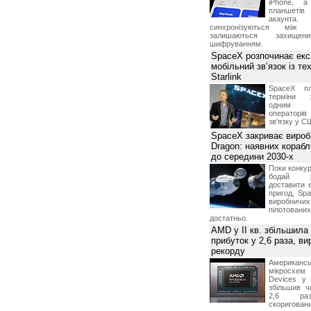
iPhone, а
планшетів
акаунта.
синхронізуються між 
залишаються захищени
шифруванням.
SpaceX розпочинає екс
мобільний зв’язок із те
Starlink
SpaceX пл
терміни з
одним з
операторі
зв'язку у С
SpaceX закриває вироб
Dragon: наявних корабл
до середини 2030-х
Поки конку
бодай р
доставити 
пригод, Sp
виробничих
пілотова
достатньо.
AMD у II кв. збільшила
прибуток у 2,6 раза, ви
рекорду
Американ
мікросхем
Devices у 
збільшив ч
2,6 раз
скоригова