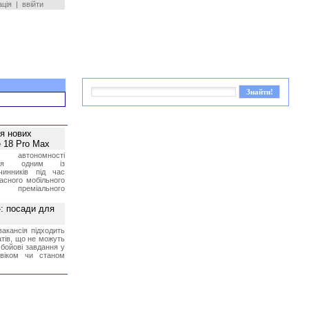
ація
|
ввійти
ея нових
 18 Pro Max
 автономності
ться одним із
чинників під час
асного мобільного
 преміального
»: посади для
акансія підходить
тів, що не можуть
бойові завдання у
 віком чи станом