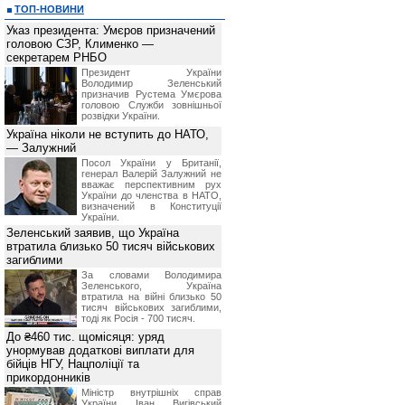
ТОП-НОВИНИ
Указ президента: Умєров призначений
головою СЗР, Клименко —
секретарем РНБО
Президент України
Володимир Зеленський
призначив Pустема Умєрова
головою Служби зовнішньої
розвідки України.
Україна ніколи не вступить до НАТО,
— Залужний
Посол України у Британії,
генерал Валерій Залужний не
вважає перспективним рух
України до членства в НАТО,
визначений в Конституції
України.
Зеленський заявив, що Україна
втратила близько 50 тисяч військових
загиблими
За словами Володимира
Зеленського, Україна
втратила на війні близько 50
тисяч військових загиблими,
тоді як Росія - 700 тисяч.
До ₴460 тис. щомісяця: уряд
унормував додаткові виплати для
бійців НГУ, Нацполіції та
прикордонників
Міністр внутрішніх справ
України Іван Вигівський