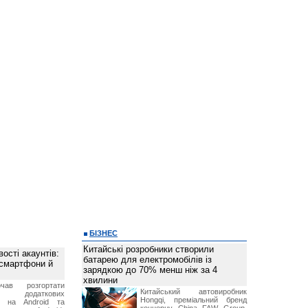
БІЗНЕС
Китайські розробники створили
ості акаунтів:
батарею для електромобілів із
 смартфони й
зарядкою до 70% менш ніж за 4
хвилини
чав розгортати
Китайський автовиробник
ку додаткових
Hongqi, преміальний бренд
в на Android та