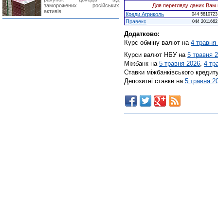
заморожених російських
Для перегляду даних Вам 
активів.
Креди Агриколь
044 5810723
Правекс
044 2011662
Додатково:
Курс обміну валют на
4 травня
Курси валют НБУ на
5 травня 
Міжбанк на
5 травня 2026
,
4 тр
Ставки міжбанківського кредит
Депозитні ставки на
5 травня 2