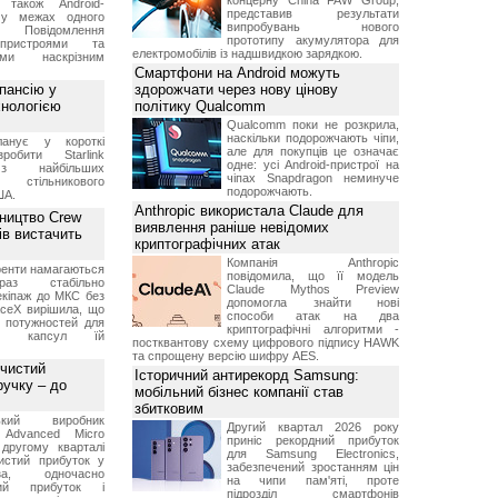
концерну China FAW Group,
 також Android-
представив результати
 у межах одного
випробувань нового
 Повідомлення
прототипу акумулятора для
пристроями та
електромобілів із надшвидкою зарядкою.
ми наскрізним
Смартфони на Android можуть
пансію у
здорожчати через нову цінову
хнологією
політику Qualcomm
Qualcomm поки не розкрила,
наскільки подорожчають чіпи,
анує у короткі
але для покупців це означає
робити Starlink
одне: усі Android-пристрої на
 найбільших
чіпах Snapdragon неминуче
в стільникового
подорожчають.
ША.
Anthropic використала Claude для
ництво Crew
виявлення раніше невідомих
ів вистачить
криптографічних атак
Компанія Anthropic
ренти намагаються
повідомила, що її модель
аз стабільно
Claude Mythos Preview
екіпаж до МКС без
допомогла знайти нові
aceX вирішила, що
способи атак на два
 потужностей для
криптографічні алгоритми -
них капсул їй
постквантову схему цифрового підпису HAWK
та спрощену версію шифру AES.
 чистий
Історичний антирекорд Samsung:
ручку – до
мобільний бізнес компанії став
збитковим
ський виробник
Другий квартал 2026 року
 Advanced Micro
приніс рекордний прибуток
другому кварталі
для Samsung Electronics,
истий прибуток у
забезпечений зростанням цін
а, одночасно
на чипи пам'яті, проте
ний прибуток і
підрозділ смартфонів