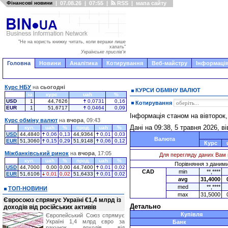
Фінансові новини
|
07.08.26
|
07:55
|
RSS
|
мапа сайту
"Не на користь книжку читать, коли вершки лише
хапать"
Українське прислів'я
Головна
Новини
Аналітика
Котирування
Веб-майстру
Інформація
Курс НБУ
на
сьогодні
КУРСИ ОБМІНУ ВАЛЮТ
за
курс
uah
%
USD
1
44,7626
0,0731
0,16
Котирування
EUR
1
51,6717
0,0464
0,09
Інформація станом на вівторок
Курс обміну валют
на
вчора
, 09:43
Дані на 09:38, 5 травня 2026, в
куп.
uah
%
прод.
uah
%
USD
44,4840
0,06
0,13
44,9364
0,01
0,03
Валюта
EUR
51,3060
0,15
0,29
51,9148
0,06
0,12
Курс
Міжбанківський ринок
на
вчора
, 17:05
Для перегляду даних Вам 
куп.
uah
%
прод.
uah
%
Порівняння з даними 
USD
44,7000
0,00
0,00
44,7400
0,01
0,02
CAD
min
**,****
EUR
51,6106
0,01
0,02
51,6433
0,01
0,02
avg
31,4000
med
**,****
ТОП-НОВИНИ
max
31,5000
Євросоюз спрямує Україні €1,4 млрд із
Детально
доходів від російських активів
Купівля
Європейський Союз спрямує
Україні 1,4 млрд євро за
Банк
рахунок доходів від