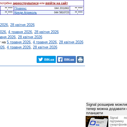
потрібно
зареєструватися
или
ввійти на сайт
**,****
Правекс
**,****
044 2011662
**,****
Креди Агриколь
**,****
044 5810723
 2026
,
28 квітня 2026
2026
,
4 травня 2026
,
28 квітня 2026
авня 2026
,
28 квітня 2026
у на
5 травня 2026
,
4 травня 2026
,
28 квітня 2026
026
,
4 травня 2026
,
28 квітня 2026
Signal розширив можлив
тепер можна додавати
планшети
Signal по
підтрим
смартфоні