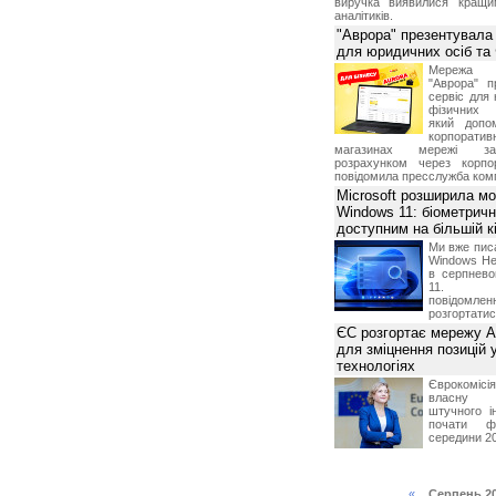
виручка виявилися кращи
аналітиків.
"Аврора" презентувала
для юридичних осіб т
Мережа м
"Аврора" п
сервіс для 
фізичних о
який допо
корпорати
магазинах мережі за 
розрахунком через корпо
повідомила пресслужба комп
Microsoft розширила м
Windows 11: біометричн
доступним на більшій к
Ми вже пис
Windows Hel
в серпнево
11. С
повідомлен
розгортатис
ЄС розгортає мережу A
для зміцнення позицій 
технологіях
Єврокомісі
власну і
штучного і
почати фу
середини 2
«
Серпень 2