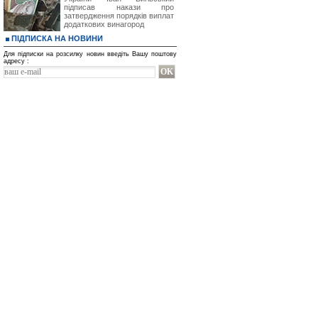
підписав накази про
затвердження порядків виплат
додаткових винагород
ПІДПИСКА НА НОВИНИ
Для підписки на розсилку новин введіть Вашу поштову
адресу :