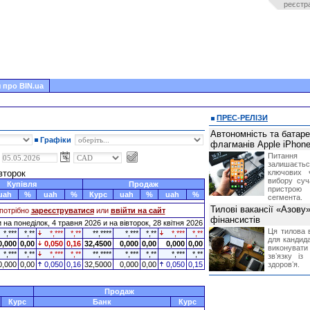
реєстр
 про BIN.ua
ПРЕС-РЕЛІЗИ
Автономність та батар
Графіки
флагманів Apple iPhone
Питання
,
залишає
івторок
ключових 
вибору суч
Купівля
Продаж
пристрою
uah
%
uah
%
Курс
uah
%
uah
%
сегмента.
Тилові вакансії «Азову
потрібно
зареєструватися
или
ввійти на сайт
фінансистів
на понеділок, 4 травня 2026 и на вівторок, 28 квітня 2026
Ця тилова в
*,***
*,**
*,***
*,**
**,****
*,***
*,**
*,***
*,**
для кандида
0,000
0,00
0,050
0,16
32,4500
0,000
0,00
0,000
0,00
виконувати 
*,***
*,**
*,***
*,**
**,****
*,***
*,**
*,***
*,**
звʼязку із
0,000
0,00
0,050
0,16
32,5000
0,000
0,00
0,050
0,15
здоровʼя.
Продаж
Курс
Банк
Курс