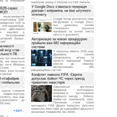
ми за очікування
завершив період із першим в історії збитком.
У Google Docs з’явилася генерація
 B2B-сервіс
діаграм і зображень на базі штучного
а ФОП
інтелекту
ультимаркетів
Google почав розгортати нову
резентувала B2B-
ШІ-функцію в Google Docs,
юридичних осіб та
яка дозволить Gemini
сіб-підприємців,
створювати візуальні
може здійснювати
матеріали на основі тексту
вні закупівлі в
просто в документі.
безготівковим
ративний баланс,
Авторизацію за новою процедурою
анії.
пройшли вже 682 інформаційні
ожливості
системи
ий вхід став
У першому півріччі 2026 року
ількості ПК
Державна служба
спеціального зв'язку та
али про оновлення
захисту інформації України
lo, яке очікується
внесла до переліку
му патчі Windows
авторизованих 485
хоже, за
інформаційних систем.
нями, воно почало
я раніше.
Конфлікт навколо FIFA: Європа
I-гігафабрик
допускає бойкот ЧС через прихід
у глобальних
приватних інвесторів
Європейські футбольні
федерації розглядають
я прагне створити
можливість застосування
нфраструктуру
крайнього заходу - бойкоту
нтелекту, яка має
майбутніх чемпіонатів світу.
нкціонувати до
Причиною стали плани
028 року
президента FIFA Джанні Інфантіно залучити
приватних інвесторів до комерційної діяльності
•
далі...
організації, повідомляє Sky News.
026 »