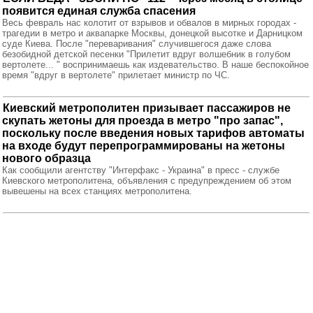
появится единая служба спасения
Весь февраль нас колотит от взрывов и обвалов в мирных городах -
трагедии в метро и аквапарке Москвы, донецкой высотке и Дарницком
суде Киева. После "переваривания" случившегося даже слова
безобидной детской песенки "Прилетит вдруг волшебник в голубом
вертолете... " воспринимаешь как издевательство. В наше беспокойное
время "вдруг в вертолете" прилетает министр по ЧС.
Киевский метрополитен призывает пассажиров не
скупать жетоны для проезда в метро "про запас",
поскольку после введения новых тарифов автоматы
на входе будут перепрограммированы на жетоны
нового образца
Как сообщили агентству "Интерфакс - Украина" в пресс - службе
Киевского метрополитена, объявления с предупреждением об этом
вывешены на всех станциях метрополитена.