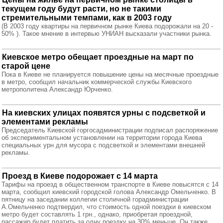
текущем году будут расти, но не такими
стремительными темпами, как в 2003 году
(В 2003 году квартиры на первичном рынке Киева подорожали на 20 -
50% ). Такое мнение в интервью УНИАН высказали участники рынка.
Киевское метро обещает проездные на март по
старой цене
Пока в Киеве не планируется повышение цены на месячные проездные
в метро, сообщил начальник коммерческой службы Киевского
метрополитена Александр Юрченко.
На киевских улицах появятся урны с подсветкой и
элементами рекламы
Председатель Киевской горгосадминистрации подписал распоряжение
об экспериментальном установлении на территории города Киева
специальных урн для мусора с подсветкой и элементами внешней
рекламы.
Проезд в Киеве подорожает с 14 марта
Тарифы на проезд в общественном транспорте в Киеве повысятся с 14
марта, сообщил киевский городской голова Александр Омельченко. В
пятницу на заседании коллегии столичной горадминистрации
А.Омельченко подтвердил, что стоимость одной поездки в киевском
метро будет составлять 1 грн., однако, приобретая проездной,
пассажир будет платить за одну поездку на 30% меньше. Он также