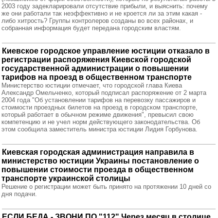
2003 году задекларировали отсутствие прибыли, и выяснить: почему
же они работали так неэффективно и не кроется ли за этим какая -
либо хитрость? Группы контролеров созданы во всех районах, и
собранная информация будет передана городским властям.
Киевское городское управление юстиции отказало в
регистрации распоряжения Киевской городской
государственной администрации о повышении
тарифов на проезд в общественном транспорте
Министерство юстиции отмечает, что городской глава Киева
Александр Омельченко, который подписал распоряжение от 2 марта
2004 года "Об установлении тарифов на перевозку пассажиров и
стоимости проездных билетов на проезд в городском транспорте,
который работает в обычном режиме движения", превысил свою
компетенцию и не учел норм действующего законодательства. Об
этом сообщила заместитель министра юстиции Лидия Горбунова.
Киевская городская администрация направила в
министерство юстиции Украины постановление о
повышении стоимости проезда в общественном
транспорте украинской столицы
Решение о регистрации может быть принято на протяжении 10 дней со
дня подачи.
ЕСЛИ БЕДА - ЗВОНИ ПО "112" Через месяц в столице