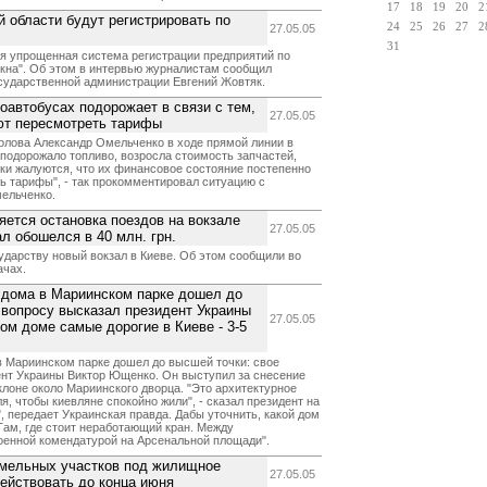
17
18
19
20
2
й области будут регистрировать по
24
25
26
27
2
27.05.05
31
ся упрощенная система регистрации предприятий по
окна". Об этом в интервью журналистам сообщил
сударственной администрации Евгений Жовтяк.
оавтобусах подорожает в связи с тем,
27.05.05
ют пересмотреть тарифы
голова Александр Омельченко в ходе прямой линии в
 подорожало топливо, возросла стоимость запчастей,
ки жалуются, что их финансовое состояние постепенно
ь тарифы", - так прокомментировал ситуацию с
ельченко.
яется остановка поездов на вокзале
27.05.05
л обошелся в 40 млн. грн.
ударству новый вокзал в Киеве. Об этом сообщили во
ачах.
 дома в Мариинском парке дошел до
 вопросу высказал президент Украины
27.05.05
ом доме самые дорогие в Киеве - 3-5
в Мариинском парке дошел до высшей точки: свое
ент Украины Виктор Ющенко. Он выступил за снесение
клоне около Мариинского дворца. "Это архитектурное
я, чтобы киевляне спокойно жили", - сказал президент на
, передает Украинская правда. Дабы уточнить, какой дом
Там, где стоит неработающий кран. Между
оенной комендатурой на Арсенальной площади".
емельных участков под жилищное
27.05.05
действовать до конца июня