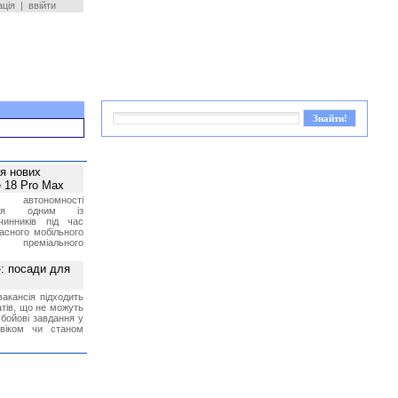
ація
|
ввійти
ея нових
 18 Pro Max
 автономності
ться одним із
чинників під час
асного мобільного
 преміального
»: посади для
акансія підходить
тів, що не можуть
бойові завдання у
 віком чи станом