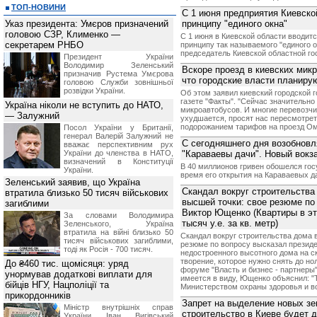
ТОП-НОВИНИ
С 1 июня предприятия Киевско
Указ президента: Умєров призначений
принципу "единого окна"
головою СЗР, Клименко —
С 1 июня в Киевской области вводит
секретарем РНБО
принципу так называемого "единого 
председатель Киевской областной го
Президент України
Володимир Зеленський
Вскоре проезд в киевских микр
призначив Pустема Умєрова
что городские власти планиру
головою Служби зовнішньої
розвідки України.
Об этом заявил киевский городской 
газете "Факты". "Сейчас значительно
Україна ніколи не вступить до НАТО,
микроавтобусов. И многие перевозчи
— Залужний
ухудшается, просят нас пересмотрет
подорожанием тарифов на проезд Ом
Посол України у Британії,
генерал Валерій Залужний не
С сегодняшнего дня возобновл
вважає перспективним рух
України до членства в НАТО,
"Караваевы дачи". Новый вокза
визначений в Конституції
В 40 миллионов гривен обошелся гос
України.
время его открытия на Караваевых д
Зеленський заявив, що Україна
Скандал вокруг строительства
втратила близько 50 тисяч військових
высшей точки: свое резюме по
загиблими
Виктор Ющенко (Квартиры в эт
За словами Володимира
тысяч у.е. за кв. метр)
Зеленського, Україна
втратила на війні близько 50
Скандал вокруг строительства дома 
тисяч військових загиблими,
резюме по вопросу высказал презид
тоді як Росія - 700 тисяч.
недостроенного высотного дома на с
творение, которое нужно снять до нол
До ₴460 тис. щомісяця: уряд
форуме "Власть и бизнес - партнеры"
унормував додаткові виплати для
имеется в виду, Ющенко объяснил: "
бійців НГУ, Нацполіції та
Министерством охраны здоровья и в
прикордонників
Запрет на выделение новых з
Міністр внутрішніх справ
строительство в Киеве будет 
України Іван Вигівський