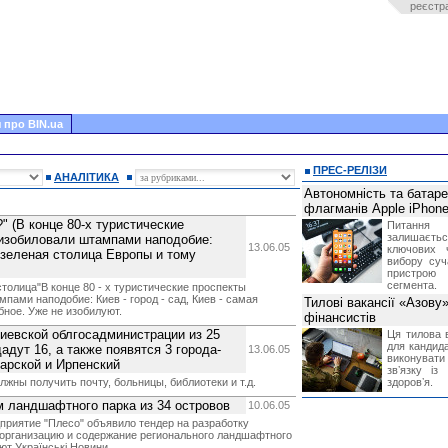
реєстр
 про BIN.ua
ПРЕС-РЕЛІЗИ
АНАЛІТИКА
Автономність та батар
флагманів Apple iPhone
?" (В конце 80-х туристические
Питання
залишає
 изобиловали штампами наподобие:
13.06.05
ключових 
я зеленая столица Европы и тому
вибору суч
пристрою
сегмента.
толица"В конце 80 - х туристические проспекты
ами наподобие: Киев - город - сад, Киев - самая
Тилові вакансії «Азову
бное. Уже не изобилуют.
фінансистів
иевской облгосадминистрации из 25
Ця тилова в
для кандида
адут 16, а также появятся 3 города-
13.06.05
виконувати 
варской и Ирпенский
звʼязку із
жны получить почту, больницы, библиотеки и т.д.
здоровʼя.
 ландшафтного парка из 34 островов
10.06.05
риятие "Плесо" объявило тендер на разработку
 организацию и содержание регионального ландшафтного
ют Українські Новини.