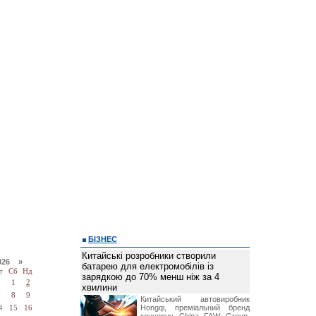
БІЗНЕС
Китайські розробники створили
026 »
батарею для електромобілів із
т
Сб
Нд
зарядкою до 70% менш ніж за 4
1
2
хвилини
7
8
9
Китайський автовиробник
Hongqi, преміальний бренд
4
15
16