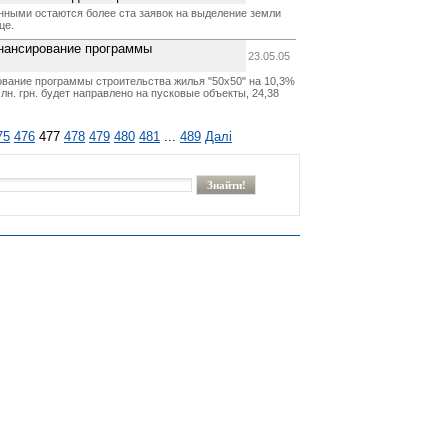
нными остаются более ста заявок на выделение земли
це.
инансирование программы
23.05.05
ование программы строительства жилья "50х50" на 10,3%
 млн. грн. будет направлено на пусковые объекты, 24,38
75
476
477
478
479
480
481
...
489
Далі