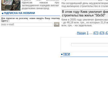
підписав накази про
На сегодняшний день неудовлетворе
затвердження порядків виплат
под жилищное строительство в столи
додаткових винагород
В этом году Киев увеличит ф
ПІДПИСКА НА НОВИНИ
строительства жилья "50х50"
Для підписки на розсилку новин введіть Вашу поштову
Киев в 2005 году увеличит финансир
адресу :
- до 46,18 млн. грн., из которых 21,8
млн. грн. - на задельные.
Назад
1
...
473
474
4
ТЕГИ