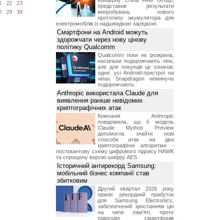
концерну China FAW Group,
1
22
23
представив результати
випробувань нового
8
29
30
прототипу акумулятора для
електромобілів із надшвидкою зарядкою.
Смартфони на Android можуть
здорожчати через нову цінову
політику Qualcomm
Qualcomm поки не розкрила,
наскільки подорожчають чіпи,
але для покупців це означає
одне: усі Android-пристрої на
чіпах Snapdragon неминуче
подорожчають.
Anthropic використала Claude для
виявлення раніше невідомих
криптографічних атак
Компанія Anthropic
повідомила, що її модель
Claude Mythos Preview
допомогла знайти нові
способи атак на два
криптографічні алгоритми -
постквантову схему цифрового підпису HAWK
та спрощену версію шифру AES.
Історичний антирекорд Samsung:
мобільний бізнес компанії став
збитковим
Другий квартал 2026 року
приніс рекордний прибуток
для Samsung Electronics,
забезпечений зростанням цін
на чипи пам'яті, проте
підрозділ смартфонів