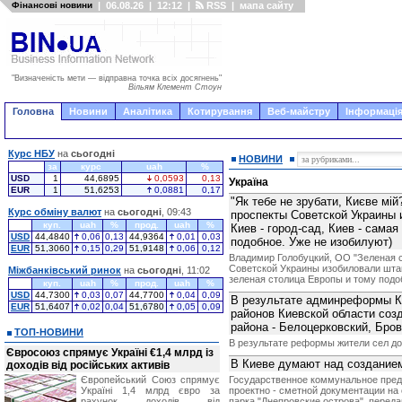
Фінансові новини
|
06.08.26
|
12:12
|
RSS
|
мапа сайту
"Визначеність мети — відправна точка всіх досягнень"
Вільям Клемент Стоун
Головна
Новини
Аналітика
Котирування
Веб-майстру
Інформація
Курс НБУ
на
сьогодні
НОВИНИ
за
курс
uah
%
USD
1
44,6895
0,0593
0,13
Україна
EUR
1
51,6253
0,0881
0,17
"Як тебе не зрубати, Києве мій
Курс обміну валют
на
сьогодні
, 09:43
проспекты Советской Украины
куп.
uah
%
прод.
uah
%
Киев - город-сад, Киев - сама
USD
44,4840
0,06
0,13
44,9364
0,01
0,03
подобное. Уже не изобилуют)
EUR
51,3060
0,15
0,29
51,9148
0,06
0,12
Владимир Голобуцкий, ОО "Зеленая с
Советской Украины изобиловали штамп
Міжбанківський ринок
на
сьогодні
, 11:02
зеленая столица Европы и тому подо
куп.
uah
%
прод.
uah
%
USD
44,7300
0,03
0,07
44,7700
0,04
0,09
В результате админреформы К
EUR
51,6407
0,02
0,04
51,6780
0,05
0,09
районов Киевской области созд
района - Белоцерковский, Бро
ТОП-НОВИНИ
В результате реформы жители сел дол
Євросоюз спрямує Україні €1,4 млрд із
В Киеве думают над созданием
доходів від російських активів
Європейський Союз спрямує
Государственное коммунальное предп
Україні 1,4 млрд євро за
проектно - сметной документации на
рахунок доходів від
парка "Днепровские острова", переда