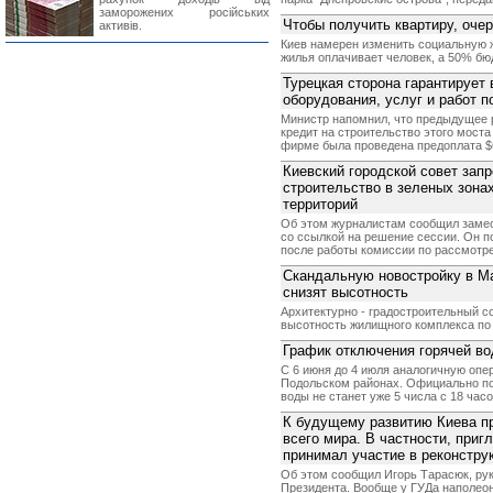
заморожених російських
Чтобы получить квартиру, оче
активів.
Киев намерен изменить социальную 
жилья оплачивает человек, а 50% бю
Турецкая сторона гарантирует
оборудования, услуг и работ п
Министр напомнил, что предыдущее 
кредит на строительство этого моста
фирме была проведена предоплата $6
Киевский городской совет зап
строительство в зеленых зона
территорий
Об этом журналистам сообщил замес
со ссылкой на решение сессии. Он п
после работы комиссии по рассмотр
Скандальную новостройку в Ма
снизят высотность
Архитектурно - градостроительный с
высотность жилищного комплекса по ул
График отключения горячей во
С 6 июня до 4 июля аналогичную оп
Подольском районах. Официально пос
воды не станет уже 5 числа с 18 часо
К будущему развитию Киева пр
всего мира. В частности, приг
принимал участие в реконстру
Об этом сообщил Игорь Тарасюк, ру
Президента. Вообще у ГУДа наполеон