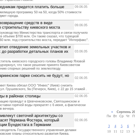
редникам придется платить больше
09.06.05
жилищную программу 50 на 50, когда 50% стоимости
джет города.
 возвращение средств в виде
09.06.05
о строительству киевского моста
руководство Министерства транспорта и связи получило
 в объеме $700 млн. Он также сказал, что турецкой
0 млн. под строительство моста, передает "Интерфакс".
ретил отведение земельных участков и
х до разработки детальных планов их
03.06.05
титель киевского городского головы Владимир Яловой
одчеркнул, что такое решение принято Киевсоветом
ению спорных решений по землеотводу.
риинском парке сносить не будут, но
02.06.05
овет Киева обязал ООО "Инвес" (Киев) снизить
. Грушевского, 9а (Печерск, Киев), с 22 до 15 этажей .
ды в районах столицы
02.06.05
ерацию проведут в Шевченковском, Святошинском и
тавки горячей воды прекратят с 6 июня, а фактически
в вечера.
«
Серпень 2
ивлекут светочей архитектуры со
Пн
Вт
Ср
Чт
П
ласят Нормана Фостера, который
02.06.05
кции Бундестага в Германии
3
4
5
6
ководитель Государственного управления делами
10
11
12
13
1
овские планы относительно развития Киева.