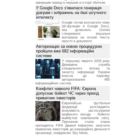
завершив період із першим в історії збитком.
У Google Docs з’явилася генерація
діаграм і зображень на базі штучного
інтелекту
Google почав розгортати нову
ШІ-функцію в Google Docs,
яка дозволить Gemini
створювати візуальні
матеріали на основі тексту
просто в документі.
Авторизацію за новою процедурою
пройшли вже 682 інформаційні
системи
У першому півріччі 2026 року
Державна служба
спеціального зв'язку та
захисту інформації України
внесла до переліку
авторизованих 485
інформаційних систем.
Конфлікт навколо FIFA: Європа
допускає бойкот ЧС через прихід
приватних інвесторів
Європейські футбольні
федерації розглядають
можливість застосування
крайнього заходу - бойкоту
майбутніх чемпіонатів світу.
Причиною стали плани
президента FIFA Джанні Інфантіно залучити
приватних інвесторів до комерційної діяльності
організації, повідомляє Sky News.