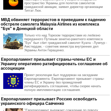
пространство Украины для полетов самолетов
гражданской авиации, заявил директор организации
Титгат Люк.
МВД обвиняет террористов в приведшем к падению
обстреле самолета Malaysia Airlines из комплекса
"Бук" в Донецкой области
Только что над Торезом террористами из любезно
переданного Путиным зенитно-ракетного комплекса
"Бук" был сбит гражданский самолет Куала - Лумпур -
Амстердам, - советник министра внутренних дел
Украины Антон Геращенко.
Европарламент призывает страны-члены ЕС и
Украину оперативно ратифицировать соглашение об
ассоциации
Проект резолюции был поддержан на заседании
Европарламента. Европарламент призывает страны-
члены ЕС и Украину без промедлений
ратифицировать соглашение, чтобы скорее начать
полную имплементацию соглашения.
Европарламент призывает Россию освободить
украинского офицера Савченко
"Европарламент выражает сожаление по поводу