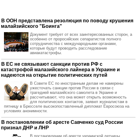
В ООН представлена резолюция по поводу крушения
малайзийского "Боинга"
Документ требует от всех заинтересованных сторон, а
особенно от проросийских сепаратистов полного
сотрудничества с международными органами,
которые будут проводить расследование
авиакатастрофы.
В ЕС не связывают санкции против РФ с
катастрофой малазийского лайнера в Украине и
надеются на открытие политических путей
В Совете ЕС по иностранным делам не намерены
ужесточать санкции против России в связи с
трагедией малазийского самолета в Украине и
рассчитывают, что она может открыть возможность
для политических контактов, заявил журналистам в
пятницу в Брюсселе высокопоставленный дипломат Евросоюза на
условиях анонимности.
В постановлении об аресте Савченко суд России
признал ДНР и ЛНР
В постановлении об аресте украинской летчицы