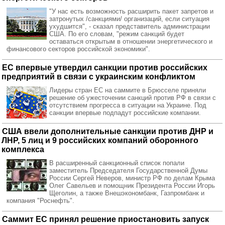
"У нас есть возможность расширить пакет запретов и
затронутых /санкциями/ организаций, если ситуация
ухудшится", - сказал представитель администрации
США. По его словам, "режим санкций будет
оставаться открытым в отношении энергетического и
финансового секторов российской экономики".
ЕС впервые утвердил санкции против российских
предприятий в связи с украинским конфликтом
Лидеры стран ЕС на саммите в Брюсселе приняли
решение об ужесточении санкций против РФ в связи с
отсутствием прогресса в ситуации на Украине. Под
санкции впервые подпадут российские компании.
США ввели дополнительные санкции против ДНР и
ЛНР, 5 лиц и 9 российских компаний оборонного
комплекса
В расширенный санкционный список попали
заместитель Председателя Государственной Думы
России Сергей Неверов, министр РФ по делам Крыма
Олег Савельев и помощник Президента России Игорь
Щеголин, а также Внешэкономбанк, Газпромбанк и
компания "Роснефть".
Саммит ЕС принял решение приостановить запуск