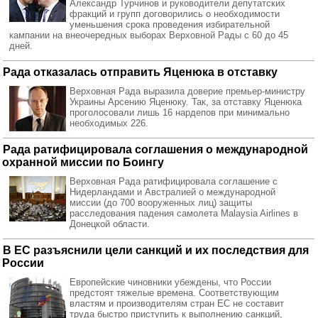
Александр Турчинов и руководители депутатских
фракций и групп договорились о необходимости
уменьшения срока проведения избирательной
кампании на внеочередных выборах Верховной Рады с 60 до 45
дней.
Рада отказалась отправить Яценюка в отставку
Верховная Рада выразила доверие премьер-министру
Украины Арсению Яценюку. Так, за отставку Яценюка
проголосовали лишь 16 нардепов при минимально
необходимых 226.
Рада ратифицировала соглашения о международной
охранной миссии по Боингу
Верховная Рада ратифицировала соглашение с
Нидерландами и Австралией о международной
миссии (до 700 вооруженных лиц) защиты
расследования падения самолета Malaysia Airlines в
Донецкой области.
В ЕС разъяснили цели санкций и их последствия для
России
Европейские чиновники убеждены, что России
предстоят тяжелые времена. Соответствующим
властям и производителям стран ЕС не составит
труда быстро приступить к выполнению санкций,