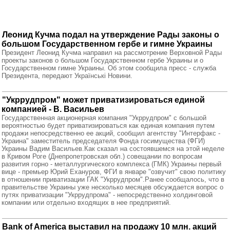
Леонид Кучма подал на утверждение Рады законы о
большом Государственном гербе и гимне Украины
Президент Леонид Кучма направил на рассмотрение Верховной Рады
проекты законов о большом Государственном гербе Украины и о
Государственном гимне Украины. Об этом сообщила пресс - служба
Президента, передают Українські Новини.
"Укррудпром" может приватизироваться единой
компанией - В. Васильев
Государственная акционерная компания "Укррудпром" с большой
вероятностью будет приватизироваться как единая компания путем
продажи непосредственно ее акций, сообщил агентству "Интерфакс -
Украина" заместитель председателя Фонда госимущества (ФГИ)
Украины Вадим Васильев.Как сказал на состоявшемся на этой неделе
в Кривом Роге (Днепропетровская обл.) совещании по вопросам
развития горно - металлургического комплекса (ГМК) Украины первый
вице - премьер Юрий Ехануров, ФГИ в январе "озвучит" свою политику
в отношении приватизации ГАК "Укррудпром".Ранее сообщалось, что в
правительстве Украины уже несколько месяцев обсуждается вопрос о
путях приватизации "Укррудпрома" - непосредственно холдинговой
компании или отдельно входящих в нее предприятий.
Bank of America выставил на продажу 10 млн. акций