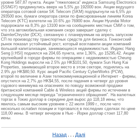
уровне 587,87 пункта. Акции "тяжеловеса" индекса Samsung Electronics
(SSNGY) продвинулись вверх на 5,5% до 192000 вон. Акции ведущего
оператора сотовой связи SK Telecom (SKM) подпрыгнули на 6,5% до
293500 вон, бумаги оператора связи по фиксированным линиям Korea
Telecom (KTC) взлетели на 10.6% до 76900 вон. Акции Hyundai Motor
подорожали на 8,3% до 13100 вон на сообщениях местных СМИ о том,
что эта автомобильная компания скоро завершит сделку с
DaimlerChrysler (DCX), связанную с планируемым на апрель запуском
СП по производству транспортных средств для бизнеса. Гонконгский
рынок показал устойчивый рост, который возглавили акции компаний
большой капитализации, занимающихся недвижимостью. Индекс Hang
Seng [i:HSI] поднялся на 204,65 пункта, или 1,36%, до 15295,42. Акции
крупнейшей в городе фирмы по операциям с недвижимостью Cheung
Kong Holdings выросли на 2.5% до HK$101,50, бумаги Sun Hung Kai
Properties, занимающей второе место в этом секторе, поднялись на
2.9% до HK$80,50. Курс акций Pacific Century CyberWorks (PCW),
второй по величине в Азии телекоммуникационной и Интернет - фирмы,
опустился на 2,7% до HK$4,55, после падения в четверг до уровня
годового минимума на опасениях по поводу возможной продажи
британской компанией Cable & Wireless акций фирмы по истечении в
следующем месяце периода "ограниченного обращения". На валютных
торгах в Токио доллар в середине дня вырос до 118,18 иены, что
явилось самым высоким уровнем с 22 июля 1999 г., после чего
несколько ослабил позиции и торговался в последних сделках по цене
118,00 иены. В четверг вечером в Нью - Йорке доллар стоил 117,80
иены.
Назад
. . .
Далі