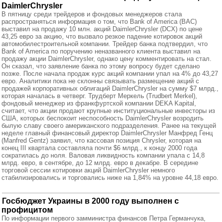
DaimlerChrysler
В пятницу среди трейдеров и фондовых менеджеров стала
распространяться информация о том, что Bank of America (BAC)
выставил на продажу 10 млн. акций DaimlerChrysler (DCX) по цене
43,25 евро за акцию, что вызвало резкое падение котировок акций
автомобилестроительной компании. Трейдер банка подтвердил, что
Bank of America по поручению неназванного клиента выставил на
продажу акции DaimlerChrysler, однако цену комментировать на стал.
Он сказал, что заявление банка по этому вопросу будет сделано
позже. После начала продаж курс акций компании упал на 4% до 43,27
евро. Аналитики пока не склонны связывать размещение акций с
продажей корпоративных облигаций DaimlerChrysler на сумму $7 млрд.,
которая началась в четверг. Трудберт Меркель (Trudbert Merkel),
фондовый менеджер из франкфуртской компании DEKA Kapital,
считает, что акции продают крупные институциональные инвесторы из
США, которых беспокоит неспособность DaimlerChrysler возродить
былую славу своего американского подразделения. Ранее на текущей
неделе главный финансовый директор DaimlerChrysler Манфред Генц
(Manfred Gentz) заявил, что кассовая позиция Chrysler, которая на
конец III квартала составляла почти $6 млрд., к концу 2000 года
сократилась до ноля. Валовая ликвидность компании упала с 14,8
млрд. евро, в сентябре, до 12 млрд. евро в декабре. В середине
торговой сессии котировки акций DaimlerChrysler немного
стабилизировались и торговались ниже на 1,84% на уровне 44,18 евро.
Госбюджет Украины в 2000 году выполнен с
профицитом
По информации первого замминистра финансов Петра Германчука,