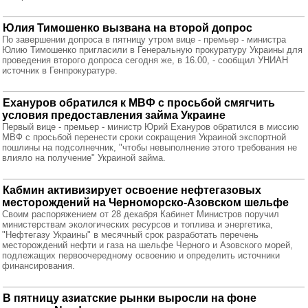
Юлия Тимошенко вызвана на второй допрос
По завершении допроса в пятницу утром вице - премьер - министра
Юлию Тимошенко пригласили в Генеральную прокуратуру Украины для
проведения второго допроса сегодня же, в 16.00, - сообщил УНИАН
источник в Генпрокуратуре.
Ехануров обратился к МВФ с просьбой смягчить
условия предоставления займа Украине
Первый вице - премьер - министр Юрий Ехануров обратился в миссию
МВФ с просьбой перенести сроки сокращения Украиной экспортной
пошлины на подсолнечник, "чтобы невыполнение этого требования не
влияло на получение" Украиной займа.
Кабмин активизирует освоение нефтегазовых
месторождений на Черноморско-Азовском шельфе
Своим распоряжением от 28 декабря Кабинет Министров поручил
министерствам экологических ресурсов и топлива и энергетика,
"Нефтегазу Украины" в месячный срок разработать перечень
месторождений нефти и газа на шельфе Черного и Азовского морей,
подлежащих первоочередному освоению и определить источники
финансирования.
В пятницу азиатские рынки выросли на фоне