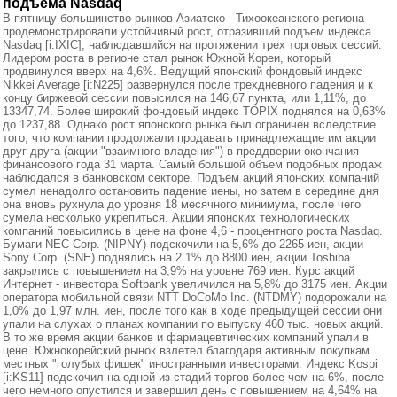
подъема Nasdaq
В пятницу большинство рынков Азиатско - Тихоокеанского региона
продемонстрировали устойчивый рост, отразивший подъем индекса
Nasdaq [i:IXIC], наблюдавшийся на протяжении трех торговых сессий.
Лидером роста в регионе стал рынок Южной Кореи, который
продвинулся вверх на 4,6%. Ведущий японский фондовый индекс
Nikkei Average [i:N225] развернулся после трехдневного падения и к
концу биржевой сессии повысился на 146,67 пункта, или 1,11%, до
13347,74. Более широкий фондовый индекс TOPIX поднялся на 0,63%
до 1237,88. Однако рост японского рынка был ограничен вследствие
того, что компании продолжали продавать принадлежащие им акции
друг друга (акции "взаимного владения") в преддверии окончания
финансового года 31 марта. Самый большой объем подобных продаж
наблюдался в банковском секторе. Подъем акций японских компаний
сумел ненадолго остановить падение иены, но затем в середине дня
она вновь рухнула до уровня 18 месячного минимума, после чего
сумела несколько укрепиться. Акции японских технологических
компаний повысились в цене на фоне 4,6 - процентного роста Nasdaq.
Бумаги NEC Corp. (NIPNY) подскочили на 5,6% до 2265 иен, акции
Sony Corp. (SNE) поднялись на 2.1% до 8800 иен, акции Toshiba
закрылись с повышением на 3,9% на уровне 769 иен. Курс акций
Интернет - инвестора Softbank увеличился на 5,8% до 3175 иен. Акции
оператора мобильной связи NTT DoCoMo Inc. (NTDMY) подорожали на
1,0% до 1,97 млн. иен, после того как в ходе предыдущей сессии они
упали на слухах о планах компании по выпуску 460 тыс. новых акций.
В то же время акции банков и фармацевтических компаний упали в
цене. Южнокорейский рынок взлетел благодаря активным покупкам
местных "голубых фишек" иностранными инвесторами. Индекс Kospi
[i:KS11] подскочил на одной из стадий торгов более чем на 6%, после
чего немного опустился и завершил день с повышением на 4,64% на