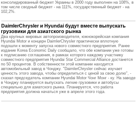
консолидированный бюджет Украины в 2000 году выполнен на 108%, в
том числе сводный бюджет - на 111%, государственный бюджет - на
102,2%.
DaimlerChrysler и Hyundai будут вместе выпускать
грузовики для азиатского рынка
Два крупных мировых автопроизводителя, южнокорейская компания
Hyundai Motor и концерн DaimlerChrysler практически вплотную
подошли к моменту запуска нового совместного предприятия. Ранее
издание Korea Economic Daily сообщало, что обе компании уже готовы
к подписанию соглашения, в рамках которого каждому участнику
совместного предприятия Hyundai Star Commercial Alliance достанется
по 50 процентов. В собственности этой компании находится
автомобильный завод в Чонджу. "DaimlerChrysler сейчас изучает
ценность этого завода, чтобы определиться с ценой за свою долю", -
сказал председатель компании Hyundai Motor Чонг Монг - ку. На заводе
в Чонджу планируется выпускать легкие грузовики и автобусы
специально для азиатского рынка. Планируется, что работа
предприятия должна начаться уже в апреле этого года.