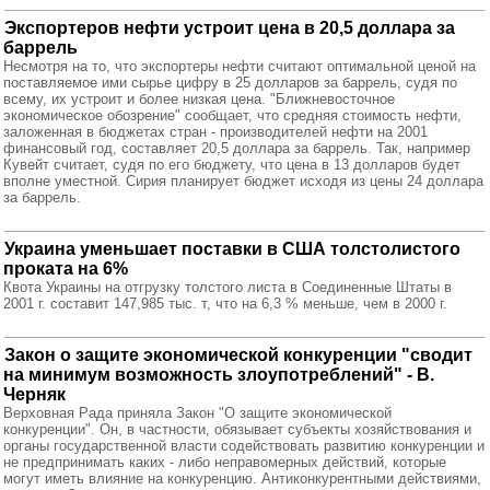
Экспортеров нефти устроит цена в 20,5 доллара за
баррель
Несмотря на то, что экспортеры нефти считают оптимальной ценой на
поставляемое ими сырье цифру в 25 долларов за баррель, судя по
всему, их устроит и более низкая цена. "Ближневосточное
экономическое обозрение" сообщает, что средняя стоимость нефти,
заложенная в бюджетах стран - производителей нефти на 2001
финансовый год, составляет 20,5 доллара за баррель. Так, например
Кувейт считает, судя по его бюджету, что цена в 13 долларов будет
вполне уместной. Сирия планирует бюджет исходя из цены 24 доллара
за баррель.
Украина уменьшает поставки в США толстолистого
проката на 6%
Квота Украины на отгрузку толстого листа в Соединенные Штаты в
2001 г. составит 147,985 тыс. т, что на 6,3 % меньше, чем в 2000 г.
Закон о защите экономической конкуренции "сводит
на минимум возможность злоупотреблений" - В.
Черняк
Верховная Рада приняла Закон "О защите экономической
конкуренции". Он, в частности, обязывает субъекты хозяйствования и
органы государственной власти содействовать развитию конкуренции и
не предпринимать каких - либо неправомерных действий, которые
могут иметь влияние на конкуренцию. Антиконкурентными действиями,