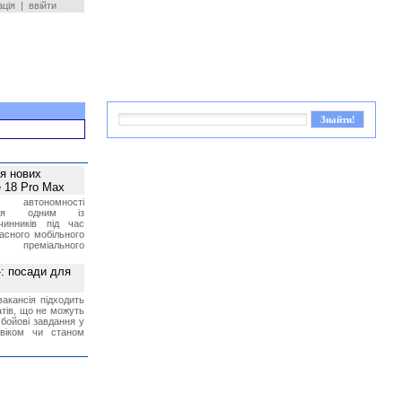
ація
|
ввійти
ея нових
 18 Pro Max
 автономності
ться одним із
чинників під час
асного мобільного
 преміального
»: посади для
акансія підходить
тів, що не можуть
бойові завдання у
 віком чи станом