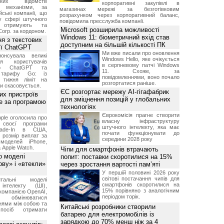
ських відомств
корпоративні закупівлі в
є механізми, за
магазинах мережі за безготівковим
ські компанії, що
розрахунком через корпоративний баланс,
у сфері штучного
повідомила пресслужба компанії.
, отримують та
Microsoft розширила можливості
Corp. за кордоном.
Windows 11: біометричний вхід став
я з текстових
доступним на більшій кількості ПК
сії ChatGPT
Ми вже писали про оновлення
онсувала великі
Windows Hello, яке очікується
я користувачів
в серпневому патчі Windows
ого ChatGPT та
11. Схоже, за
 тарифу Go: із
повідомленнями, воно почало
о тижня ліміт на
розгортатися раніше.
ти скасовується.
ЄС розгортає мережу AI-гігафабрик
их пристроїв
для зміцнення позицій у глобальних
е за програмою
технологіях
Єврокомісія прагне створити
ple оголосила про
власну інфраструктуру
 своєї програми
штучного інтелекту, яка має
rade-In в США,
почати функціонувати до
 розмір виплат за
середини 2028 року
 моделей iPhone,
а Apple Watch.
Чіпи для смартфонів втрачають
о моделі
попит: поставки скоротилися на 15%
ву» і «втекли»
через зростання вартості пам’яті
У першій половині 2026 року
світові постачання чипів для
нтальні моделі
смартфонів скоротилися на
інтелекту (ШІ),
15% порівняно з аналогічним
компанією OpenAI,
періодом торік.
обмінюватися
нями між собою та
Китайські розробники створили
посіб отримати
батарею для електромобілів із
зарядкою до 70% менш ніж за 4