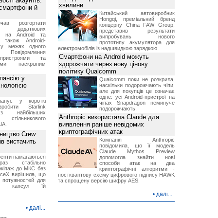
ості акаунтів:
хвилини
 смартфони й
Китайський автовиробник
Hongqi, преміальний бренд
чав розгортати
концерну China FAW Group,
ку додаткових
представив результати
в на Android та
випробувань нового
 також Android-
прототипу акумулятора для
 у межах одного
електромобілів із надшвидкою зарядкою.
 Повідомлення
Смартфони на Android можуть
пристроями та
здорожчати через нову цінову
ми наскрізним
політику Qualcomm
пансію у
Qualcomm поки не розкрила,
хнологією
наскільки подорожчають чіпи,
але для покупців це означає
одне: усі Android-пристрої на
анує у короткі
чіпах Snapdragon неминуче
робити Starlink
подорожчають.
 найбільших
Anthropic використала Claude для
в стільникового
виявлення раніше невідомих
ША.
криптографічних атак
ництво Crew
Компанія Anthropic
ів вистачить
повідомила, що її модель
Claude Mythos Preview
ренти намагаються
допомогла знайти нові
аз стабільно
способи атак на два
екіпаж до МКС без
криптографічні алгоритми -
aceX вирішила, що
постквантову схему цифрового підпису HAWK
 потужностей для
та спрощену версію шифру AES.
них капсул їй
•
далі...
•
далі...