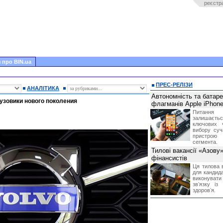
реєстр
 про BIN.ua
ПРЕС-РЕЛІЗИ
АНАЛІТИКА
Автономність та батар
рузовики нового поколения
флагманів Apple iPhone
Питання
залишає
ключових 
вибору суч
пристрою
сегмента.
Тилові вакансії «Азову
фінансистів
Ця тилова в
для кандида
виконувати 
звʼязку із
здоровʼя.