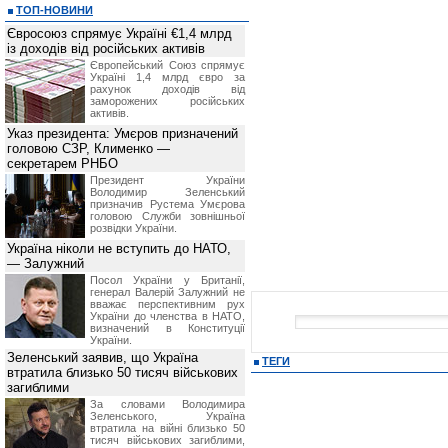
ТОП-НОВИНИ
Євросоюз спрямує Україні €1,4 млрд
із доходів від російських активів
Європейський Союз спрямує
Україні 1,4 млрд євро за
рахунок доходів від
заморожених російських
активів.
Указ президента: Умєров призначений
головою СЗР, Клименко —
секретарем РНБО
Президент України
Володимир Зеленський
призначив Pустема Умєрова
головою Служби зовнішньої
розвідки України.
Україна ніколи не вступить до НАТО,
— Залужний
Посол України у Британії,
генерал Валерій Залужний не
вважає перспективним рух
України до членства в НАТО,
визначений в Конституції
України.
Зеленський заявив, що Україна
ТЕГИ
втратила близько 50 тисяч військових
загиблими
За словами Володимира
Зеленського, Україна
втратила на війні близько 50
тисяч військових загиблими,