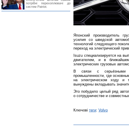
потрібні перехоплювачі до
систем Patriot.
Японский производитель гру
усилия со шведской автомо
технологий следующего поколе
переход на электрический прив
Isuzu специализируется на вы
двигателем, и в ближайшем
электрических грузовых автом
В связи с серьёзными и
промышленности, где основным
на электрическом ходу и т
вынуждены вкладывать значите
Это побудило целый ряд автоп
о сотрудничестве и совместных
Ключові
теги
:
Volvo