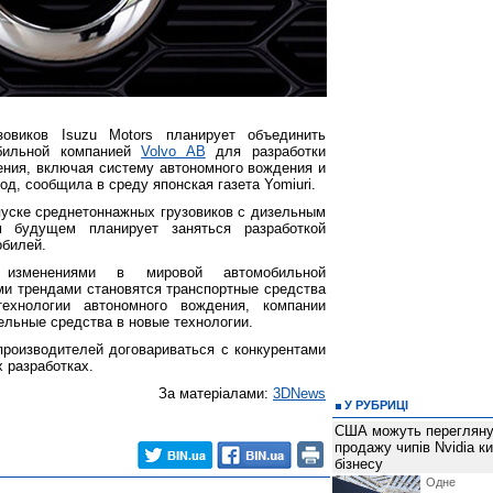
зовиков Isuzu Motors планирует объединить
бильной компанией
Volvo AB
для разработки
ния, включая систему автономного вождения и
од, сообщила в среду японская газета Yomiuri.
пуске среднетоннажных грузовиков с дизельным
 будущем планирует заняться разработкой
обилей.
зменениями в мировой автомобильной
и трендами становятся транспортные средства
ехнологии автономного вождения, компании
льные средства в новые технологии.
роизводителей договариваться с конкурентами
 разработках.
За матеріалами:
3DNews
У РУБРИЦІ
США можуть перегляну
продажу чипів Nvidia к
бізнесу
Одне 