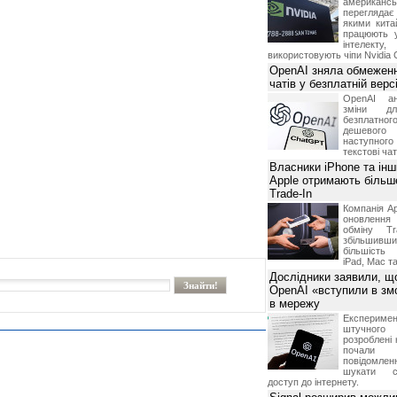
американ
перегляда
якими китай
працюють 
інтелекту
використовують чіпи Nvidia 
OpenAI зняла обмеженн
чатів у безплатній вер
OpenAI ан
зміни дл
безплатн
дешевого
наступног
текстові ча
Власники iPhone та інш
Apple отримають більш
Trade-In
Компанія Ap
оновлення
обміну T
збільшивши
більшість
iPad, Mac т
Дослідники заявили, щ
OpenAI «вступили в змо
в мережу
Експериме
штучного 
розроблені 
почали 
повідомлен
шукати с
доступ до інтернету.