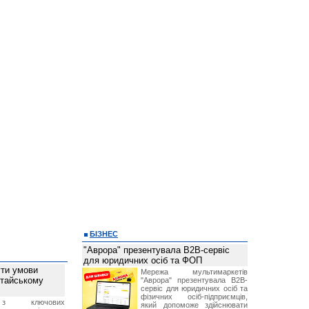
БІЗНЕС
"Аврора" презентувала B2B-сервіс
для юридичних осіб та ФОП
ти умови
Мережа мультимаркетів
итайському
"Аврора" презентувала B2B-
сервіс для юридичних осіб та
фізичних осіб-підприємців,
з ключових
який допоможе здійснювати