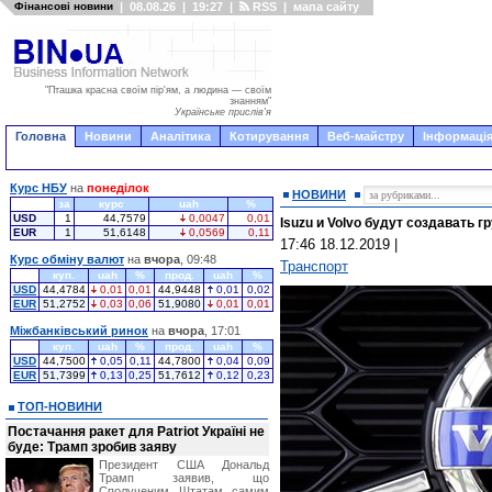
Фінансові новини
|
08.08.26
|
19:27
|
RSS
|
мапа сайту
"Пташка красна своїм пір'ям, а людина — своїм
знанням"
Українське прислів'я
Головна
Новини
Аналітика
Котирування
Веб-майстру
Інформація
Курс НБУ
на
понеділок
НОВИНИ
за
курс
uah
%
USD
1
44,7579
0,0047
0,01
Isuzu и Volvo будут создавать г
EUR
1
51,6148
0,0569
0,11
17:46 18.12.2019
|
Курс обміну валют
на
вчора
, 09:48
Транспорт
куп.
uah
%
прод.
uah
%
USD
44,4784
0,01
0,01
44,9448
0,01
0,02
EUR
51,2752
0,03
0,06
51,9080
0,01
0,01
Міжбанківський ринок
на
вчора
, 17:01
куп.
uah
%
прод.
uah
%
USD
44,7500
0,05
0,11
44,7800
0,04
0,09
EUR
51,7399
0,13
0,25
51,7612
0,12
0,23
ТОП-НОВИНИ
Постачання ракет для Patriot Україні не
буде: Трамп зробив заяву
Президент США Дональд
Трамп заявив, що
Сполученим Штатам самим