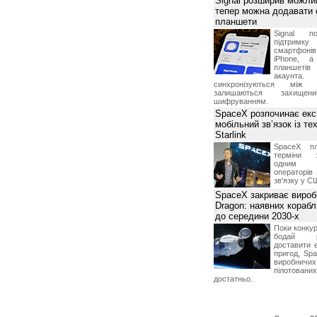
Signal розширив можлив
тепер можна додавати
планшети
Signal по
підтрим
смартфоні
iPhone, а
планшетів
акаунта.
синхронізуються між 
залишаються захищени
шифруванням.
SpaceX розпочинає екс
мобільний зв’язок із те
Starlink
SpaceX пл
терміни з
одним з
операторі
зв'язку у С
SpaceX закриває вироб
Dragon: наявних корабл
до середини 2030-х
Поки конку
бодай р
доставити 
пригод, Sp
виробничих
пілотова
достатньо.