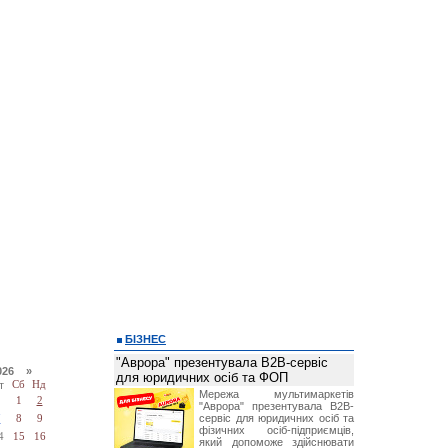
БІЗНЕС
"Аврора" презентувала B2B-сервіс
026 »
для юридичних осіб та ФОП
т
Сб
Нд
Мережа мультимаркетів
1
2
"Аврора" презентувала B2B-
сервіс для юридичних осіб та
7
8
9
фізичних осіб-підприємців,
4
15
16
який допоможе здійснювати