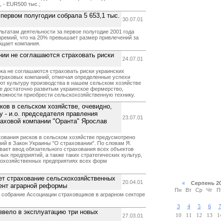
 - EUR500 тыс.;
первом полугодии собрала 5 653,1 тыс.
30.07.01
льтатам деятельности за первое полугодие 2001 года
 премий, что на 20% превышает размер привлечений за
бщает компания.
ии не соглашаются страховать риски
24.07.01
ка не соглашаются страховать риски украинских
страховых компаний, отмечая определенные успехи
ют культуру производства в нашем сельском хозяйстве
не достаточно развитым украинское фермерство,
можности приобрести сельскохозяйственную технику.
ков в сельском хозяйстве, очевидно,
у - и.о. председателя правления
23.07.01
аховой компании "Оранта" Ярослав
хования рисков в сельском хозяйстве предусмотрено
ий в Закон Украины "О страховании". По словам Я.
вает ввод обязательного страхования всех объектов
ых предприятий, а также таких стратегических культур,
скохозяйственных предприятиях всех форм
ет страхование сельскохозяйственных
20.04.01
«
Серпень 2
ент аграрной реформы
Пн
Вт
Ср
Чт
П
 собрание Ассоциации страховщиков в аграрном секторе
3
4
5
6
ввело в эксплуатацию три новых
27.03.01
10
11
12
13
1