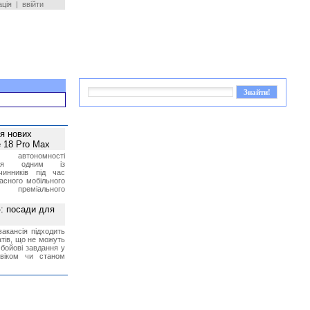
ація
|
ввійти
ея нових
 18 Pro Max
 автономності
ться одним із
чинників під час
асного мобільного
 преміального
»: посади для
акансія підходить
тів, що не можуть
бойові завдання у
 віком чи станом