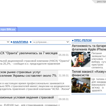
реєстр
 про BIN.ua
ПРЕС-РЕЛІЗИ
АНАЛІТИКА
Автономність та батар
флагманів Apple iPhone
СК "Оранта" увеличилась за 7 месяцев
Питання
05.09.01
залишає
ключових 
ьной акционерной страховой компании (НАСК) "Оранта"
вибору суч
на 26,2%, - сообщил и.о. председателя правления
пристрою
сегмента.
Тилові вакансії «Азову
ском рынке страховых услуг
фінансистів
население Украины составляет около 7%
31.08.01
Ця тилова в
для кандида
не в настоящее время профессионально занимаются
виконувати 
ельно 90% страхователей имеют лицензии на медицинское
звʼязку із
дседатель правления страховой компании "АСКА - Жизни"
здоровʼя.
нзионные условия ведения страховой
09.08.01
 - EUR100 тыс., для страховщиков, созданных с