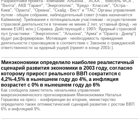
Разработчики проекта - компании "Алькона", "АСКА", "Вексель ФСА",
"Велта", АКВ "Гарант", "Энергополис", "Кредо - Классик", "Остра -
Киев", "Оранта", "Ориана", "Скайд - Вест" и "ТАС".Органы управления
пулом - общее собрание, наблюдательный совет (глава назначается
Кабмином). Требования к потенциальным участникам - осуществление
страховой деятельности в течение не менее 2 лет, уставный фонд - не
менее EUR1 млн.).Справка. Действующий с 1997г. Ядерный страховой
пул (участники - "Энергополис", "Алькона", "Арма" и "Оранта - Днепр")
будет расформирован. Мотивация - необходимость приведения
деятельности страховщиков в соответствие с Законом о гражданской
ответственности за ядерный ущерб (принят в конце 2001г.).
Минэкономики определило наиболее реалистичный
сценарий развития экономики в 2003 году, согласно
которому прирост реального ВВП сократится с
4,2%-4,5% в нынешнем году до 4%, а инфляция
возрастет с 0% в нынешнем году до 6%
Как сообщила заместитель начальника управления
макроэкономического прогнозирования Минэкономики Наталья
Горшкова на пресс - конференции во вторник, министерство
определило также оптимистический сценарий развития с ростом ВВП
6% и инфляцией 9%.