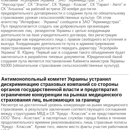
Компании "Агробрейн Украина", ЗАО "Укринмедстрах", СК
"Укрсоцстрах", СК "Эталон", СК "Кредо - Класик", СК "Гарант - Авто" и
СК "Алькона" на рабочей встрече 29 ноября достигли
предварительного договоренности о создании пула по обязательному
страхованию урожая сельскохозяйственных культур. Об этом
агентству "Интерфакс - Украина" сообщили в ЗАО "Укринмедстрах".
Пул предполагается создать как добровольную организацию
юридических лиц - резидентов Украины с целью координации
деятельности на базе учредительного договора, без регистрации
ассоциации как юридического лица с правом свободного вступления и
выхода. Координацию деятельности пула и администрирование
перестрахования предполагается передать директору "Агробрейн
Украина" В. Юдину. Первый шаг в создании такого объединения будет
заключаться в разработке типовых документов. Юридической базой
создания пула является постановление Кабинета министров Украины
N1000 (обязательное страхование сельскохозяйственных культур).
Антимонопольный комитет Украины устранил
дискриминацию страховых компаний со стороны
органов государственной власти и предотвратил
ограничение конкуренции на рынках медицинского
страхования лиц, выезжающих за границу
Несмотря на достаточный уровень конкуренции на рынке медицинского
страхования, в результате заключения соответствующего соглашения
между структурами МВД и СК "Кредо - Классик" и ее представителем
ООО "Вега - Асистанс" в паспортных службах города Киева в течение
продолжительного времени реализовывались лишь страховые полисы
"Кредо - Классик". Кроме того, имели место факты участия работников