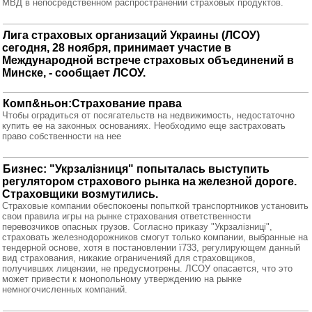
МВД в непосредственном распространении страховых продуктов.
Лига страховых организаций Украины (ЛСОУ)
сегодня, 28 ноября, принимает участие в
Международной встрече страховых объединений в
Минске, - сообщает ЛСОУ.
Комп&ньон:Страхование права
Чтобы оградиться от посягательств на недвижимость, недостаточно
купить ее на законных основаниях. Необходимо еще застраховать
право собственности на нее
Бизнес: "Укрзалiзниця" попыталась выступить
регулятором страхового рынка на железной дороге.
Страховщики возмутились.
Страховые компании обеспокоены попыткой транспортников установить
свои правила игры на рынке страхования ответственности
перевозчиков опасных грузов. Согласно приказу "Укрзалiзницi",
страховать железнодорожников смогут только компании, выбранные на
тендерной основе, хотя в постановлении ї733, регулирующем данный
вид страхования, никакие ограниченияй для страховщиков,
получивших лицензии, не предусмотрены. ЛСОУ опасается, что это
может привести к монопольному утверждению на рынке
немногочисленных компаний.