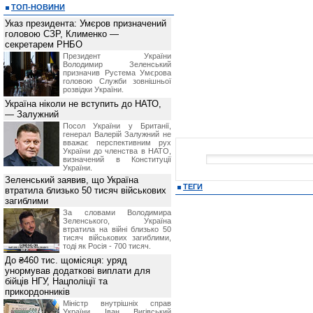
ТОП-НОВИНИ
Указ президента: Умєров призначений
головою СЗР, Клименко —
секретарем РНБО
Президент України
Володимир Зеленський
призначив Pустема Умєрова
головою Служби зовнішньої
розвідки України.
Україна ніколи не вступить до НАТО,
— Залужний
Посол України у Британії,
генерал Валерій Залужний не
вважає перспективним рух
України до членства в НАТО,
визначений в Конституції
України.
Зеленський заявив, що Україна
ТЕГИ
втратила близько 50 тисяч військових
загиблими
За словами Володимира
Зеленського, Україна
втратила на війні близько 50
тисяч військових загиблими,
тоді як Росія - 700 тисяч.
До ₴460 тис. щомісяця: уряд
унормував додаткові виплати для
бійців НГУ, Нацполіції та
прикордонників
Міністр внутрішніх справ
України Іван Вигівський