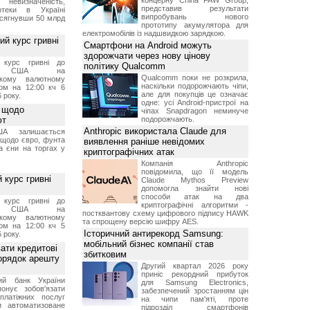
концерну China FAW Group,
 невизначеність,
представив результати
отеки в Україні
випробувань нового
 сягнувши 50 млрд
прототипу акумулятора для
електромобілів із надшвидкою зарядкою.
й курс гривні
Смартфони на Android можуть
здорожчати через нову цінову
й курс гривні до
політику Qualcomm
а США на
Qualcomm поки не розкрила,
ському валютному
наскільки подорожчають чіпи,
ом на 12:00 кч 6
але для покупців це означає
 року.
одне: усі Android-пристрої на
 щодо
чіпах Snapdragon неминуче
ют
подорожчають.
Anthropic використала Claude для
А залишається
 щодо євро, фунта
виявлення раніше невідомих
та єни на торгах у
криптографічних атак
Компанія Anthropic
повідомила, що її модель
 курс гривні
Claude Mythos Preview
допомогла знайти нові
способи атак на два
й курс гривні до
криптографічні алгоритми -
а США на
постквантову схему цифрового підпису HAWK
ському валютному
та спрощену версію шифру AES.
ом на 12:00 кч 5
Історичний антирекорд Samsung:
 року.
мобільний бізнес компанії став
ати кредитові
збитковим
порядок арешту
Другий квартал 2026 року
приніс рекордний прибуток
ний банк України
для Samsung Electronics,
онує зобов'язати
забезпечений зростанням цін
платіжних послуг
на чипи пам'яті, проте
и автоматизоване
підрозділ смартфонів