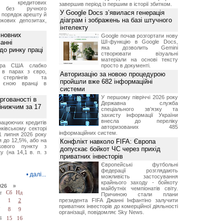
ня кредитових
завершив період із першим в історії збитком.
в без ручного
У Google Docs з’явилася генерація
и порядок арешту й
діаграм і зображень на базі штучного
окових депозитах,
.
інтелекту
сновних
Google почав розгортати нову
анні
ШІ-функцію в Google Docs,
яка дозволить Gemini
до ринку праці
створювати візуальні
матеріали на основі тексту
ара США слабко
просто в документі.
 в парах з євро,
Авторизацію за новою процедурою
стерлінгів та
пройшли вже 682 інформаційні
 єною вранці в
системи
У першому півріччі 2026 року
ргованості в
Державна служба
йнижчим за 17
спеціального зв'язку та
захисту інформації України
внесла до переліку
рацюючих кредитів
авторизованих 485
ківському секторі
інформаційних систем.
1 липня 2026 року
 до 12,5%, або на
Конфлікт навколо FIFA: Європа
ткового пункту з
допускає бойкот ЧС через прихід
у (на 14,1 в. п. з
приватних інвесторів
Європейські футбольні
федерації розглядають
•
далі...
можливість застосування
крайнього заходу - бойкоту
026 »
майбутніх чемпіонатів світу.
т
Сб
Нд
Причиною стали плани
президента FIFA Джанні Інфантіно залучити
1
2
приватних інвесторів до комерційної діяльності
7
8
9
організації, повідомляє Sky News.
4
15
16