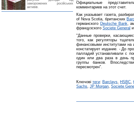
Официальные представите
заморожених російських
комментариев на этот счет.
активів.
Как указывает газета, разбир
of Nova Scotia, британских
Bar
германского
Deutsche Bank
, а
французского
Societe General
и
"Данные проверки, касающие
того, как регуляторы тщате
финансовыми институтами на и
констатирует издание. - До пр
палладий устанавливали с п
один или два раза в день п
группы банков. Впоследст
пересмотрен".
Ключові
теги
:
Barclays
,
HSBC
,
Sachs
,
JP Morgan
,
Societe Gene