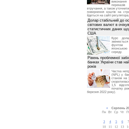
виконан
переказі
втручання, а також уточнит
повернення коштів на стр
йдеться на сайті регулятора
Долар стабільний до о
світових валют в очікув
статистичних даних що
США
Курс дол
змінюється
фунтом 
японською
середу.
Рівень проблемної забо
банках України став на
років
Частка неп
(NPL) у бан
станом на 
скоротилася
1,5 відсо
початку рок
березня 2022 року).
«
Серпень 2
Пн
Вт
Ср
Чт
П
3
4
5
6
10
11
12
13
1