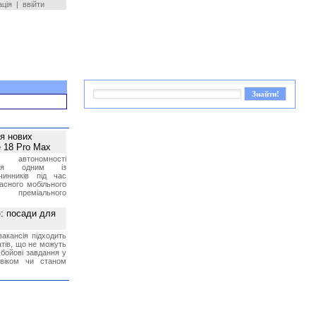
ація
|
ввійти
ея нових
 18 Pro Max
 автономності
ться одним із
чинників під час
асного мобільного
 преміального
»: посади для
акансія підходить
тів, що не можуть
бойові завдання у
 віком чи станом