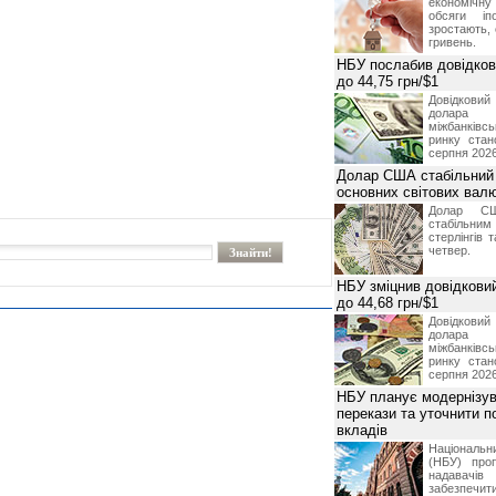
економічну
обсяги іп
зростають,
гривень.
НБУ послабив довідкови
до 44,75 грн/$1
Довідкови
долар
міжбанків
ринку стан
серпня 2026
Долар США стабільний
основних світових вал
Долар СШ
стабільним
стерлінгів 
четвер.
НБУ зміцнив довідковий
до 44,68 грн/$1
Довідкови
долар
міжбанків
ринку стан
серпня 2026
НБУ планує модернізув
перекази та уточнити 
вкладів
Національ
(НБУ) проп
надавачів 
забезпечит