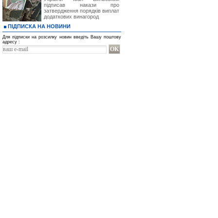
підписав накази про
затвердження порядків виплат
додаткових винагород
ПІДПИСКА НА НОВИНИ
Для підписки на розсилку новин введіть Вашу поштову
адресу :