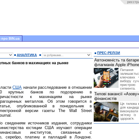
реєстр
 про BIN.ua
ПРЕС-РЕЛІЗИ
АНАЛІТИКА
Автономність та батар
упных банков в махинациях на рынке
флагманів Apple iPhone
Питання
залишає
ключових 
вибору суч
пристрою
Власти
США
начали расследование в отношении
сегмента.
10 крупных банков по подозрению в
Тилові вакансії «Азову
причастности к махинациям на рынке
фінансистів
рагоценных металлов. Об этом говорится в
Ця тилова в
татье, опубликованной в понедельник в
для кандида
лектронной версии газеты The Wall Street
виконувати 
ournal.
звʼязку із
здоровʼя.
о сведениям источников издания, сотрудники
инистерства юстиции США изучают операции
финансовых институтов, связанные с
о, серебро, платину и палладий в Лондоне.