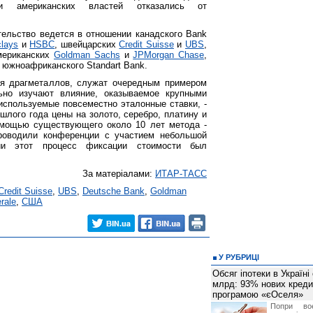
ли американских властей отказались от
ательство ведется в отношении канадского Bank
clays
и
HSBC
, швейцарских
Credit Suisse
и
UBS
,
мериканских
Goldman Sachs
и
JPMorgan Chase
,
 южноафриканского Standart Bank.
ся драгметаллов, служат очередным примером
льно изучают влияние, оказываемое крупными
спользуемые повсеместно эталонные ставки, -
ошлого года цены на золото, серебро, платину и
омощью существующего около 10 лет метода -
роводили конференции с участием небольшой
вии этот процесс фиксации стоимости был
За матеріалами:
ИТАР-ТАСС
Credit Suisse
,
UBS
,
Deutsche Bank
,
Goldman
rale
,
США
У РУБРИЦІ
Обсяг іпотеки в Україні
млрд: 93% нових креди
програмою «єОселя»
Попри во