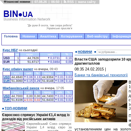
Фінансові новини
|
07.08.26
|
06:50
|
RSS
|
мапа сайту
"Де руки й охота, там скора робота"
Українське прислів'я
Головна
Новини
Аналітика
Котирування
Веб-майстру
Інформація
Курс НБУ
на
сьогодні
НОВИНИ
за
курс
uah
%
USD
1
44,7626
0,0731
0,16
Власти США заподозрили 10 кр
EUR
1
51,6717
0,0464
0,09
драгметаллов
08:35 24.02.2015
|
Курс обміну валют
на
вчора
, 09:43
куп.
uah
%
прод.
uah
%
Банки та банківські технології
USD
44,4840
0,06
0,13
44,9364
0,01
0,03
EUR
51,3060
0,15
0,29
51,9148
0,06
0,12
Міжбанківський ринок
на
вчора
, 17:05
куп.
uah
%
прод.
uah
%
д
USD
44,7000
0,00
0,00
44,7400
0,01
0,02
с
EUR
51,6106
0,01
0,02
51,6433
0,01
0,02
э
ТОП-НОВИНИ
J
Євросоюз спрямує Україні €1,4 млрд із
П
доходів від російських активів
м
Європейський Союз спрямує
Україні 1,4 млрд євро за
установлением цен на золот
рахунок доходів від