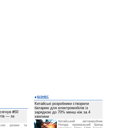
БІЗНЕС
Китайські розробники створили
батарею для електромобілів із
 сягнув ₴50
зарядкою до 70% менш ніж за 4
тів — за
хвилини
Китайський автовиробник
Hongqi, преміальний бренд
єнні ризики та