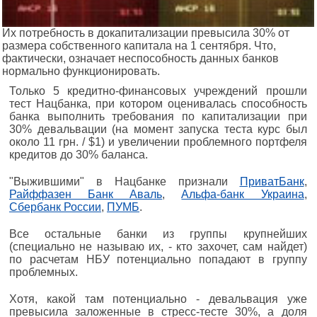
Их потребность в докапитализации превысила 30% от
размера собственного капитала на 1 сентября. Что,
фактически, означает неспособность данных банков
нормально функционировать.
Только 5 кредитно-финансовых учреждений прошли
тест Нацбанка, при котором оценивалась способность
банка выполнить требования по капитализации при
30% девальвации (на момент запуска теста курс был
около 11 грн. / $1) и увеличении проблемного портфеля
кредитов до 30% баланса.
"Выжившими" в Нацбанке признали
ПриватБанк
,
Райффазен Банк Аваль
,
Альфа-банк Украина
,
Сбербанк России
,
ПУМБ
.
Все остальные банки из группы крупнейших
(специально не называю их, - кто захочет, сам найдет)
по расчетам НБУ потенциально попадают в группу
проблемных.
Хотя, какой там потенциально - девальвация уже
превысила заложенные в стресс-тесте 30%, а доля