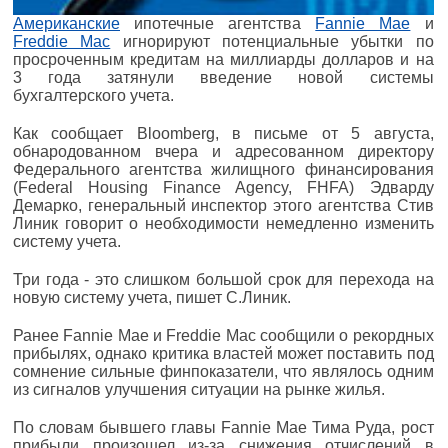
Американские
ипотечные агентства
Fannie Mae
и
Freddie Mac
игнорируют потенциальные убытки по
просроченным кредитам на миллиарды долларов и на
3 года затянули введение новой системы
бухгалтерского учета.
Как сообщает Bloomberg, в письме от 5 августа,
обнародованном вчера и адресованном директору
Федерального агентства жилищного финансирования
(Federal Housing Finance Agency, FHFA) Эдварду
Демарко, генеральный инспектор этого агентства Стив
Линик говорит о необходимости немедленно изменить
систему учета.
Три года - это слишком большой срок для перехода на
новую систему учета, пишет С.Линик.
Ранее Fannie Mae и Freddie Mac сообщили о рекордных
прибылях, однако критика властей может поставить под
сомнение сильные финпоказатели, что являлось одним
из сигналов улучшения ситуации на рынке жилья.
По словам бывшего главы Fannie Mae Тима Руда, рост
прибыли произошел из-за снижения отчислений в