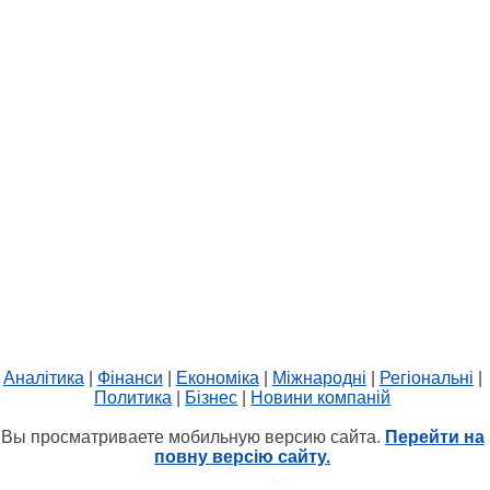
Аналітика
|
Фінанси
|
Економіка
|
Міжнародні
|
Регіональні
|
Политика
|
Бізнес
|
Новини компаній
Вы просматриваете мобильную версию сайта.
Перейти на
повну версію сайту.
HIT.UA
827