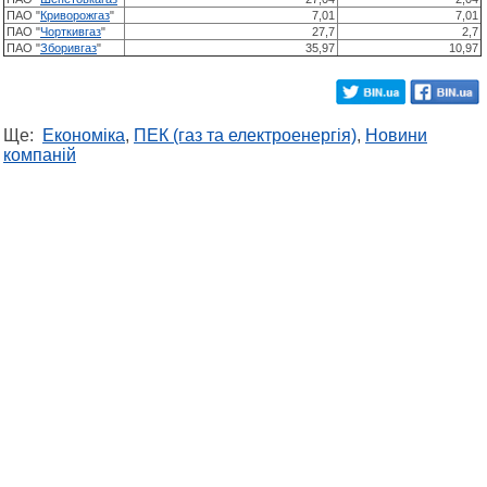
ПАО "
Криворожгаз
"
7,01
7,01
ПАО "
Чорткивгаз
"
27,7
2,7
ПАО "
Зборивгаз
"
35,97
10,97
Ще:
Економіка
,
ПЕК (газ та електроенергія)
,
Новини
компаній