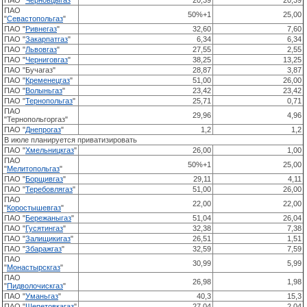
ПАО
50%+1
25,00
"
Севастопольгаз
"
ПАО "
Ривнегаз
"
32,60
7,60
ПАО "
Закарпатгаз
"
6,34
6,34
ПАО "
Львовгаз
"
27,55
2,55
ПАО "
Черниговгаз
"
38,25
13,25
ПАО "Бучагаз"
28,87
3,87
ПАО "
Кременецгаз
"
51,00
26,00
ПАО "
Волыньгаз
"
23,42
23,42
ПАО "
Тернопольгаз
"
25,71
0,71
ПАО
29,96
4,96
"Тернопольгоргаз"
ПАО "
Днепрогаз
"
1,2
1,2
В июле планируется приватизировать
ПАО "
Хмельницкгаз
"
26,00
1,00
ПАО
50%+1
25,00
"
Мелитопольгаз
"
ПАО "
Борщивгаз
"
29,11
4,11
ПАО "
Теребовлягаз
"
51,00
26,00
ПАО
22,00
22,00
"
Коростышевгаз
"
ПАО "
Бережаныгаз
"
51,04
26,04
ПАО "
Гусятингаз
"
32,38
7,38
ПАО "
Залищикигаз
"
26,51
1,51
ПАО "
Збаражгаз
"
32,59
7,59
ПАО
30,99
5,99
"
Монастырскгаз
"
ПАО
26,98
1,98
"
Пидволочискгаз
"
ПАО "
Уманьгаз
"
40,3
15,3
ПАО "
Шепетовкагаз
"
27,04
2,04