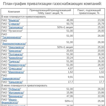
План-график приватизации газоснабжающих компаний:
Принадлежащий/принадлежавший
Пакет, подлежащий
Компания
НАКу пакет акций, %
приватизации, %
В мае планируется приватизировать
ПАО "
Крымгаз
"
48,99
23,99
ПАО "
Сумыгаз
"
50,79
25,79
ПАО "
Запорожгаз
"
50%+1 акция
25,00
ПАО "Луганскгаз"
51,00
26,00
ПАО
51,00
26,00
"
Тисменницагаз
"
ПАО
51,00
26,00
"
Днепропетровскгаз
"
ПАО "
Николаевгаз
"
50%+1 акция
25,00
ПАО "
Херсонгаз
"
20,83
20,83
ПАО "
Полтавагаз
"
51,00
26,00
ОАО "
Киевоблгаз
"
33,24
8,24
ОАО "
Гадячгаз
"
51,00
26,00
ПАО "
Кременчукгаз
"
51,00
26,00
ОАО "
Одессагаз
"
4,97
4,97
ЧАО "
Макеевкагаз
"
1,62
1,62
ПАО
9,91
9,91
"
Харьковгоргаз
"
ПАО "
Харьковгаз
"
17,7
17,7
В июне планируется приватизировать
ПАО "
Лубныгаз
"
51,00
26,00
ПАО "
Житомиргаз
"
15,86
15,86
ПАО "
Винницагаз
"
47,06
22,06
ПАО "
Ивано-
50%+1
25,00
Франковскгаз
"
ПАО "
Черновцыгаз
"
20,39
20,39