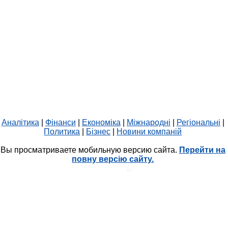
Аналітика
|
Фінанси
|
Економіка
|
Міжнародні
|
Регіональні
|
Политика
|
Бізнес
|
Новини компаній
Вы просматриваете мобильную версию сайта.
Перейти на
повну версію сайту.
HIT.UA
407