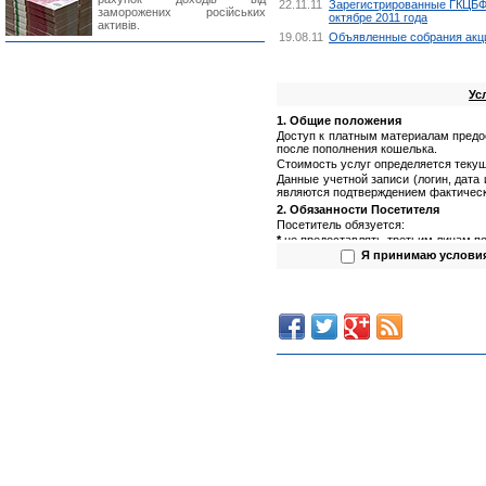
22.11.11
Зарегистрированные ГКЦБФР
заморожених російських
октябре 2011 года
активів.
19.08.11
Объявленные собрания акци
Ус
1. Общие положения
Доступ к платным материалам предо
после пополнения кошелька.
Стоимость услуг определяется текущ
Данные учетной записи (логин, дата
являются подтверждением фактическ
2. Обязанности Посетителя
Посетитель обязуется:
*
не предоставлять третьим лицам по
(логин, пароль);
Я принимаю услови
*
не предоставлять третьим лицам п
*
не использовать полученную инфор
3. Обязанности Администрации са
Администрация сайта обязуется:
*
обеспечить сохранность данных пол
*
предоставлять Посетителю запраши
4. Права Посетителя
Посетитель имеет право:
*
использовать предоставляемую (по
(Посетитель не вправе предоста
и использовать в иных целях)
;
*
обращаться к Администрации сай
составу информации.
Предоставление информации Пос
информацию Посетителю.