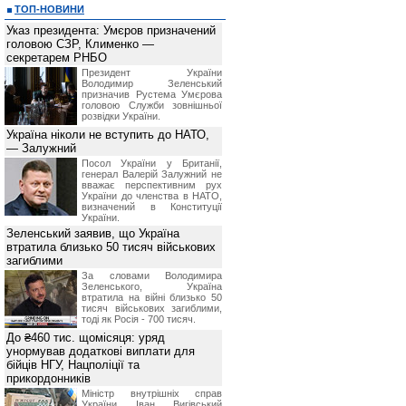
5. Права Администрации сайта
ТОП-НОВИНИ
Администрация сайта имеет право:
Указ президента: Умєров призначений
*
не расскрывать источник предоста
головою СЗР, Клименко —
*
изменять стоимость услуг вне зав
счету Посетителя, но предваритель
секретарем РНБО
данных изменениях за 14 календарны
Президент України
*
приостанавливать оказание услуг 
Володимир Зеленський
или технологических работ;
призначив Pустема Умєрова
*
в одностороннем порядке отказать
головою Служби зовнішньої
нарушения им данных Правил, в то
розвідки України.
полученной, согласно данного раз
Україна ніколи не вступить до НАТО,
использования информационных услу
— Залужний
*
просить у Посетителя предоста
запрашиваемой информации, с целью
Посол України у Британії,
6. Ответственность сторон
генерал Валерій Залужний не
вважає перспективним рух
Посетитель принимает на себя отв
України до членства в НАТО,
информации, полученной на сайте BI
визначений в Конституції
Администрация сайта не несет ответ
України.
фактические или косвенные убы
деятельности, возникшие в резуль
Зеленський заявив, що Україна
данных и материалов сайта BIN.ua.
втратила близько 50 тисяч військових
Администрация сайта не несет 
загиблими
Посетителя по каким-либо независя
За словами Володимира
связи, неисправность работы лини
Зеленського, Україна
обязательств третьими лицами.
втратила на війні близько 50
тисяч військових загиблими,
тоді як Росія - 700 тисяч.
До ₴460 тис. щомісяця: уряд
унормував додаткові виплати для
бійців НГУ, Нацполіції та
прикордонників
Міністр внутрішніх справ
України Іван Вигівський