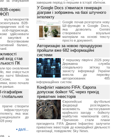
ми за очікування
завершив період із першим в історії збитком.
У Google Docs з’явилася генерація
 B2B-сервіс
діаграм і зображень на базі штучного
а ФОП
інтелекту
ультимаркетів
Google почав розгортати нову
резентувала B2B-
ШІ-функцію в Google Docs,
юридичних осіб та
яка дозволить Gemini
сіб-підприємців,
створювати візуальні
може здійснювати
матеріали на основі тексту
вні закупівлі в
просто в документі.
безготівковим
ративний баланс,
Авторизацію за новою процедурою
анії.
пройшли вже 682 інформаційні
ожливості
системи
ий вхід став
У першому півріччі 2026 року
ількості ПК
Державна служба
спеціального зв'язку та
али про оновлення
захисту інформації України
lo, яке очікується
внесла до переліку
му патчі Windows
авторизованих 485
хоже, за
інформаційних систем.
нями, воно почало
я раніше.
Конфлікт навколо FIFA: Європа
I-гігафабрик
допускає бойкот ЧС через прихід
у глобальних
приватних інвесторів
Європейські футбольні
федерації розглядають
я прагне створити
можливість застосування
нфраструктуру
крайнього заходу - бойкоту
нтелекту, яка має
майбутніх чемпіонатів світу.
нкціонувати до
Причиною стали плани
028 року
президента FIFA Джанні Інфантіно залучити
приватних інвесторів до комерційної діяльності
•
далі...
організації, повідомляє Sky News.
026 »