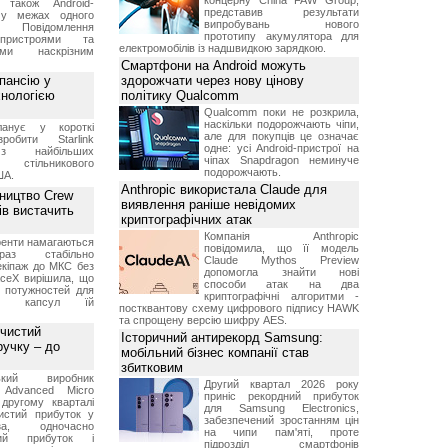
концерну China FAW Group,
 також Android-
представив результати
 у межах одного
випробувань нового
 Повідомлення
прототипу акумулятора для
пристроями та
електромобілів із надшвидкою зарядкою.
ми наскрізним
Смартфони на Android можуть
пансію у
здорожчати через нову цінову
хнологією
політику Qualcomm
Qualcomm поки не розкрила,
наскільки подорожчають чіпи,
анує у короткі
але для покупців це означає
робити Starlink
одне: усі Android-пристрої на
 найбільших
чіпах Snapdragon неминуче
в стільникового
подорожчають.
ША.
Anthropic використала Claude для
ництво Crew
виявлення раніше невідомих
ів вистачить
криптографічних атак
Компанія Anthropic
ренти намагаються
повідомила, що її модель
аз стабільно
Claude Mythos Preview
екіпаж до МКС без
допомогла знайти нові
aceX вирішила, що
способи атак на два
 потужностей для
криптографічні алгоритми -
них капсул їй
постквантову схему цифрового підпису HAWK
та спрощену версію шифру AES.
 чистий
Історичний антирекорд Samsung:
ручку – до
мобільний бізнес компанії став
збитковим
ський виробник
Другий квартал 2026 року
 Advanced Micro
приніс рекордний прибуток
другому кварталі
для Samsung Electronics,
истий прибуток у
забезпечений зростанням цін
а, одночасно
на чипи пам'яті, проте
ний прибуток і
підрозділ смартфонів