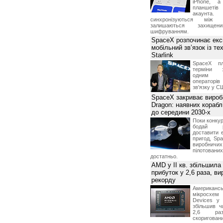
iPhone, а
планшетів
акаунта.
вляемой информации;
синхронізуються між 
исимости от наличия остатка предоплаченной суммы на
залишаються захищени
но уведомив его по системе персональних сообщений о
шифруванням.
х дней до вступления в силу данных изменений;
SpaceX розпочинає екс
в случае необходимости проведения профилактических
мобільний зв’язок із те
Starlink
ся от предоставления информации Посетителю в случае
м числе нарушения условий о запрете предоставления
SpaceX пл
дела, информации третьим лицам, а также в случае
терміни з
г в незаконных целях и/или незаконным способом;
одним з
вить контактный номер телефона, для уточнения
операторі
 оказания качественных услуг.
зв'язку у С
SpaceX закриває вироб
етственность и риски, связанные с использованием
Dragon: наявних корабл
N.ua.
до середини 2030-х
ственности за какие бы то ни было прямые, непрямые,
Поки конку
тки, упущенную выгоду, временное прекращение
бодай р
тате использования или невозможности использования
доставити 
пригод, Sp
ответственность за невозможность обслуживания
виробничих
щим от нее причинам, включая нарушение работы линий
пілотова
й связи, неисправность оборудования, невыполнения
достатньо.
AMD у II кв. збільшила
прибуток у 2,6 раза, ви
рекорду
Американ
мікросхем
Devices у 
збільшив ч
2,6 раз
скоригова