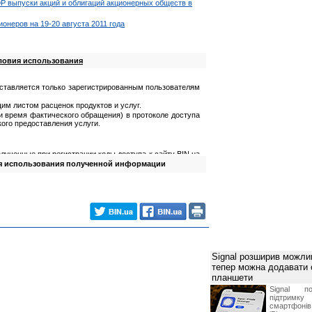
 выпуски акций и облигаций акционерных обществ в
онеров на 19-20 августа 2011 года
ловия использования
ставляется только зарегистрированным пользователям
им листом расценок продуктов и услуг.
 и время фактического обращения) в протоколе доступа
ого предоставления услуги.
лученные при регистрации коды доступа к сайту BIN.ua
я использования полученной информации
олученную информацию;
мацию для причинения ущерба третьим лицам.
йта
ученных от Посетителя в процессе регистрации;
ваемую информацию в максимально короткие сроки.
лученную) информацию только для собственных нужд.
Signal розширив можлив
влять информацию третьим лицам, тиражировать ее
тепер можна додавати
планшети
та за технической поддержкой и консультацией по
Signal по
етителю не влечет перехода права на указанную
підтрим
смартфоні