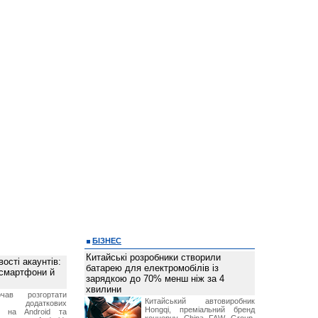
БІЗНЕС
Китайські розробники створили
ості акаунтів:
батарею для електромобілів із
 смартфони й
зарядкою до 70% менш ніж за 4
хвилини
чав розгортати
Китайський автовиробник
ку додаткових
Hongqi, преміальний бренд
в на Android та