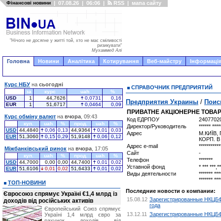
Фінансові новини
|
07.08.26
|
06:06
|
RSS
|
мапа сайту
"Нічого не досягне у житті той, хто не має сміливості
ризикувати"
Мухаммед Алі
Головна
Новини
Аналітика
Котирування
Веб-майстру
Інформація
Курс НБУ
на
сьогодні
СПРАВОЧНИК ПРЕДПРИЯТИЙ
за
курс
uah
%
USD
1
44,7626
0,0731
0,16
Предприятия Украины
/
Поис
EUR
1
51,6717
0,0464
0,09
ПРИВАТНЕ АКЦІОНЕРНЕ ТОВА
Курс обміну валют
на
вчора
, 09:43
Код ЕДРПОУ
2407702
куп.
uah
%
прод.
uah
%
Директор/Руководитель
****** ****
USD
44,4840
0,06
0,13
44,9364
0,01
0,03
Адрес
М.КИЇВ,
EUR
51,3060
0,15
0,29
51,9148
0,06
0,12
КОРП. В
Адрес e-mail
***********
Міжбанківський ринок
на
вчора
, 17:05
Сайт
-
куп.
uah
%
прод.
uah
%
Телефон
*******
USD
44,7000
0,00
0,00
44,7400
0,01
0,02
Уставной фонд
* *** ***,**
EUR
51,6106
0,01
0,02
51,6433
0,01
0,02
Виды деятельности
******* ***
******* ***
ТОП-НОВИНИ
Последние новости о компании:
Євросоюз спрямує Україні €1,4 млрд із
15.08.12
Зарегистрированные НКЦБФР
доходів від російських активів
года
Європейський Союз спрямує
13.12.11
Зарегистрированные НКЦБФР
Україні 1,4 млрд євро за
рахунок доходів від