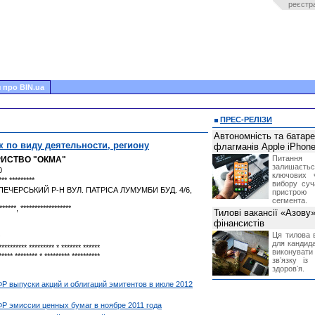
реєстр
 про BIN.ua
ПРЕС-РЕЛІЗИ
Автономність та батар
к по виду деятельности, региону
флагманів Apple iPhone
Питання
РИСТВО "ОКМА"
залишає
0
ключових 
*** *********
вибору суч
 ПЕЧЕРСЬКИЙ Р-Н ВУЛ. ПАТРІСА ЛУМУМБИ БУД. 4/6,
пристрою
сегмента.
******, ******************
Тилові вакансії «Азову
фінансистів
Ця тилова в
для кандида
********** ********* * ******* ******
виконувати 
***** ******** * ********* **********
звʼязку із
здоровʼя.
 выпуски акций и облигаций эмитентов в июле 2012
 эмиссии ценных бумаг в ноябре 2011 года