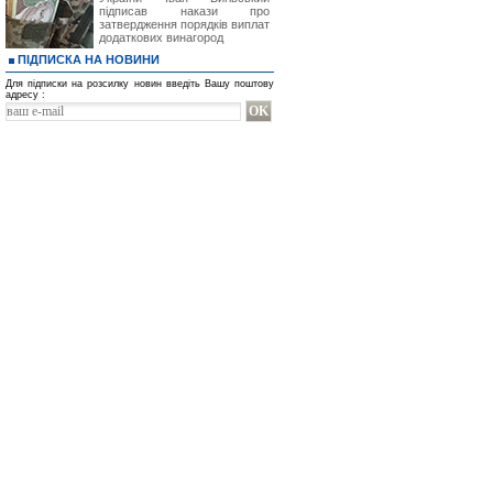
підписав накази про
затвердження порядків виплат
додаткових винагород
ПІДПИСКА НА НОВИНИ
Для підписки на розсилку новин введіть Вашу поштову
адресу :