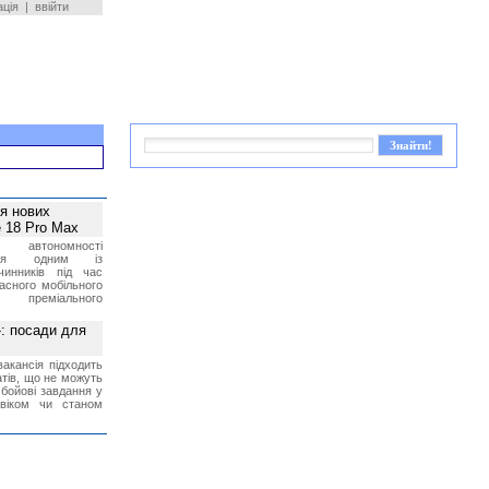
ація
|
ввійти
ея нових
 18 Pro Max
 автономності
ться одним із
чинників під час
асного мобільного
 преміального
»: посади для
акансія підходить
тів, що не можуть
бойові завдання у
 віком чи станом