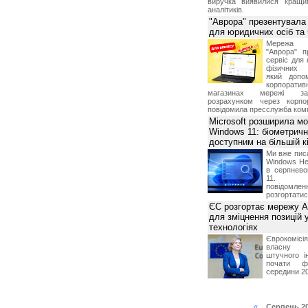
виручка виявилися кращи
аналітиків.
"Аврора" презентувала
для юридичних осіб т
Мережа м
"Аврора" п
сервіс для 
фізичних о
який допо
корпорати
магазинах мережі за 
розрахунком через корпо
повідомила пресслужба комп
Microsoft розширила м
Windows 11: біометричн
доступним на більшій к
Ми вже пис
Windows Hel
в серпнево
11. С
повідомлен
розгортатис
ЄС розгортає мережу A
для зміцнення позицій 
технологіях
Єврокомісі
власну і
штучного і
почати фу
середини 2
«
Серпень 2