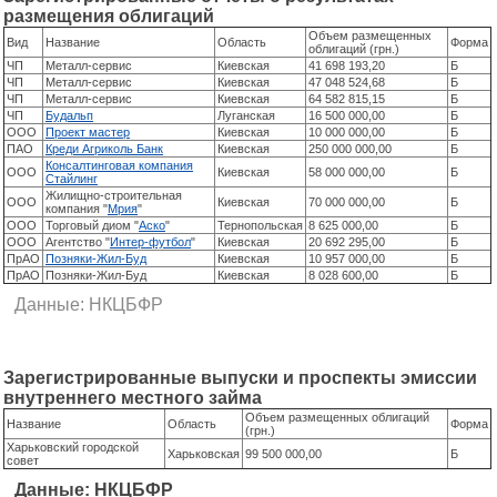
размещения облигаций
Объем размещенных
Вид
Название
Область
Форма
облигаций (грн.)
ЧП
Металл-сервис
Киевская
41 698 193,20
Б
ЧП
Металл-сервис
Киевская
47 048 524,68
Б
ЧП
Металл-сервис
Киевская
64 582 815,15
Б
ЧП
Будальп
Луганская
16 500 000,00
Б
ООО
Проект мастер
Киевская
10 000 000,00
Б
ПАО
Креди Агриколь Банк
Киевская
250 000 000,00
Б
Консалтинговая компания
ООО
Киевская
58 000 000,00
Б
Стайлинг
Жилищно-строительная
ООО
Киевская
70 000 000,00
Б
компания "
Мрия
"
ООО
Торговый диом "
Аско
"
Тернопольская
8 625 000,00
Б
ООО
Агентство "
Интер-футбол
"
Киевская
20 692 295,00
Б
ПрАО
Позняки-Жил-Буд
Киевская
10 957 000,00
Б
ПрАО
Позняки-Жил-Буд
Киевская
8 028 600,00
Б
Данные: НКЦБФР
Зарегистрированные выпуски и проспекты эмиссии
внутреннего местного займа
Объем размещенных облигаций
Название
Область
Форма
(грн.)
Харьковский городской
Харьковская
99 500 000,00
Б
совет
Данные: НКЦБФР