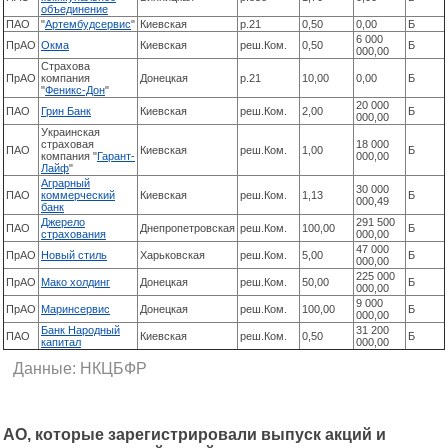
объединение
ПАО
"
Артембудсервис
"
Киевская
р.21
0,50
0,00
Б
6 000
ПрАО
Окма
Киевская
реш.Ком.
0,50
Б
000,00
Страхова
ПрАО
компания
Донецкая
р.21
10,00
0,00
Б
"
Феникс-Дон
"
20 000
ПАО
Грин Банк
Киевская
реш.Ком.
2,00
Б
000,00
Украинская
страховая
18 000
ПАО
Киевская
реш.Ком.
1,00
Б
компания "
Гарант-
000,00
Лайф
"
Аграрный
30 000
ПАО
коммерческий
Киевская
реш.Ком.
1,13
Б
000,49
банк
Джерело
291 500
ПАО
Днепропетровская
реш.Ком.
100,00
Б
страхования
000,00
47 000
ПрАО
Новый стиль
Харьковская
реш.Ком.
5,00
Б
000,00
225 000
ПрАО
Мако холдинг
Донецкая
реш.Ком.
50,00
Б
000,00
9 000
ПрАО
Маринсервис
Донецкая
реш.Ком.
100,00
Б
000,00
Банк Народный
31 200
ПАО
Киевская
реш.Ком.
0,50
Б
капитал
000,00
Данные: НКЦБФР
АО, которые зарегистрировали выпуск акций и