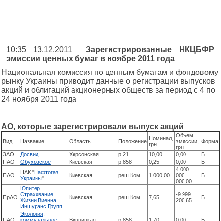
10:35 13.12.2011
Зарегистрированные НКЦБФР
эмиссии ценных бумаг в ноябре 2011 года
Национальная комиссия по ценным бумагам и фондовому
рынку Украины приводит данные о регистрации выпусков
акций и облигаций акционерных обществ за период с 4 по
24 ноября 2011 года
АО, которые зарегистрировали выпуск акций
Объем
Номинал,
Вид
Название
Область
Положение
эмиссии,
Форма
грн
грн
ЗАО
Досвид
Херсонская
р.21
10,00
0,00
Б
ПАО
Обуховское
Киевская
р.858
0,25
0,00
Б
4 000
НАК "
Нафтогаз
ПАО
Киевская
реш.Ком.
1 000,00
000
Б
Украины
"
000,00
Юпитер
Страхование
-9 999
ПрАО
Киевская
реш.Ком.
7,65
Б
Жизни Виенна
200,65
Иншуранс Групп
Экология,
ПАО
коммунальное
Винницкая
р.858
1,70
0,00
Б