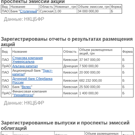
проспекты эмиссий акций
Вид
Название
Область
Номинал , грн
Объем эмиссии, грн
Форма
ПАО
Банк "
Столичный
"
Сумская
1.00
34 000 000,00
Б
Данные: НКЦБФР
Зарегистрированы отчеты о результатах размещения
акций
Объем размещенных
Вид
Название
Область
Форма
акций, грн
Страхова компания
ПАО
Киевская
37 947 000,00
Б
Универсальна
ПрАО
Альтана капитал
Донецкая
7 500 000,00
Б
Акционерный банк "
Траст-
ПАО
Киевская
20 000 000,00
Б
капитал
"
Дочерний банк Сбербанка
ПАО
Киевская
682 232 000,00
Б
России
ПАО
Банк "
Велес
"
Киевская
25 500 000,00
Б
Финансовая компания
ПрАО
Киевская
1 400 000,00
Б
"
Укрнафтогаз
"
Данные: НКЦБФР
Зарегистрированные выпуски и проспекты эмиссий
облигаций
Объем размещенных