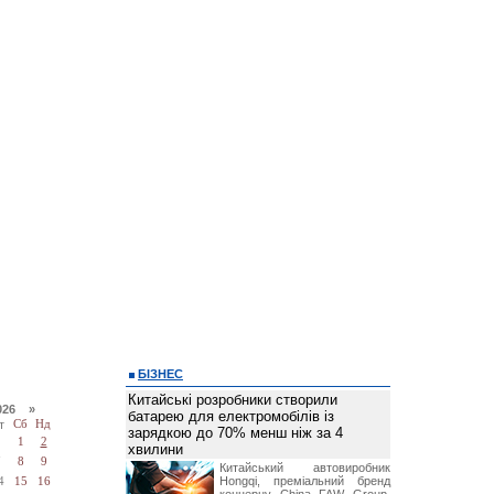
БІЗНЕС
Китайські розробники створили
026 »
батарею для електромобілів із
т
Сб
Нд
зарядкою до 70% менш ніж за 4
1
2
хвилини
7
8
9
Китайський автовиробник
Hongqi, преміальний бренд
4
15
16