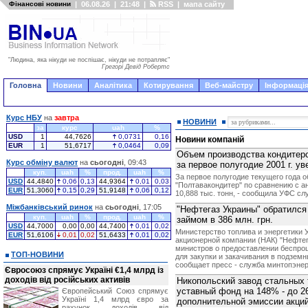
Фінансові новини
|
06.08.26
|
21:48
|
RSS
|
мапа сайту
"Людина, яка нікуди не поспішає, нікуди не потрапляє"
Грегорі Девід Робертс
Головна
Новини
Аналітика
Котирування
Веб-майстру
Інформація
Курс НБУ
на
завтра
НОВИНИ
за
курс
uah
%
USD
1
44,7626
0,0731
0,16
Новини компаній
EUR
1
51,6717
0,0464
0,09
Объем производства кондитерс
Курс обміну валют
на
сьогодні
, 09:43
за первое полугодие 2001 г. у
куп.
uah
%
прод.
uah
%
За первое полугодие текущего года 
USD
44,4840
0,06
0,13
44,9364
0,01
0,03
"Полтавакондитер" по сравнению с а
EUR
51,3060
0,15
0,29
51,9148
0,06
0,12
10,888 тыс. тонн, - сообщила УФС сл
Міжбанківський ринок
на
сьогодні
, 17:05
"Нефтегаз Украины" обратился
куп.
uah
%
прод.
uah
%
займом в 386 млн. грн.
USD
44,7000
0,00
0,00
44,7400
0,01
0,02
Министерство топлива и энергетики
EUR
51,6106
0,01
0,02
51,6433
0,01
0,02
акционерной компании (НАК) "Нефтег
министров о предоставлении беспроц
ТОП-НОВИНИ
для закупки и закачивания в подземн
сообщает пресс - служба минтопэнер
Євросоюз спрямує Україні €1,4 млрд із
доходів від російських активів
Никопольский завод стальных
уставный фонд на 148% - до 26
Європейський Союз спрямує
Україні 1,4 млрд євро за
дополнительной эмиссии акций
рахунок доходів від