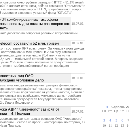
копольским южнотрубным заводом (НПТЗ) - 51,1% акций
ций.По словам источника, сейчас компания "Стальпром" и
ся основным акционером НПТЗ, прорабатывают вопрос
й эмиссии и взносов в уставный фонд "ЮТиСТа".
е 34 комбинированных таксофона
спользовать для оплаты разговоров как
18.07.01
онеты
нам" директор по вопросам работы с потребителями
elecom составили 52 млн. гривен
18.07.01
com составили 99,7 млн. гривен. За январь - июнь доходы
составили 865,5 млн. гривен В 2000 году компания
ривен доходов, в том числе 78,4 млн. - от услуг
2,4 млн. - мобильной сотовой связи. В первом квартале
й суммы 25,5 млн. гривен получено от предоставления
. гривен - мобильной сотовой связи, сообщают
лжностных лиц ОАО
18.07.01
збуждено уголовное дело
ематическая документальная проверка финансово -
рсоннефтепереработка" показала, что на предприятии
вание схемы по уклонению от уплаты налогов, в связи с
лжностных лиц возбуждено уголовное дело, - сообщил
ссылкой на председателя Государственной налоговой
бл. Ивана Ляшевского.
«
Серпень 2
уска АДР "Киевэнерго" зависят от
Пн
Вт
Ср
Чт
П
18.07.01
нии - И. Плачков
американских депозитарных расписок ОАО "Киевэнерго"
3
4
5
6
компании, - сказал на пресс - конференции во вторник, 17
Иван Плачков.
10
11
12
13
1