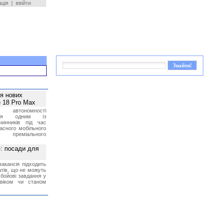
ація
|
ввійти
ея нових
 18 Pro Max
 автономності
ться одним із
чинників під час
асного мобільного
 преміального
»: посади для
акансія підходить
тів, що не можуть
бойові завдання у
 віком чи станом