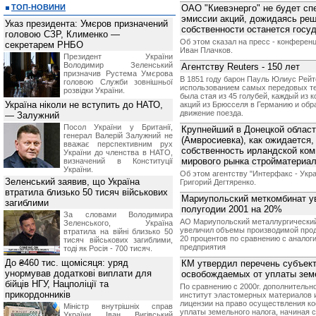
ТОП-НОВИНИ
ОАО "Киевэнерго" не будет с
эмиссии акций, дожидаясь реш
Указ президента: Умєров призначений
собственности останется госу
головою СЗР, Клименко —
Об этом сказал на пресс - конферен
секретарем РНБО
Иван Плачков.
Президент України
Володимир Зеленський
Агентству Reuters - 150 лет
призначив Pустема Умєрова
В 1851 году барон Пауль Юлиус Рей
головою Служби зовнішньої
использованием самых передовых тех
розвідки України.
была стая из 45 голубей, каждый из 
Україна ніколи не вступить до НАТО,
акций из Брюсселя в Германию и обра
движение поезда.
— Залужний
Посол України у Британії,
Крупнейший в Донецкой облас
генерал Валерій Залужний не
(Амвросиевка), как ожидается,
вважає перспективним рух
собственность ирландской ком
України до членства в НАТО,
мирового рынка стройматериа
визначений в Конституції
України.
Об этом агентству "Интерфакс - Укр
Зеленський заявив, що Україна
Григорий Дегтяренко.
втратила близько 50 тисяч військових
Мариупольский меткомбинат у
загиблими
полугодии 2001 на 20%
За словами Володимира
АО Мариупольский металлургический
Зеленського, Україна
увеличил объемы производимой проду
втратила на війні близько 50
20 процентов по сравнению с аналог
тисяч військових загиблими,
предприятия
тоді як Росія - 700 тисяч.
До ₴460 тис. щомісяця: уряд
КМ утвердил перечень субъект
унормував додаткові виплати для
освобождаемых от уплаты земе
бійців НГУ, Нацполіції та
По сравнению с 2000г. дополнительно
прикордонників
институт эластомерных материалов и
лицензии на право осуществления ко
Міністр внутрішніх справ
уплаты земельного налога, начиная с
України Іван Вигівський