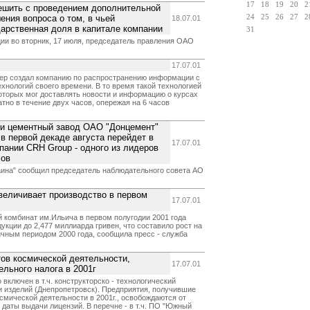
17
18
19
20
2
пешить с проведением дополнительной
ения вопроса о том, в чьей
24
25
26
27
2
18.07.01
дарственная доля в капитале компании
31
ции во вторник, 17 июля, председатель правления ОАО
17.07.01
тер создал компанию по распространению информации с
нологий своего времени. В то время такой технологией
которых мог доставлять новости и информацию о курсах
тно в течение двух часов, опережая на 6 часов
ти цементный завод ОАО "Донцемент"
 в первой декаде августа перейдет в
17.07.01
пании CRH Group - одного из лидеров
лов
аина" сообщил председатель наблюдательного совета АО
величивает производство в первом
17.07.01
 комбинат им.Ильича в первом полугодии 2001 года
кции до 2,477 миллиарда гривен, что составило рост на
ичным периодом 2000 года, сообщила пресс - служба
ов космической деятельности,
17.07.01
льного налога в 2001г
 включен в т.ч. конструкторско - технологический
 изделий (Днепропетровск). Предприятия, получившие
смической деятельности в 2001г., освобождаются от
 даты выдачи лицензий. В перечне - в т.ч. ПО "Южный