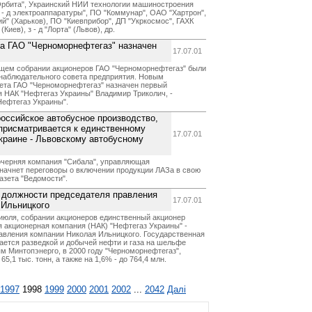
рбита", Украинский НИИ технологии машиностроения
 - д электроаппаратуры", ПО "Коммунар", ОАО "Хартрон",
" (Харьков), ПО "Киевприбор", ДП "Укркосмос", ГАХК
иев), з - д "Лорта" (Львов), др.
а ГАО "Черноморнефтегаз" назначен
17.07.01
бщем собрании акционеров ГАО "Черноморнефтегаз" были
 наблюдательного совета предприятия. Новым
ета ГАО "Черноморнефтегаз" назначен первый
 НАК "Нефтегаз Украины" Владимир Триколич, -
Нефтегаз Украины".
оссийское автобусное производство,
присматривается к единственному
17.07.01
краине - Львовскому автобусному
очерняя компания "Сибала", управляющая
начнет переговоры о включении продукции ЛАЗа в свою
азета "Ведомости".
с должности председателя правления
17.07.01
 Ильницкого
июля, собрании акционеров единственный акционер
 акционерная компания (НАК) "Нефтегаз Украины" -
авления компании Николая Ильницкого. Государственная
ается разведкой и добычей нефти и газа на шельфе
ым Минтопэнерго, в 2000 году "Черноморнефтегаз",
5,1 тыс. тонн, а также на 1,6% - до 764,4 млн.
1997
1998
1999
2000
2001
2002
...
2042
Далі