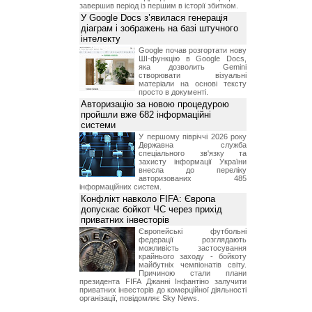
завершив період із першим в історії збитком.
У Google Docs з’явилася генерація
діаграм і зображень на базі штучного
інтелекту
Google почав розгортати нову
ШІ-функцію в Google Docs,
яка дозволить Gemini
створювати візуальні
матеріали на основі тексту
просто в документі.
Авторизацію за новою процедурою
пройшли вже 682 інформаційні
системи
У першому півріччі 2026 року
Державна служба
спеціального зв'язку та
захисту інформації України
внесла до переліку
авторизованих 485
інформаційних систем.
Конфлікт навколо FIFA: Європа
допускає бойкот ЧС через прихід
приватних інвесторів
Європейські футбольні
федерації розглядають
можливість застосування
крайнього заходу - бойкоту
майбутніх чемпіонатів світу.
Причиною стали плани
президента FIFA Джанні Інфантіно залучити
приватних інвесторів до комерційної діяльності
організації, повідомляє Sky News.