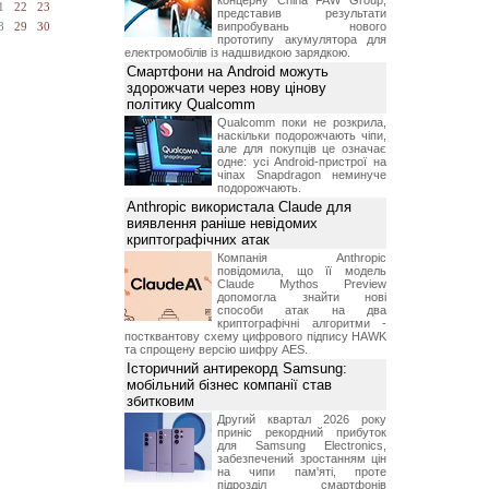
концерну China FAW Group,
1
22
23
представив результати
випробувань нового
8
29
30
прототипу акумулятора для
електромобілів із надшвидкою зарядкою.
Смартфони на Android можуть
здорожчати через нову цінову
політику Qualcomm
Qualcomm поки не розкрила,
наскільки подорожчають чіпи,
але для покупців це означає
одне: усі Android-пристрої на
чіпах Snapdragon неминуче
подорожчають.
Anthropic використала Claude для
виявлення раніше невідомих
криптографічних атак
Компанія Anthropic
повідомила, що її модель
Claude Mythos Preview
допомогла знайти нові
способи атак на два
криптографічні алгоритми -
постквантову схему цифрового підпису HAWK
та спрощену версію шифру AES.
Історичний антирекорд Samsung:
мобільний бізнес компанії став
збитковим
Другий квартал 2026 року
приніс рекордний прибуток
для Samsung Electronics,
забезпечений зростанням цін
на чипи пам'яті, проте
підрозділ смартфонів