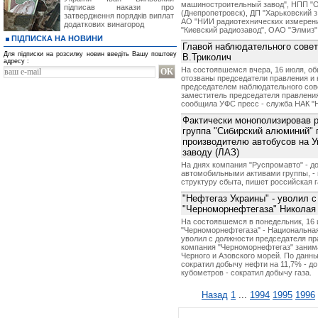
машиностроительный завод", НПП "О
підписав накази про
(Днепропетровск), ДП "Харьковский з
затвердження порядків виплат
АО "НИИ радиотехнических измерений
додаткових винагород
"Киевский радиозавод", ОАО "Элмиз" (К
ПІДПИСКА НА НОВИНИ
Главой наблюдательного совет
Для підписки на розсилку новин введіть Вашу поштову
В.Триколич
адресу :
На состоявшемся вчера, 16 июля, о
отозваны председатели правления и
председателем наблюдательного сов
заместитель председателя правления
сообщила УФС пресс - служба НАК "
Фактически монополизировав р
группа "Сибирский алюминий" 
производителю автобусов на У
заводу (ЛАЗ)
На днях компания "Руспромавто" - д
автомобильными активами группы, - 
структуру сбыта, пишет российская г
"Нефтегаз Украины" - уволил 
"Черноморнефтегаза" Николая
На состоявшемся в понедельник, 16 
"Черноморнефтегаза" - Национальная
уволил с должности председателя пр
компания "Черноморнефтегаз" заним
Черного и Азовского морей. По данн
сократил добычу нефти на 11,7% - до 6
кубометров - сократил добычу газа.
Назад
1
...
1994
1995
1996