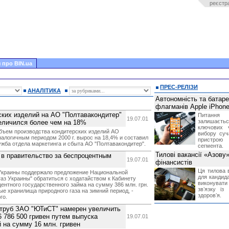
реєстр
 про BIN.ua
ПРЕС-РЕЛІЗИ
АНАЛІТИКА
Автономність та батар
флагманів Apple iPhone
ких изделий на АО "Полтавакондитер"
Питання
19.07.01
залишає
величился более чем на 18%
ключових 
объем производства кондитерских изделий АО
вибору суч
налогичным периодом 2000 г. вырос на 18,4% и составил
пристрою
ужба отдела маркетинга и сбыта АО "Полтавакондитер".
сегмента.
Тилові вакансії «Азову
 в правительство за беспроцентным
19.07.01
фінансистів
Ця тилова в
 Украины поддержало предложение Национальной
для кандида
аз Украины" обратиться с ходатайством к Кабинету
виконувати 
ентного государственного займа на сумму 386 млн. грн.
звʼязку із
ые хранилища природного газа на зимний период, -
здоровʼя.
го.
 труб ЗАО "ЮТиСТ" намерен увеличить
 786 500 гривен путем выпуска
19.07.01
 на сумму 16 млн. гривен