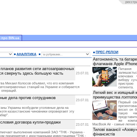
реєстр
 про BIN.ua
ПРЕС-РЕЛІЗИ
АНАЛІТИКА
Автономність та батар
флагманів Apple iPhone
от планов развития сети автозаправочных
Питання
залишає
тся свернуть здесь большую часть
23.07.01
ключових 
вибору суч
ва Михаил Колосов объявил, что его компания
пристрою
 автозаправочных станций на Украине и собирается
сегмента.
 операций.
Легкий вес и изящный к
преимущества лэптопо
ные дела против сотрудников
23.07.01
Первый св
презентова
ганы Украины возбудили уголовные дела на
весил он б
 хотя казахстанские чиновники опровергают эту
такую «м
бар".
представить
же компа
условия договора купли-продажи
MacBook Air - самые легкие 
23.07.01
Тилові вакансії «Азову
тмечает выполнение компанией ЗАО "ТНК - Украина -
фінансистів
ом предприятия с иностранными инвестициями "ТНК -