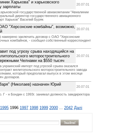
инии Харькова" и харьковского
20.07.01
у зарплаты
харьковской государственной авиакомпании "Авиалинии
еральный директор государственного авиационного
рт Харьков" Василий Буряк
ОАО "Херсонские комбайны", возможно,
20.07.01
ай
) намерено заключить договор с ОАО "Херсонские
очных комбайнов, - сообщил собственный корреспондент
тавит под угрозу срыва находящийся на
елитопольского моторостроительного
20.07.01
бережными Челнами на $550 тысяч
 украинский импорт под угрозой срыва оказался
онтракт мелитопольского моторостроительного завода
елнами, который предполагал выпуск в этом месяце
яч долларов.
Заря" (Николаев) назначен Юрий
20.07.01
о. Г - н Бондин с 1993г. занимал должность замдиректора
1995
1996
1997
1998
1999
2000
...
2042
Далі