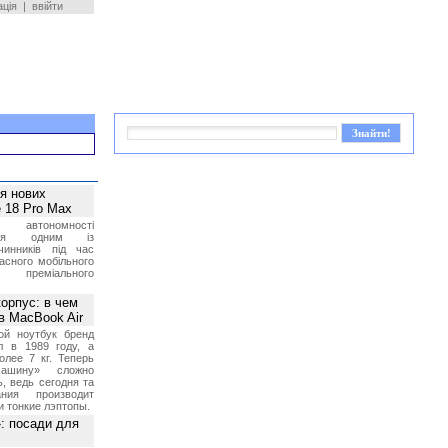
ація
|
ввійти
ея нових
 18 Pro Max
 автономності
ться одним із
чинників під час
асного мобільного
 преміального
орпус: в чем
в MacBook Air
ой ноутбук бренд
л в 1989 году, а
олее 7 кг. Теперь
ашину» сложно
, ведь сегодня та
ния производит
и тонкие лэптопы.
»: посади для