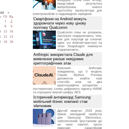
концерну China FAW Group,
представив результати
випробувань нового
прототипу акумулятора для
026 »
електромобілів із надшвидкою зарядкою.
т
Сб
Нд
Смартфони на Android можуть
1
2
здорожчати через нову цінову
7
8
9
політику Qualcomm
4
15
16
Qualcomm поки не розкрила,
наскільки подорожчають чіпи,
1
22
23
але для покупців це означає
8
29
30
одне: усі Android-пристрої на
чіпах Snapdragon неминуче
подорожчають.
Anthropic використала Claude для
виявлення раніше невідомих
криптографічних атак
Компанія Anthropic
повідомила, що її модель
Claude Mythos Preview
допомогла знайти нові
способи атак на два
криптографічні алгоритми -
постквантову схему цифрового підпису HAWK
та спрощену версію шифру AES.
Історичний антирекорд Samsung:
мобільний бізнес компанії став
збитковим
Другий квартал 2026 року
приніс рекордний прибуток
для Samsung Electronics,
забезпечений зростанням цін
на чипи пам'яті, проте
підрозділ смартфонів