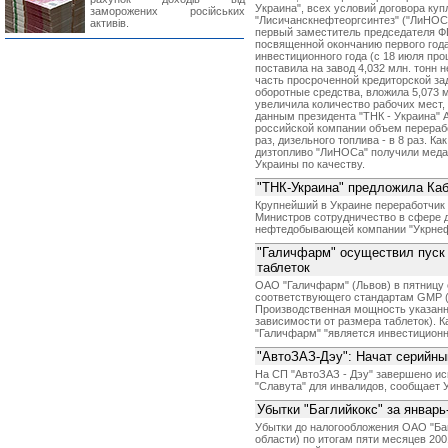
Украина", всех условий договора куп
заморожених російських
"Лисичанскнефтеоргсинтез" ("ЛиНОС",
активів.
первый заместитель председателя ФГ
посвященной окончанию первого года
инвестиционного года (с 18 июля про
поставила на завод 4,032 млн. тонн 
часть просроченной кредиторской зад
оборотные средства, вложила 5,073 м
увеличила количество рабочих мест, 
данным президента "ТНК - Украина" 
российской компании объем переработ
раз, дизельного топлива - в 8 раз. К
дизтопливо "ЛиНОСа" получили меда
Украины по качеству.
"ТНК-Украина" предложила Ка
Крупнейший в Украине переработчик 
Министров сотрудничество в сфере 
нефтедобывающей компании "Укрнеф
"Галичфарм" осуществил пуск 
таблеток
ОАО "Галичфарм" (Львов) в пятницу 
соответствующего стандартам GMP (
Производственная мощность указанног
зависимости от размера таблеток). К
"Галичфарм" "является инвестиционн
"АвтоЗАЗ-Дэу": Начат серийн
На СП "АвтоЗАЗ - Дэу" завершено и
"Славута" для инвалидов, сообщает
Убытки "Баглийкокс" за январь-
Убытки до налогообложения ОАО "Баг
области) по итогам пяти месяцев 2001