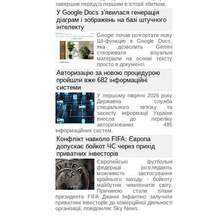
завершив період із першим в історії збитком.
У Google Docs з’явилася генерація
діаграм і зображень на базі штучного
інтелекту
Google почав розгортати нову
ШІ-функцію в Google Docs,
яка дозволить Gemini
створювати візуальні
матеріали на основі тексту
просто в документі.
Авторизацію за новою процедурою
пройшли вже 682 інформаційні
системи
У першому півріччі 2026 року
Державна служба
спеціального зв'язку та
захисту інформації України
внесла до переліку
авторизованих 485
інформаційних систем.
Конфлікт навколо FIFA: Європа
допускає бойкот ЧС через прихід
приватних інвесторів
Європейські футбольні
федерації розглядають
можливість застосування
крайнього заходу - бойкоту
майбутніх чемпіонатів світу.
Причиною стали плани
президента FIFA Джанні Інфантіно залучити
приватних інвесторів до комерційної діяльності
організації, повідомляє Sky News.