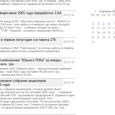
ибыль составила 0,843 млн. грн. В январе - мае 2001
глийкокс" выросло в годовом исчислении на 61,2% до
«
Серпень 2
варе-июне 2001 года переработал 2,64
21.07.01
Пн
Вт
Ср
Чт
П
й завод (ОАО "Лисичанснефтеоргсинтез", ЛиНОС) в
3
4
5
6
 2,64 млн. тонн нефти и планирует до конца текущего
о 4,5 млн. тонн, - сообщил сегодня на пресс -
10
11
12
13
1
"ТНК - Украина", основного акционера ЛиНОСа,
17
18
19
20
2
24
25
26
27
2
 в первом полугодии составила 276
20.07.01
31
прибыль ОАО "Укртелеком" по итогам работы в первом
- заявила заместитель генерального директора
гообложения "Южного ГОКа" за январь-
20.07.01
млн. грн.
ожения ОАО "Южный горно - обогатительный комбинат"
арь - май 2001 года составил 48,256 млн. грн.,
 период достигла 22,2%.
лановое собрание акционеров
20.07.01
1 года
е собрание акционеров, которое должно было
года перенесено на 14 сентября 2001 года", - сообщили
авский ГОК - крупнейшее предприятие в Украине и одно
изводству железорудных окатышей. Оно
й руды карьерным способом. По результатам 2000 г.,
ставила 63,3 млн. грн. Стоимость основных фондов
. Уставный фонд предприятия 16477,505 тыс. грн.