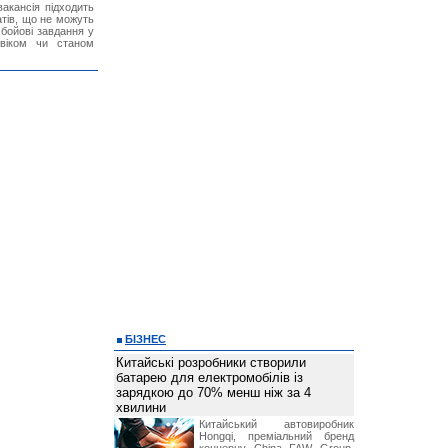
акансія підходить
тів, що не можуть
бойові завдання у
 віком чи станом
БІЗНЕС
Китайські розробники створили
батарею для електромобілів із
зарядкою до 70% менш ніж за 4
хвилини
Китайський автовиробник
Hongqi, преміальний бренд