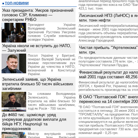
аналогичный период прошлого года пр
ТОП-НОВИНИ
года производство кокса на ОАО "Ба
423,1 тыс. тонн.
Указ президента: Умєров призначений
головою СЗР, Клименко —
Лисичанский НПЗ (ЛиНОС) в ян
секретарем РНБО
млн. тонн нефти
Президент України
Лисичанский нефтеперерабатывающи
Володимир Зеленський
январе - июне 2001 года переработал
призначив Pустема Умєрова
года увеличить объемы переработки д
головою Служби зовнішньої
конференции руководитель компании 
розвідки України.
Александр Городецкий.
Україна ніколи не вступить до НАТО,
Чистая прибыль "Укртелекома"
— Залужний
млн. грн.
Посол України у Британії,
По предварительным данным чистая 
генерал Валерій Залужний не
полугодии составила 276 млн. грн., 
вважає перспективним рух
"Укртелекома" Наталия Прудка.
України до членства в НАТО,
визначений в Конституції
Финансовый результат до нало
України.
май 2001 года составил 48,256 
Зеленський заявив, що Україна
Финансовый результат до налогообл
втратила близько 50 тисяч військових
(ЮГОК, г. Кривой Рог, Украина) за янв
загиблими
рентабельность производства за этот
За словами Володимира
В ОАО "Полтавский ГОК" внеп
Зеленського, Україна
втратила на війні близько 50
перенесено на 14 сентября 200
тисяч військових загиблими,
"В ОАО "Полтавский ГОК" внепланово
тоді як Росія - 700 тисяч.
состояться в пятницу, 20 июня 2001 
До ₴460 тис. щомісяця: уряд
"ПРОМЕТАЛЛу" на предприятии. Полт
из пяти крупнейших в Европе по про
унормував додаткові виплати для
специализируется на добыче железно
бійців НГУ, Нацполіції та
чистая прибыль Полтавского ГОКа со
прикордонників
предприятия составляет 730 млн. грн
номинал акций - 0,25 грн.
Міністр внутрішніх справ
України Іван Вигівський