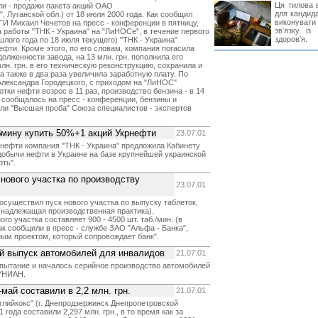
Ця тилова в
ли - продажи пакета акций ОАО
для кандида
 Луганской обл.) от 18 июля 2000 года. Как сообщил
виконувати 
И Михаил Чечетов на пресс - конференции в пятницу,
звʼязку із
 работы "ТНК - Украина" на "ЛиНОСе", в течение первого
здоровʼя.
шлого года по 18 июля текущего) "ТНК - Украина"
нефти. Кроме этого, по его словам, компания погасила
олженности завода, на 13 млн. грн. пополнила его
лн. грн. в его техническую реконструкцию, сохранила и
а также в два раза увеличила заработную плату. По
Александра Городецкого, с приходом на "ЛиНОС"
ки нефти возрос в 11 раз, производство бензина - в 14
ак сообщалось на пресс - конференции, бензины и
ли "Высшая проба" Союза специалистов - экспертов
бмину купить 50%+1 акций Укрнефти
23.07.01
нефти компания "ТНК - Украина" предложила Кабинету
добычи нефти в Украине на базе крупнейшей украинской
ть".
нового участка по производству
23.07.01
осуществил пуск нового участка по выпуску таблеток,
надлежащая производственная практика).
о участка составляет 900 - 4500 шт. таб./мин. (в
ак сообщили в пресс - службе ЗАО "Альфа - Банка",
ым проектом, который сопровождает банк".
ый выпуск автомобилей для инвалидов
21.07.01
спытание и началось серийное производство автомобилей
 УНИАН.
май составили в 2,2 млн. грн.
21.07.01
лийкокс" (г. Днепродзержинск Днепропетровской
 года составили 2,297 млн. грн., в то время как за