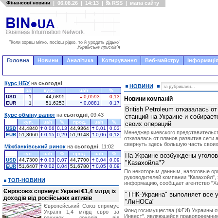
Фінансові новини
|
06.08.26
|
14:13
|
RSS
|
мапа сайту
"Коли зореш мілко, посієш рідко, то й уродить дідько"
Українське прислів'я
Головна
Новини
Аналітика
Котирування
Веб-майстру
Інформація
Курс НБУ
на
сьогодні
НОВИНИ
за
курс
uah
%
USD
1
44,6895
0,0593
0,13
Новини компаній
EUR
1
51,6253
0,0881
0,17
British Petroleum отказалась 
Курс обміну валют
на
сьогодні
, 09:43
станций на Украине и собирае
куп.
uah
%
прод.
uah
%
своих операций
USD
44,4840
0,06
0,13
44,9364
0,01
0,03
Менеджер киевского представительст
EUR
51,3060
0,15
0,29
51,9148
0,06
0,12
отказалась от планов развития сети
свернуть здесь большую часть своих
Міжбанківський ринок
на
сьогодні
, 11:02
куп.
uah
%
прод.
uah
%
На Украине возбуждены уголов
USD
44,7300
0,03
0,07
44,7700
0,04
0,09
"Казахойла"?
EUR
51,6407
0,02
0,04
51,6780
0,05
0,09
По некоторым данным, налоговые ор
руководителей компании "Казахойл",
ТОП-НОВИНИ
информацию, сообщает агентство "Ха
Євросоюз спрямує Україні €1,4 млрд із
"ТНК-Украина" выполняет все 
доходів від російських активів
"ЛиНОСа"
Європейський Союз спрямує
Фонд госимущества (ФГИ) Украины о
Україні 1,4 млрд євро за
Инвест", являющейся правопреемник
рахунок доходів від