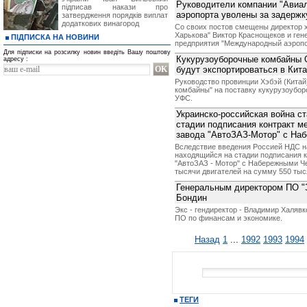
Руководители компании "Авиал
підписав накази про
аэропорта уволены за задержк
затвердження порядків виплат
додаткових винагород
Со своих постов смещены директор 
Харькова" Виктор Краснощеков и ген
ПІДПИСКА НА НОВИНИ
предприятия "Международный аэропо
Для підписки на розсилку новин введіть Вашу поштову
Кукурузоуборочные комбайны 
адресу :
будут экспортироваться в Кит
Руководство провинции Хэбэй (Китай
комбайны" на поставку кукурузоубор
УФС.
Украинско-российская война с
стадии подписания контракт м
завода "АвтоЗАЗ-Мотор" с На
Вследствие введения Россией НДС на
находящийся на стадии подписания к
"АвтоЗАЗ - Мотор" с Набережными Ч
тысячи двигателей на сумму 550 тыс
Генеральным директором ПО "
Бондин
Экс - гендиректор - Владимир Халявк
ПО по финансам и экономике.
Назад
1
...
1992
1993
1994
ТЕГИ