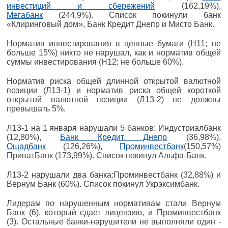
инвестиций и сбережений
(162,19%),
Мегабанк
(244,9%). Список покинули банк
«Клиринговый дом», Банк Кредит Днепр и Мисто Банк.
Норматив инвестирования в ценные бумаги (Н11; не
больше 15%) никто не нарушал, как и норматив общей
суммы инвестирования (Н12; не больше 60%).
Норматив риска общей длинной открытой валютной
позиции (Л13-1) и норматив риска общей короткой
открытой валютной позиции (Л13-2) не должны
превышать 5%.
Л13-1 на 1 января нарушали 5 банков: Индустриалбанк
(12,80%),
Банк Кредит Днепр
(36,98%),
Ощадбанк
(126,26%),
Проминвестбанк
(150,57%)
ПриватБанк (173,99%). Список покинул Альфа-Банк.
Л13-2 нарушали два банка:Проминвестбанк (32,88%) и
Вернум Банк (60%). Список покинул Укрэксимбанк.
Лидерам по нарушенным нормативам стали Вернум
Банк (6), который сдает лицензию, и Проминвестбанк
(3). Остальные банки-нарушители не выполняли один -