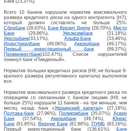
Банк (23,37%).
Всего 10 банков нарушали норматив максимального
размера кредитного риска на одного контрагента (Н7),
который должен составлять не больше 25%:
Сбербанк
(28,63%),
Банк Кредит Днепр
(28,70%),
Мисто
Банк
(29,86%),
Укрэксимбанк
(31,18%),
Укрсоцбанк
(33,17%),
Альфа-Банк
(33,46%),
Индустриалбанк
(49,06%),
Аккордбанк
(49,17%),
Первый инвестиционный банк
(99,37%),
Проминвестбанк
(102,47%). Список нарушителей
покинул банк «Пивденный».
Норматив больших кредитных рисков (Н8; не больше 8-
кратного размера регулятивного капитала) выполняли
все.
Норматив максимального размера кредитного риска по
операциям со связанными с банком лицами (Н9; не
больше 25%) нарушали 11 банков - на три меньше, чем
месяц назад: банк «
Украинский капитал
» (27,18%),
Полтава-банк
(27,96%),
Поликомбанк
(35,07%),
Асвио
Банк
(37,54%),
Аккордбанк
(49,74%),
Юнекс
Банк
(81,85%),
Вернум Банк
(81,98%),
ПУМБ
(83,16%),
Первый инвестиционный банк (136,61%),
Банк