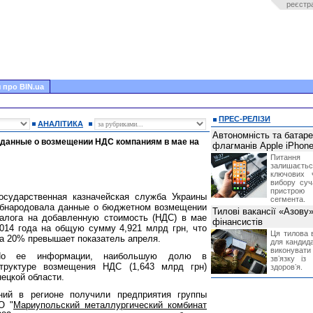
реєстр
 про BIN.ua
ПРЕС-РЕЛІЗИ
АНАЛІТИКА
Автономність та батар
 данные о возмещении НДС компаниям в мае на
флагманів Apple iPhone
Питання
залишає
ключових 
вибору суч
пристрою
осударственная казначейская служба Украины
сегмента.
бнародовала данные о бюджетном возмещении
Тилові вакансії «Азову
алога на добавленную стоимость (НДС) в мае
фінансистів
014 года на общую сумму 4,921 млрд грн, что
Ця тилова в
а 20% превышает показатель апреля.
для кандида
виконувати 
По ее информации, наибольшую долю в
звʼязку із
труктуре возмещения НДС (1,643 млрд грн)
здоровʼя.
ецкой области.
ий в регионе получили предприятия группы
О "
Мариупольский металлургический комбинат