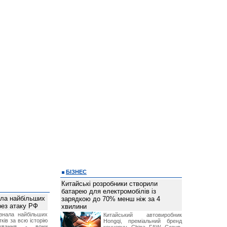
БІЗНЕС
Китайські розробники створили
батарею для електромобілів із
ала найбільших
зарядкою до 70% менш ніж за 4
ерез атаку РФ
хвилини
знала найбільших
Китайський автовиробник
ків за всю історію
Hongqi, преміальний бренд
нування - вони