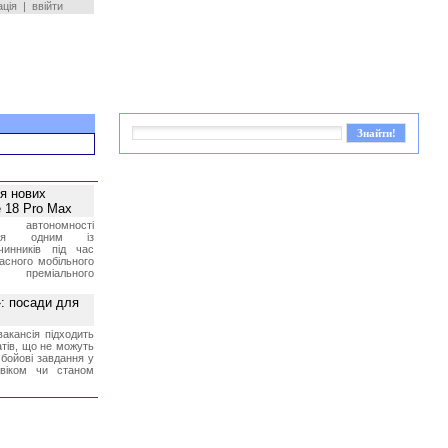
ація
|
ввійти
ея нових
 18 Pro Max
 автономності
ться одним із
чинників під час
асного мобільного
 преміального
»: посади для
акансія підходить
тів, що не можуть
бойові завдання у
 віком чи станом