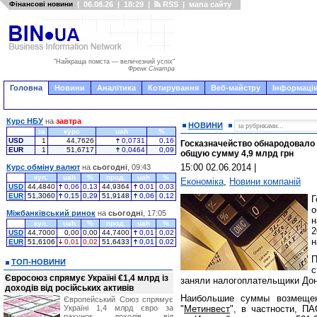
Фінансові новини
|
06.08.26
|
18:29
|
RSS
|
мапа сайту
"Найкраща помста — величезний успіх"
Френк Сінатра
Головна
Новини
Аналітика
Котирування
Веб-майстру
Інформація
Курс НБУ
на
завтра
НОВИНИ
за
курс
uah
%
USD
1
44,7626
0,0731
0,16
Госказначейство обнародовало
EUR
1
51,6717
0,0464
0,09
общую сумму 4,9 млрд грн
15:00 02.06.2014
|
Курс обміну валют
на
сьогодні
, 09:43
куп.
uah
%
прод.
uah
%
Економіка
,
Новини компаній
USD
44,4840
0,06
0,13
44,9364
0,01
0,03
EUR
51,3060
0,15
0,29
51,9148
0,06
0,12
Г
о
Міжбанківський ринок
на
сьогодні
, 17:05
н
куп.
uah
%
прод.
uah
%
2
USD
44,7000
0,00
0,00
44,7400
0,01
0,02
н
EUR
51,6106
0,01
0,02
51,6433
0,01
0,02
ТОП-НОВИНИ
с
Євросоюз спрямує Україні €1,4 млрд із
заняли налогоплательщики Дон
доходів від російських активів
Наибольшие суммы возмещен
Європейський Союз спрямує
Україні 1,4 млрд євро за
"
Метинвест
", в частности, ПА
рахунок доходів від