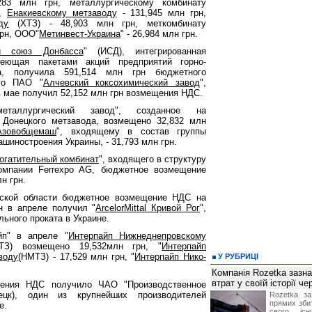
283 млн грн, металлургическому комбинату
н,
Енакиевскому метзаводу
- 131,945 млн грн,
ду
(ХТЗ) - 48,903 млн грн, меткомбинату
грн, ООО"
Метинвест-Украина
" - 26,984 млн грн.
ый союз Донбасса
" (ИСД), интегрированная
деющая пакетами акций предприятий горно-
са, получила 591,514 млн грн бюджетного
го ПАО "
Алчевский коксохимический завод
",
 мае получил 52,152 млн грн возмещения НДС.
таллургический завод", созданное на
 Донецкого метзавода, возмещено 32,832 млн
Азовобщемаш
", входящему в состав группы
шиностроения Украины, - 31,793 млн грн.
богатительный комбинат
", входящего в структуру
омпании Ferrexpo AG, бюджетное возмещение
н грн.
вской области бюджетное возмещение НДС на
н в апреле получил "
ArcelorMittal Кривой Рог
",
ьного проката в Украине.
йп" в апреле "
Интерпайп Нижнеднепровскому
ТЗ) возмещено 19,532млн грн, "
Интерпайп
воду
(НМТЗ) - 17,529 млн грн, "
Интерпайп Нико-
У РУБРИЦІ
Компанія Rozetka зазн
втрат у своїй історії ч
ения НДС получило ЧАО "Производственное
ецк), один из крупнейших производителей
Rozetka за
прямих збит
е.
свого іс