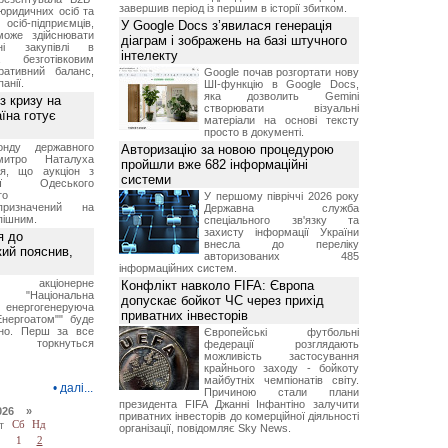
завершив період із першим в історії збитком.
юридичних осіб та
сіб-підприємців,
У Google Docs з’явилася генерація
може здійснювати
діаграм і зображень на базі штучного
вні закупівлі в
інтелекту
безготівковим
ративний баланс,
Google почав розгортати нову
анії.
ШІ-функцію в Google Docs,
яка дозволить Gemini
з кризу на
створювати візуальні
їна готує
матеріали на основі тексту
просто в документі.
нду державного
Авторизацію за новою процедурою
итро Наталуха
пройшли вже 682 інформаційні
ся, що аукціон з
системи
ації Одеського
го
У першому півріччі 2026 року
призначений на
Державна служба
пішним.
спеціального зв'язку та
захисту інформації України
я до
внесла до переліку
кий пояснив,
авторизованих 485
інформаційних систем.
е акціонерне
Конфлікт навколо FIFA: Європа
о "Національна
допускає бойкот ЧС через прихід
нергогенеруюча
приватних інвесторів
Енергоатом"" буде
но. Перш за все
Європейські футбольні
торкнуться
федерації розглядають
можливість застосування
крайнього заходу - бойкоту
майбутніх чемпіонатів світу.
•
далі...
Причиною стали плани
президента FIFA Джанні Інфантіно залучити
026 »
приватних інвесторів до комерційної діяльності
т
Сб
Нд
організації, повідомляє Sky News.
1
2