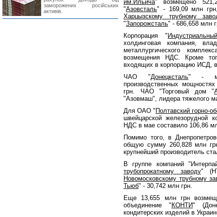
им.Ильича
" возмещено 521,
заморожених російських
"
Азовсталь
" - 169,09 млн гр
активів.
Харцызскому трубному заво
"
Запорожсталь
" - 686,658 млн 
Корпорация "
Индустриальн
холдинговая компания, вла
металлургического комплек
возмещения НДС. Кроме то
входящих в корпорацию ИСД, в
ЧАО "
Донецксталь
" - ме
производственных мощностях
грн. ЧАО "Торговый дом "
"Азовмаш", лидера тяжелого ма
Для ОАО "
Полтавский горно-о
швейцарской железорудной к
НДС в мае составило 106,86 мл
Помимо того, в Днепропетро
общую сумму 260,828 млн гр
крупнейший производитель стал
В группе компаний "Интерпа
трубопрокатному заводу
" (Н
Новомосковскому трубному за
Тьюб
" - 30,742 млн грн.
Еще 13,655 млн грн возмещ
объединение "
КОНТИ
" (Дон
кондитерских изделий в Украин