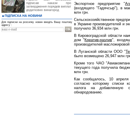
підписав накази про
Экспортное предприятие "
Аг
затвердження порядків виплат
(входящего "Гадячсыр"), в м
додаткових винагород
млн грн.
ПІДПИСКА НА НОВИНИ
Сельскохозяйственное предпри
Для підписки на розсилку новин введіть Вашу поштову
в Украине производителей и э
адресу :
получило 36,934 млн грн.
В Кировоградской области на
дом "
Креатив-разлив
", входя
производителей масложировой п
В Луганской области ООО "
Те
было возмещено 26,947 млн гр
Кроме того ЧАО "Авиакомпани
текущего года получила бюдж
млн грн.
Как сообщалось, 10 апреля
согласно которому списки к
налога на добавленную ст
обнародованию.