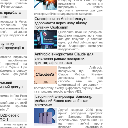
концерну China FAW Group,
ільярдів гривень
представив результати
 РФ по складах.
випробувань нового
прототипу акумулятора для
us придбала
електромобілів із надшвидкою зарядкою.
Коло»
Смартфони на Android можуть
ермаркетів Varus
здорожчати через нову цінову
 оголосила про
політику Qualcomm
ежі магазинів біля
ло". Фінальне
Qualcomm поки не розкрила,
угоди відбулося 4
наскільки подорожчають чіпи,
але для покупців це означає
одне: усі Android-пристрої на
 зупинку
чіпах Snapdragon неминуче
ої продукції в
подорожчають.
Anthropic використала Claude для
errexpo вирішила
виявлення раніше невідомих
и виробництво
криптографічних атак
ної продукції на
ах в Україні. Про
Компанія Anthropic
відомила в середу
повідомила, що її модель
ській фондовій
Claude Mythos Preview
допомогла знайти нові
способи атак на два
власний
криптографічні алгоритми -
тивний двигун
постквантову схему цифрового підпису HAWK
та спрощену версію шифру AES.
компанія Fire Point
Історичний антирекорд Samsung:
ила власний
мобільний бізнес компанії став
вний двигун, який
збитковим
имати крилата
мінго".
Другий квартал 2026 року
приніс рекордний прибуток
 B2B-сервіс
для Samsung Electronics,
а ФОП
забезпечений зростанням цін
на чипи пам'яті, проте
ультимаркетів
підрозділ смартфонів
резентувала B2B-