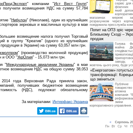
роПродЭкспорт
" компании "
Ист Вест Групп
"
сервіс для 
фізичних о
ае получили возмещения НДС на сумму 57,784
який допо
корпорати
магазинах мережі за 
ятие "
Нибулон
" (Николаев), один из крупнейших
розрахунком через корпо
кспортеров зерновых и масличных культур в мае
повідомила пресслужба комп
Попит на ОПЗ зріс чере
Близькому Сході – Укра
ибольшее возмещение налога получил Торговый
продаж
щий в группу "Креатив" (одного из крупнейших
Голова Фо
родукции в Украине) на сумму 63,057 млн грн.
майна Дм
сподіваєть
хмолпром
" (производство молочной продукции)
приватиз
н и ООО "
УкрОлия
" - 15,073 млн грн.
припортово
заводу, 
я "
Международные авиалинии Украины
" в мае
жовтень цього року, буде ус
етное возмещение НДС на общую сумму 38,053
«Енергоатом» готуєтьс
трансформації: Корець
що зміниться
 2014 года Верховная Рада приняла закон,
Публічн
омпаний, получивших бюджетное возмещение
товариств
оимость (НДС), подлежат обязательному
атомна е
компанія "
реформова
За матеріалами:
Интерфакс-Украина
зміни 
корпоративного управління.
«
Серпень 2
Пн
Вт
Ср
Чт
П