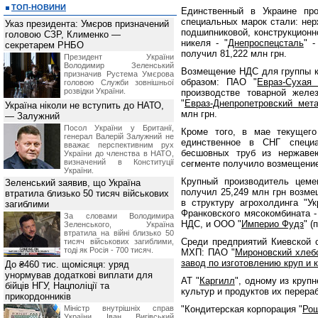
ТОП-НОВИНИ
Единственный в Украине про
специальных марок стали: не
Указ президента: Умєров призначений
подшипниковой, конструкционн
головою СЗР, Клименко —
никеля - "
Днепроспецсталь
" 
секретарем РНБО
получил 81,222 млн грн.
Президент України
Володимир Зеленський
Возмещение НДС для группы 
призначив Pустема Умєрова
образом: ПАО "
Евраз-Сухая
головою Служби зовнішньої
розвідки України.
производстве товарной желе
"
Евраз-Днепропетровский мет
Україна ніколи не вступить до НАТО,
млн грн.
— Залужний
Посол України у Британії,
Кроме того, в мае текущег
генерал Валерій Залужний не
единственное в СНГ специа
вважає перспективним рух
бесшовных труб из нержаве
України до членства в НАТО,
визначений в Конституції
сегменте получило возмещение
України.
Крупный производитель цеме
Зеленський заявив, що Україна
получил 25,249 млн грн возме
втратила близько 50 тисяч військових
в структуру агрохолдинга "У
загиблими
Франковского мясокомбината -
За словами Володимира
НДС, и ООО "
Империо Фудз
" (
Зеленського, Україна
втратила на війні близько 50
Среди предприятий Киевской
тисяч військових загиблими,
тоді як Росія - 700 тисяч.
МХП: ПАО "
Мироновский хлеб
завод по изготовлению круп и 
До ₴460 тис. щомісяця: уряд
унормував додаткові виплати для
АТ "
Каргилл
", одному из круп
бійців НГУ, Нацполіції та
культур и продуктов их перера
прикордонників
Міністр внутрішніх справ
"Кондитерская корпорация "
Ро
України Іван Вигівський