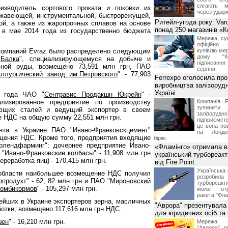
сягають м
изводитель сортового проката и поковки из
через удари
ржавеющей, инструментальной, быстрорежущей,
Ритейл-угода року: Var
ой, а также из жаропрочных сплавов на основе
понад 250 магазинів «
- в мае 2014 года из государственно бюджета
Мережа суп
офіційно
компаний Evraz было распределено следующим
купівлю мер
дому "Ко
 Балка
", специализирующемуся на добыче и
підписання 
зной руды, возмещено 73,591 млн грн, ПАО
серпня.
аллургический завод им.Петровского
" - 77,903
Ferrexpo оголосила про
виробництва залізорудн
Україні
о года ЧАО "
Сентравис Продакшн Юкрейн
" -
лизированное предприятие по производству
Компанія F
зупинит
ющих сталей и ведущий экспортер в своем
залізоруд
 НДС на общую сумму 22,551 млн грн.
підприємств
це вона по
нта в Украине ПАО "Ивано-Франковскцемент"
на Лондон
щения НДС. Кроме того, предприятия входящие
біржі.
крлендфарминг": дочернее предприятие Ивано-
«Фламінго» отримала 
 "
Ивано-Франковские колбасы
" - 11,908 млн грн
український турбореак
переработка яиц) - 170,415 млн грн.
від Fire Point
Українська 
 области наибольшее возмещение НДС получил
розроб
опродукт
" - 62, 82 млн грн и ПАО "
Мироновский
турбореакти
комбикормов
" - 105,297 млн грн.
може отр
ракета "Фла
нейших в Украине экспортеров зерна, масличных
"Аврора" презентувала
ботки, возмещено 117,616 млн грн НДС.
для юридичних осіб т
шен
" - 16,210 млн грн.
Мережа м
"Аврора" п