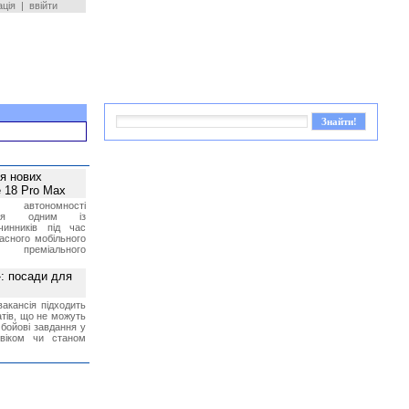
ація
|
ввійти
ея нових
 18 Pro Max
 автономності
ться одним із
чинників під час
асного мобільного
 преміального
»: посади для
акансія підходить
тів, що не можуть
бойові завдання у
 віком чи станом