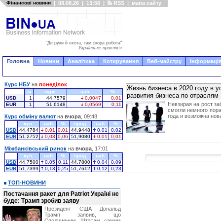
Фінансові новини
|
08.08.26
|
13:56
|
RSS
|
мапа сайту
"Де руки й охота, там скора робота"
Українське прислів'я
Головна
Новини
Аналітика
Котирування
Веб-майстру
Інформація
Курс НБУ
на
понеділок
Жизнь бизнеса в 2020 году в 
за
курс
uah
%
развития бизнеса по отраслям
USD
1
44,7579
0,0047
0,01
Невзирая на рост з
EUR
1
51,6148
0,0569
0,11
смогли немного пора
года и возможна нов
Курс обміну валют
на
вчора
, 09:48
куп.
uah
%
прод.
uah
%
USD
44,4784
0,01
0,01
44,9448
0,01
0,02
EUR
51,2752
0,03
0,06
51,9080
0,01
0,01
Міжбанківський ринок
на
вчора
, 17:01
куп.
uah
%
прод.
uah
%
USD
44,7500
0,05
0,11
44,7800
0,04
0,09
EUR
51,7399
0,13
0,25
51,7612
0,12
0,23
ТОП-НОВИНИ
Постачання ракет для Patriot Україні не
буде: Трамп зробив заяву
Президент США Дональд
Трамп заявив, що
Сполученим Штатам самим