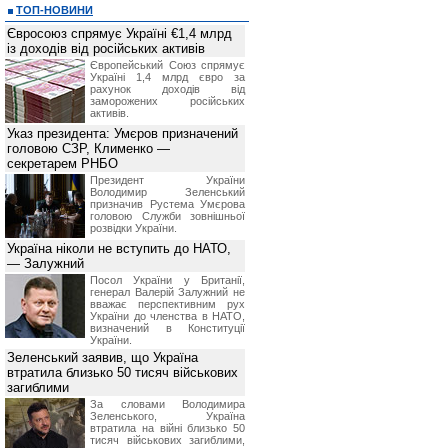
ТОП-НОВИНИ
Євросоюз спрямує Україні €1,4 млрд
із доходів від російських активів
Європейський Союз спрямує
Україні 1,4 млрд євро за
рахунок доходів від
заморожених російських
активів.
Указ президента: Умєров призначений
головою СЗР, Клименко —
секретарем РНБО
Президент України
Володимир Зеленський
призначив Pустема Умєрова
головою Служби зовнішньої
розвідки України.
Україна ніколи не вступить до НАТО,
— Залужний
Посол України у Британії,
генерал Валерій Залужний не
вважає перспективним рух
України до членства в НАТО,
визначений в Конституції
України.
Зеленський заявив, що Україна
втратила близько 50 тисяч військових
загиблими
За словами Володимира
Зеленського, Україна
втратила на війні близько 50
тисяч військових загиблими,