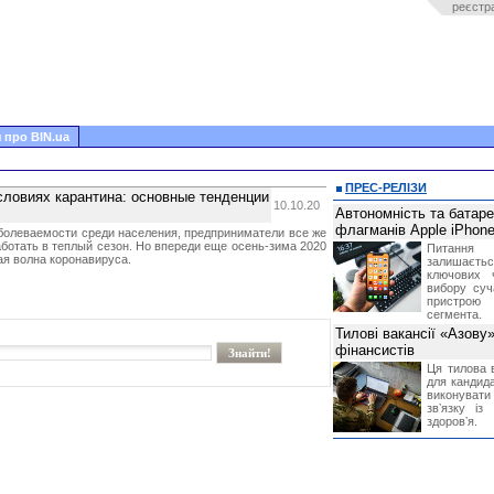
реєстр
 про BIN.ua
ПРЕС-РЕЛІЗИ
условиях карантина: основные тенденции
10.10.20
Автономність та батар
флагманів Apple iPhone
аболеваемости среди населения, предприниматели все же
ботать в теплый сезон. Но впереди еще осень-зима 2020
Питання
ая волна коронавируса.
залишає
ключових 
вибору суч
пристрою
сегмента.
Тилові вакансії «Азову
фінансистів
Ця тилова в
для кандида
виконувати 
звʼязку із
здоровʼя.