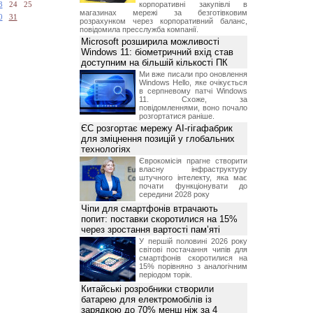
корпоративні закупівлі в
3
24
25
магазинах мережі за безготівковим
0
31
розрахунком через корпоративний баланс,
повідомила пресслужба компанії.
Microsoft розширила можливості
Windows 11: біометричний вхід став
доступним на більшій кількості ПК
Ми вже писали про оновлення
Windows Hello, яке очікується
в серпневому патчі Windows
11. Схоже, за
повідомленнями, воно почало
розгортатися раніше.
ЄС розгортає мережу AI-гігафабрик
для зміцнення позицій у глобальних
технологіях
Єврокомісія прагне створити
власну інфраструктуру
штучного інтелекту, яка має
почати функціонувати до
середини 2028 року
Чіпи для смартфонів втрачають
попит: поставки скоротилися на 15%
через зростання вартості пам’яті
У першій половині 2026 року
світові постачання чипів для
смартфонів скоротилися на
15% порівняно з аналогічним
періодом торік.
Китайські розробники створили
батарею для електромобілів із
зарядкою до 70% менш ніж за 4