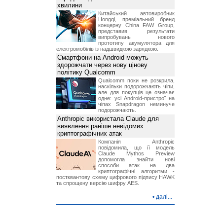
хвилини
Китайський автовиробник
Hongqi, преміальний бренд
концерну China FAW Group,
представив результати
випробувань нового
прототипу акумулятора для
електромобілів із надшвидкою зарядкою.
Смартфони на Android можуть
здорожчати через нову цінову
політику Qualcomm
Qualcomm поки не розкрила,
наскільки подорожчають чіпи,
але для покупців це означає
одне: усі Android-пристрої на
чіпах Snapdragon неминуче
подорожчають.
Anthropic використала Claude для
виявлення раніше невідомих
криптографічних атак
Компанія Anthropic
повідомила, що її модель
Claude Mythos Preview
допомогла знайти нові
способи атак на два
криптографічні алгоритми -
постквантову схему цифрового підпису HAWK
та спрощену версію шифру AES.
•
далі...