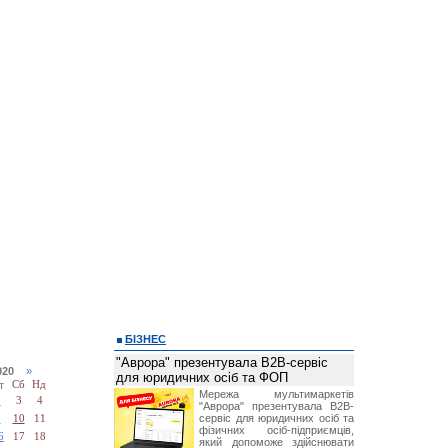
БІЗНЕС
"Аврора" презентувала B2B-сервіс
2020
»
для юридичних осіб та ФОП
т
Сб
Нд
Мережа мультимаркетів
2
3
4
"Аврора" презентувала B2B-
сервіс для юридичних осіб та
9
10
11
фізичних осіб-підприємців,
6
17
18
який допоможе здійснювати