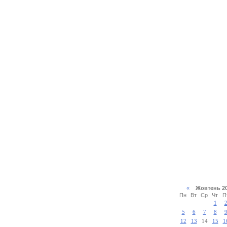
«
Жовтень 
Пн
Вт
Ср
Чт
П
1
5
6
7
8
12
13
14
15
1