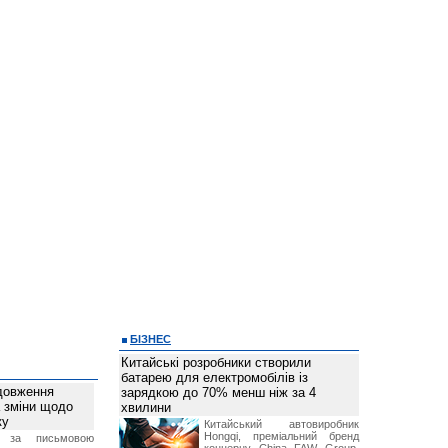
БІЗНЕС
Китайські розробники створили
батарею для електромобілів із
довження
зарядкою до 70% менш ніж за 4
а зміни щодо
хвилини
ку
Китайський автовиробник
Hongqi, преміальний бренд
 за письмовою