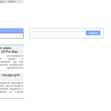
ація
|
ввійти
ея нових
 18 Pro Max
 автономності
ться одним із
чинників під час
асного мобільного
 преміального
»: посади для
акансія підходить
тів, що не можуть
бойові завдання у
 віком чи станом