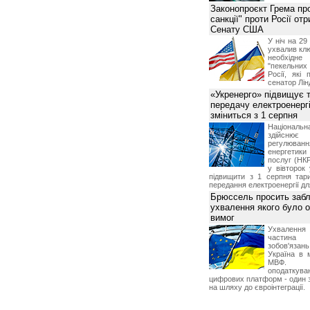
Законопроєкт Грема про
санкції" проти Росії от
Сенату США
У ніч на 2
ухвалив клю
необхідне
"пекельни
Росії, які 
сенатор Лін
«Укренерго» підвищує 
передачу електроенергі
зміниться з 1 серпня
Національ
здійсн
регулюв
енергетик
послуг (НКР
у вівторок
підвищити з 1 серпня тар
передання електроенергії дл
Брюссель просить забл
ухвалення якого було о
вимог
Ухвалення
частина
зобов'язань
Україна в 
МВФ. К
оподаткув
цифрових платформ - один з
на шляху до євроінтеграції.