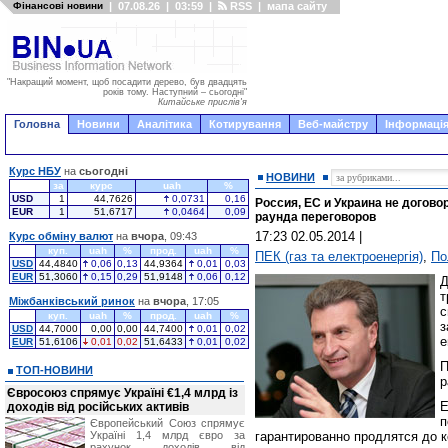
Фінансові новини
|
07.08.26
|
03:59
|
RSS
|
мапа сайту
"Накращий момент, щоб посадити дерево, був двадцять
років тому. Наступний – сьогодні"
Китайське прислів'я
Головна
Новини
Аналітика
Котирування
Веб-майстру
Інформація
Курс НБУ
на
сьогодні
НОВИНИ
за
курс
uah
%
USD
1
44,7626
0,0731
0,16
Россия, ЕС и Украина не догово
EUR
1
51,6717
0,0464
0,09
раунда переговоров
17:23 02.05.2014
|
Курс обміну валют
на
вчора
, 09:43
куп.
uah
%
прод.
uah
%
ПЕК (газ та електроенергія)
,
По
USD
44,4840
0,06
0,13
44,9364
0,01
0,03
EUR
51,3060
0,15
0,29
51,9148
0,06
0,12
Д
т
Міжбанківський ринок
на
вчора
, 17:05
с
куп.
uah
%
прод.
uah
%
з
USD
44,7000
0,00
0,00
44,7400
0,01
0,02
е
EUR
51,6106
0,01
0,02
51,6433
0,01
0,02
П
ТОП-НОВИНИ
р
Євросоюз спрямує Україні €1,4 млрд із
доходів від російських активів
Європейський Союз спрямує
Україні 1,4 млрд євро за
гарантированно продлятся до к
рахунок доходів від