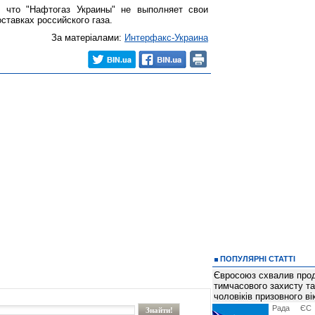
, что "Нафтогаз Украины" не выполняет свои
ставках российского газа.
За матеріалами:
Интерфакс-Украина
ПОПУЛЯРНІ СТАТТІ
Євросоюз схвалив про
тимчасового захисту т
чоловіків призовного ві
Рада ЄС