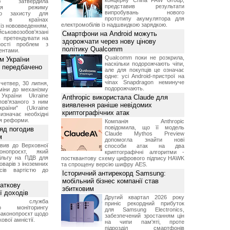
концерну China FAW Group,
ою затвердила
представив результати
ення режиму
випробувань нового
го захисту для
прототипу акумулятора для
ів в країнах
електромобілів із надшвидкою зарядкою.
із нововведенням,
овозобов'язані
Смартфони на Android можуть
ь претендувати на
здорожчати через нову цінову
ності проблем з
політику Qualcomm
ентами.
Qualcomm поки не розкрила,
м України
наскільки подорожчають чіпи,
 передбачено
але для покупців це означає
одне: усі Android-пристрої на
чіпах Snapdragon неминуче
четвер, 30 липня,
подорожчають.
міни до механізму
 України Ukraine
Anthropic використала Claude для
 пов'язаного з ним
виявлення раніше невідомих
раїни" (Ukraine
криптографічних атак
изначає необхідні
я реформи.
Компанія Anthropic
повідомила, що її модель
ряд погодив
Claude Mythos Preview
м
допомогла знайти нові
вив до Верховної
способи атак на два
нопроєкт, який
криптографічні алгоритми -
ільгу на ПДВ для
постквантову схему цифрового підпису HAWK
оварів з іноземних
та спрощену версію шифру AES.
йсів вартістю до
Історичний антирекорд Samsung:
мобільний бізнес компанії став
аткову
збитковим
ї доходів
Другий квартал 2026 року
вна служба
приніс рекордний прибуток
го моніторингу
для Samsung Electronics,
законопроєкт щодо
забезпечений зростанням цін
ової амністії.
на чипи пам'яті, проте
підрозділ смартфонів