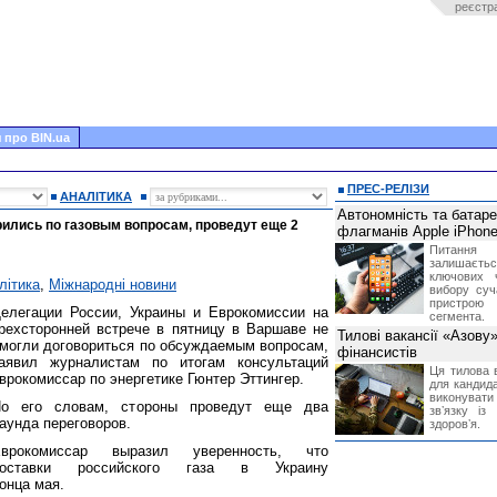
реєстр
 про BIN.ua
ПРЕС-РЕЛІЗИ
АНАЛІТИКА
Автономність та батар
рились по газовым вопросам, проведут еще 2
флагманів Apple iPhone
Питання
залишає
ключових 
літика
,
Міжнародні новини
вибору суч
пристрою
елегации России, Украины и Еврокомиссии на
сегмента.
рехсторонней встрече в пятницу в Варшаве не
Тилові вакансії «Азову
могли договориться по обсуждаемым вопросам,
фінансистів
аявил журналистам по итогам консультаций
Ця тилова в
врокомиссар по энергетике Гюнтер Эттингер.
для кандида
виконувати 
о его словам, стороны проведут еще два
звʼязку із
аунда переговоров.
здоровʼя.
Еврокомиссар выразил уверенность, что
поставки российского газа в Украину
онца мая.