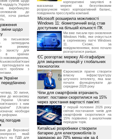
овив сумнів щодо
корпоративні закупівлі в
А нададуть Україні
магазинах мережі за безготівковим
на виробництво
розрахунком через корпоративний баланс,
ехоплювачів до
повідомила пресслужба компанії.
riot, хоча раніше
Microsoft розширила можливості
ть.
Windows 11: біометричний вхід став
довження
доступним на більшій кількості ПК
а зміни щодо
Ми вже писали про оновлення
ку
Windows Hello, яке очікується
 за письмовою
в серпневому патчі Windows
ою затвердила
11. Схоже, за
ення режиму
повідомленнями, воно почало
го захисту для
розгортатися раніше.
ів в країнах
ЄС розгортає мережу AI-гігафабрик
із нововведенням,
для зміцнення позицій у глобальних
овозобов'язані
ь претендувати на
технологіях
ності проблем з
Єврокомісія прагне створити
ентами.
власну інфраструктуру
м України
штучного інтелекту, яка має
 передбачено
почати функціонувати до
середини 2028 року
Чіпи для смартфонів втрачають
четвер, 30 липня,
міни до механізму
попит: поставки скоротилися на 15%
 України Ukraine
через зростання вартості пам’яті
 пов'язаного з ним
У першій половині 2026 року
раїни" (Ukraine
світові постачання чипів для
изначає необхідні
смартфонів скоротилися на
я реформи.
15% порівняно з аналогічним
ряд погодив
періодом торік.
м
Китайські розробники створили
вив до Верховної
батарею для електромобілів із
нопроєкт, який
зарядкою до 70% менш ніж за 4
ільгу на ПДВ для