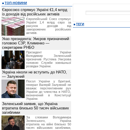
ТОП-НОВИНИ
Євросоюз спрямує Україні €1,4 млрд
із доходів від російських активів
Європейський Союз спрямує
Україні 1,4 млрд євро за
ТЕГИ
рахунок доходів від
заморожених російських
активів.
Указ президента: Умєров призначений
головою СЗР, Клименко —
секретарем РНБО
Президент України
Володимир Зеленський
призначив Pустема Умєрова
головою Служби зовнішньої
розвідки України.
Україна ніколи не вступить до НАТО,
— Залужний
Посол України у Британії,
генерал Валерій Залужний не
вважає перспективним рух
України до членства в НАТО,
визначений в Конституції
України.
Зеленський заявив, що Україна
втратила близько 50 тисяч військових
загиблими
За словами Володимира
Зеленського, Україна
втратила на війні близько 50
тисяч військових загиблими,