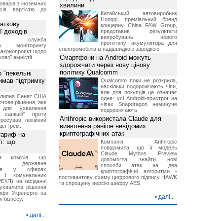
оварів з іноземних
хвилини
йсів вартістю до
Китайський автовиробник
Hongqi, преміальний бренд
аткову
концерну China FAW Group,
ї доходів
представив результати
випробувань нового
вна служба
прототипу акумулятора для
го моніторингу
електромобілів із надшвидкою зарядкою.
законопроєкт щодо
Смартфони на Android можуть
ової амністії.
здорожчати через нову цінову
політику Qualcomm
 "пекельні
римав підтримку
Qualcomm поки не розкрила,
наскільки подорожчають чіпи,
але для покупців це означає
9 липня Сенат США
одне: усі Android-пристрої на
чове рішення, яке
чіпах Snapdragon неминуче
 для ухвалення
подорожчають.
х санкцій" проти
Anthropic використала Claude для
просував покійний
виявлення раніше невідомих
дсі Грем.
криптографічних атак
тариф на
ї: що
Компанія Anthropic
повідомила, що її модель
Claude Mythos Preview
на комісія, що
допомогла знайти нові
ює державне
способи атак на два
ання у сферах
криптографічні алгоритми -
и і комунальних
постквантову схему цифрового підпису HAWK
ЕКП), на засіданні
та спрощену версію шифру AES.
 ухвалила рішення
ифи Укренерго на
•
далі...
я бізнесу.
•
далі...