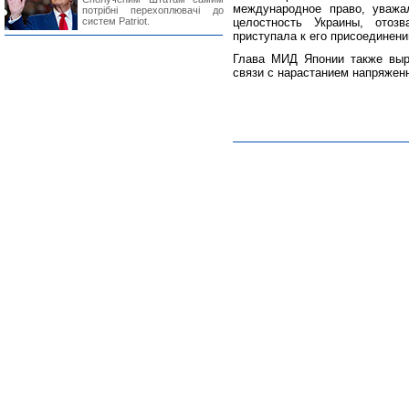
международное право, уважа
потрібні перехоплювачі до
систем Patriot.
целостность Украины, отоз
приступала к его присоединени
Глава МИД Японии также выр
связи с нарастанием напряженн