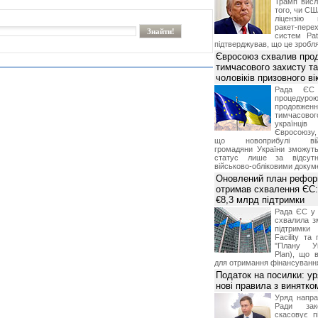
Трамп висл
того, чи СШ
ліцензію 
ракет-пер
систем Pat
підтверджував, що це зробля
Євросоюз схвалив про
тимчасового захисту т
чоловіків призовного ві
Рада ЄС
процедур
продовж
тимчасово
українц
Євросоюзу, 
що новоприбулі військ
громадяни України зможут
статус лише за відсут
військово-обліковими докум
Оновлений план рефор
отримав схвалення ЄС:
€8,3 млрд підтримки
Рада ЄС у 
схвалила з
підтримки
Facility та
"Плану Ук
Plan), що в
для отримання фінансуванн
Податок на посилки: у
нові правила з винятко
Уряд напра
Ради зако
скасовує п