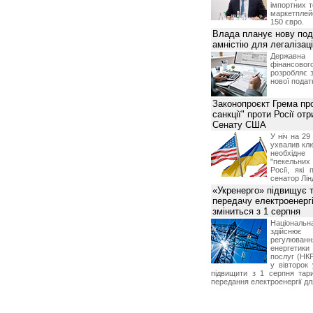
імпортних т
маркетпле
150 євро.
Влада планує нову под
амністію для легалізаці
Держа
фінансово
розробляє 
нової податк
Законопроєкт Грема про
санкції" проти Росії от
Сенату США
У ніч на 2
ухвалив клю
необхідне
"пекельни
Росії, які 
сенатор Лін
«Укренерго» підвищує 
передачу електроенергі
зміниться з 1 серпня
Національ
здійсн
регулюв
енергетик
послуг (НКР
у вівторок
підвищити з 1 серпня тар
передання електроенергії дл