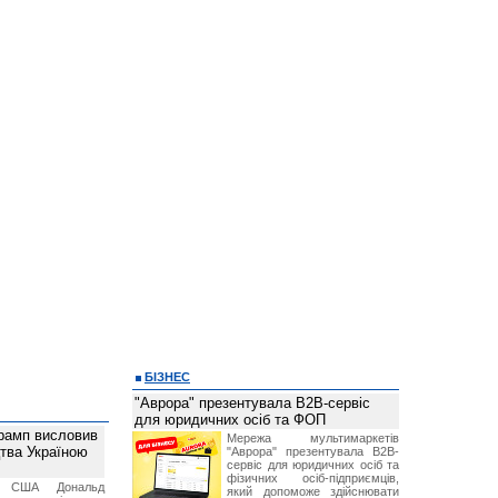
БІЗНЕС
"Аврора" презентувала B2B-сервіс
для юридичних осіб та ФОП
рамп висловив
Мережа мультимаркетів
тва Україною
"Аврора" презентувала B2B-
сервіс для юридичних осіб та
фізичних осіб-підприємців,
т США Дональд
який допоможе здійснювати