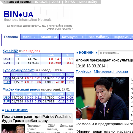
Фінансові новини
|
07.08.26
|
20:51
|
RSS
|
мапа сайту
"Де господар добре робить, там і поле буйно родить"
Українське прислів'я
Головна
Новини
Аналітика
Котирування
Веб-майстру
Інформація
Курс НБУ
на
понеділок
НОВИНИ
за
курс
uah
%
USD
1
44,7579
0,0047
0,01
Япония прекращает консультаци
EUR
1
51,6148
0,0569
0,11
10:18 18.03.2014
|
Курс обміну валют
на
сьогодні
, 09:48
Політика
,
Міжнародні новини
куп.
uah
%
прод.
uah
%
USD
44,4784
0,01
0,01
44,9448
0,01
0,02
EUR
51,2752
0,03
0,06
51,9080
0,01
0,01
с
н
Міжбанківський ринок
на
сьогодні
, 17:01
о
куп.
uah
%
прод.
uah
%
о
USD
44,7500
0,05
0,11
44,7800
0,04
0,09
EUR
51,7399
0,13
0,25
51,7612
0,12
0,23
к
ТОП-НОВИНИ
з
з
Постачання ракет для Patriot Україні не
с
буде: Трамп зробив заяву
космоса и о предотвращении о
Президент США Дональд
Трамп заявив, що
"Япония решительно настаив
Сполученим Штатам самим