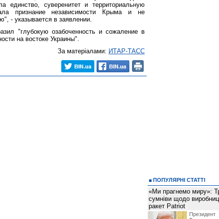
ла единство, суверенитет и территориальную
вала признание независимости Крыма и не
ю", - указывается в заявлении.
азил "глубокую озабоченность и сожаление в
ости на востоке Украины".
За матеріалами:
ИТАР-ТАСС
ПОПУЛЯРНІ СТАТТІ
«Ми прагнемо миру»: Т
сумніви щодо виробниц
ракет Patriot
Президен