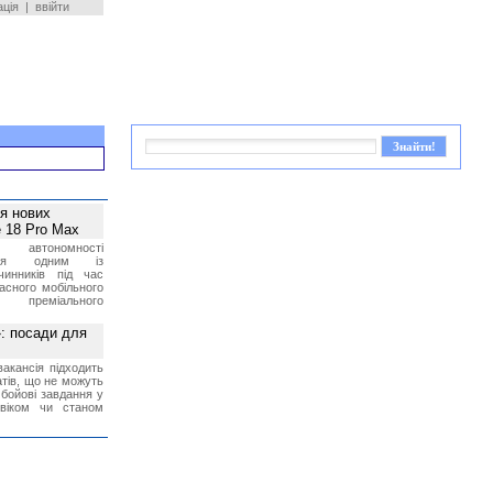
ація
|
ввійти
ея нових
 18 Pro Max
 автономності
ться одним із
чинників під час
асного мобільного
 преміального
»: посади для
акансія підходить
тів, що не можуть
бойові завдання у
 віком чи станом