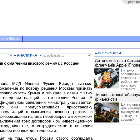
реєстр
 про BIN.ua
ПРЕС-РЕЛІЗИ
АНАЛІТИКА
Автономність та батар
и о смягчении визового режима с Россией
флагманів Apple iPhone
Питання
залишає
ключових 
вибору суч
Глава МИД Японии Фумио Кисида выразил
пристрою
ожаление по поводу решения Москвы признать
сегмента.
езависимость Крыма и объявил в связи с этим
Тилові вакансії «Азову
 введении санкций в отношении России. В
фінансистів
фициальном заявлении министра указывается,
Ця тилова в
что они предусматривают приостановку
для кандида
онсультаций о смягчении визового режима и
виконувати 
звʼязку із
амораживание начала переговоров о возможном
здоровʼя.
аключении трех договоров - об инвестиционном
отрудничестве, о сотрудничестве в освоении
пасной военной деятельности.
ает на том, чтобы Россия строго соблюдала