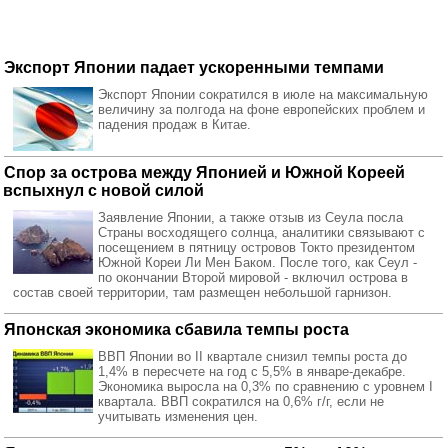
Экспорт Японии падает ускоренными темпами
Экспорт Японии сократился в июле на максимальную
величину за полгода на фоне европейских проблем и
падения продаж в Китае.
Спор за острова между Японией и Южной Кореей
вспыхнул с новой силой
Заявление Японии, а также отзыв из Сеула посла
Страны восходящего солнца, аналитики связывают с
посещением в пятницу островов Токто президентом
Южной Кореи Ли Мен Баком. После того, как Сеул -
по окончании Второй мировой - включил острова в
состав своей территории, там размещен небольшой гарнизон.
Японская экономика сбавила темпы роста
ВВП Японии во II квартале снизил темпы роста до
1,4% в пересчете на год с 5,5% в январе-декабре.
Экономика выросла на 0,3% по сравнению с уровнем I
квартала. ВВП сократился на 0,6% г/г, если не
учитывать изменения цен.