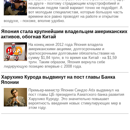
на друге - поэтому страдающим клаустрофобией и
пожилым людям такой вариант точно не подойдет. А
вот молодым специалистам, которые большую часть
времени все равно проводят на работе и открытом
воздухе, - похоже, вполне удобно.
Япония стала крупнейшим владельцем американских
активов, обогнав Китай
На конец июня 2012 года Япония владела
американскими акциями, долгосрочными и
краткосрочными долговыми обязательствами на
сумму $1,84 трлн, в то время как Китай - на $1,59
трлн. Таким образом, Япония вернула себе
лидирующую позицию впервые с 2008 года.
Харухико Курода выдвинут на пост главы Банка
Японии
Премьер-министр Японии Синдзо Абэ выдвинул на
пост главы ЦБ президента Азиатского банка развития
Харухико Куроду. Это значительно повышает
вероятность введения новых стимулирующих мер в
этом году.