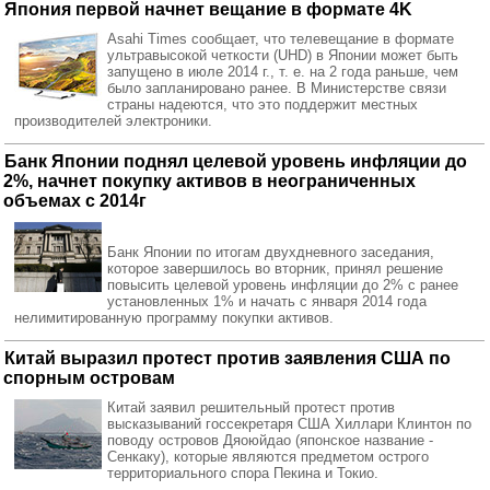
Япония первой начнет вещание в формате 4K
Asahi Times сообщает, что телевещание в формате
ультравысокой четкости (UHD) в Японии может быть
запущено в июле 2014 г., т. е. на 2 года раньше, чем
было запланировано ранее. В Министерстве связи
страны надеются, что это поддержит местных
производителей электроники.
Банк Японии поднял целевой уровень инфляции до
2%, начнет покупку активов в неограниченных
объемах с 2014г
Банк Японии по итогам двухдневного заседания,
которое завершилось во вторник, принял решение
повысить целевой уровень инфляции до 2% с ранее
установленных 1% и начать с января 2014 года
нелимитированную программу покупки активов.
Китай выразил протест против заявления США по
спорным островам
Китай заявил решительный протест против
высказываний госсекретаря США Хиллари Клинтон по
поводу островов Дяоюйдао (японское название -
Сенкаку), которые являются предметом острого
территориального спора Пекина и Токио.