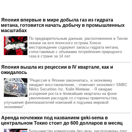
Япония впервые в мире добыла газ из гидрата
метана, готовится начать добычу в промышленных
масштабах
По предварительным данным, расположенное в Тихом
океане на юге японского острова Хонсю
месторождение содержит запасы гидрата метана,
сопоставимые с объемами потребления природного
газа в стране за 14 лет.
Япония вышла из рецессии в IV квартале, как и
ожидалось
"Рецессия в Японии закончилась, и экономику
ожидает восстановление, - отмечает экономист SMBC
Nikko Securities Inc. Койя Миямае. - Я ожидаю
ускорения роста в ближайшие кварталы на фоне
увеличения расходов со стороны правительства,
улучшения финпоказателей компаний и подъема мировой
экономики".
Аренда ночлежки под названием geki-sema в
центральном Токио стоит до 600 долларов в месяц
Большинство комнатушек без окон, расположены друг