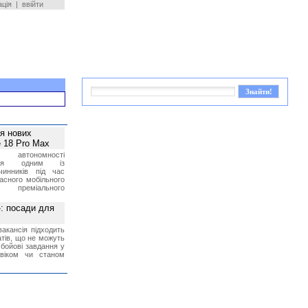
ація
|
ввійти
ея нових
 18 Pro Max
 автономності
ться одним із
чинників під час
асного мобільного
 преміального
»: посади для
акансія підходить
тів, що не можуть
бойові завдання у
 віком чи станом