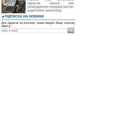
підписав накази про
затвердження порядків виплат
додаткових винагород
ПІДПИСКА НА НОВИНИ
Для підписки на розсилку новин введіть Вашу поштову
адресу :