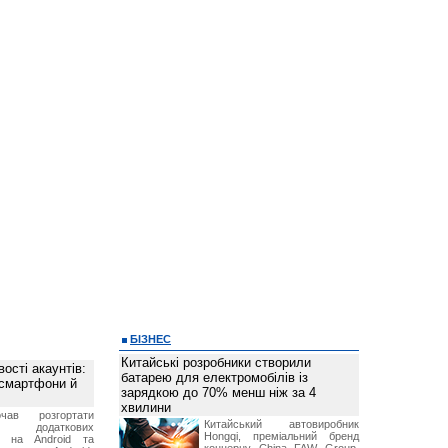
БІЗНЕС
Китайські розробники створили
ості акаунтів:
батарею для електромобілів із
 смартфони й
зарядкою до 70% менш ніж за 4
хвилини
чав розгортати
Китайський автовиробник
ку додаткових
Hongqi, преміальний бренд
в на Android та