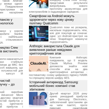
концерну China FAW Group,
 також Android-
представив результати
 у межах одного
випробувань нового
 Повідомлення
прототипу акумулятора для
пристроями та
електромобілів із надшвидкою зарядкою.
ми наскрізним
Смартфони на Android можуть
пансію у
здорожчати через нову цінову
хнологією
політику Qualcomm
Qualcomm поки не розкрила,
наскільки подорожчають чіпи,
анує у короткі
але для покупців це означає
робити Starlink
одне: усі Android-пристрої на
 найбільших
чіпах Snapdragon неминуче
в стільникового
подорожчають.
ША.
Anthropic використала Claude для
ництво Crew
виявлення раніше невідомих
ів вистачить
криптографічних атак
Компанія Anthropic
ренти намагаються
повідомила, що її модель
аз стабільно
Claude Mythos Preview
екіпаж до МКС без
допомогла знайти нові
aceX вирішила, що
способи атак на два
 потужностей для
криптографічні алгоритми -
них капсул їй
постквантову схему цифрового підпису HAWK
та спрощену версію шифру AES.
 чистий
Історичний антирекорд Samsung:
ручку – до
мобільний бізнес компанії став
збитковим
ський виробник
Другий квартал 2026 року
 Advanced Micro
приніс рекордний прибуток
другому кварталі
для Samsung Electronics,
истий прибуток у
забезпечений зростанням цін
а, одночасно
на чипи пам'яті, проте
ний прибуток і
підрозділ смартфонів