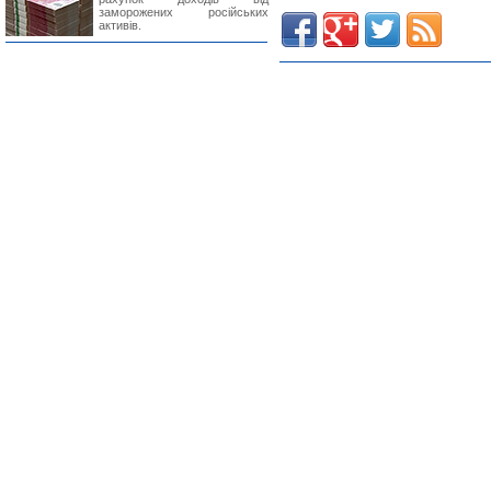
заморожених російських
активів.