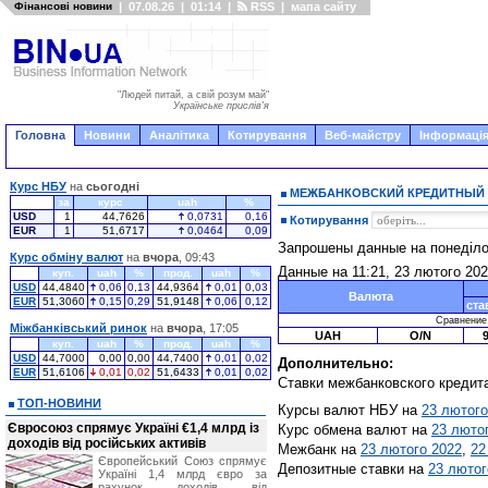
Фінансові новини
|
07.08.26
|
01:14
|
RSS
|
мапа сайту
"Людей питай, а свій розум май"
Українське прислів'я
Головна
Новини
Аналітика
Котирування
Веб-майстру
Інформація
Курс НБУ
на
сьогодні
МЕЖБАНКОВСКИЙ КРЕДИТНЫЙ
за
курс
uah
%
USD
1
44,7626
0,0731
0,16
Котирування
EUR
1
51,6717
0,0464
0,09
Запрошены данные на понеділ
Курс обміну валют
на
вчора
, 09:43
Данные на 11:21, 23 лютого 20
куп.
uah
%
прод.
uah
%
USD
44,4840
0,06
0,13
44,9364
0,01
0,03
Валюта
EUR
51,3060
0,15
0,29
51,9148
0,06
0,12
ста
Сравнение с
Міжбанківський ринок
на
вчора
, 17:05
UAH
O/N
куп.
uah
%
прод.
uah
%
USD
44,7000
0,00
0,00
44,7400
0,01
0,02
Дополнительно:
EUR
51,6106
0,01
0,02
51,6433
0,01
0,02
Ставки межбанковского кредит
ТОП-НОВИНИ
Курсы валют НБУ на
23 лютого
Євросоюз спрямує Україні €1,4 млрд із
Курс обмена валют на
23 люто
доходів від російських активів
Межбанк на
23 лютого 2022
,
22
Європейський Союз спрямує
Депозитные ставки на
23 лютог
Україні 1,4 млрд євро за
рахунок доходів від