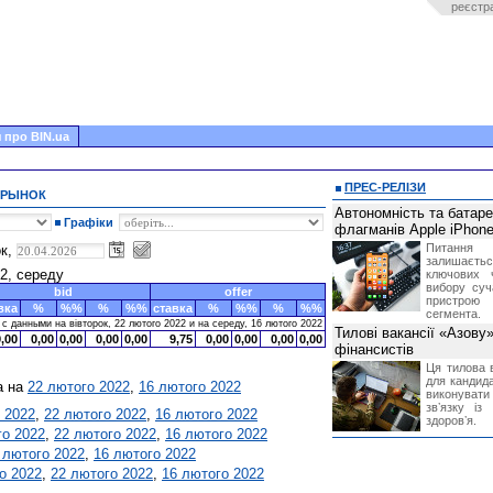
реєстр
 про BIN.ua
ПРЕС-РЕЛІЗИ
 РЫНОК
Автономність та батар
Графіки
флагманів Apple iPhone
Питання
ок,
залишає
22, середу
ключових 
вибору суч
bid
offer
пристрою
вка
%
%%
%
%%
ставка
%
%%
%
%%
сегмента.
 данными на вівторок, 22 лютого 2022 и на середу, 16 лютого 2022
Тилові вакансії «Азову
9,00
0,00
0,00
0,00
0,00
9,75
0,00
0,00
0,00
0,00
фінансистів
Ця тилова в
для кандида
а на
22 лютого 2022
,
16 лютого 2022
виконувати 
звʼязку із
 2022
,
22 лютого 2022
,
16 лютого 2022
здоровʼя.
го 2022
,
22 лютого 2022
,
16 лютого 2022
 лютого 2022
,
16 лютого 2022
о 2022
,
22 лютого 2022
,
16 лютого 2022