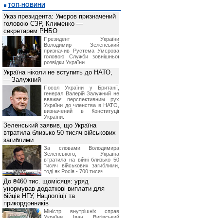
ТОП-НОВИНИ
Указ президента: Умєров призначений
головою СЗР, Клименко —
секретарем РНБО
Президент України
Володимир Зеленський
призначив Pустема Умєрова
головою Служби зовнішньої
розвідки України.
Україна ніколи не вступить до НАТО,
— Залужний
Посол України у Британії,
генерал Валерій Залужний не
вважає перспективним рух
України до членства в НАТО,
визначений в Конституції
України.
Зеленський заявив, що Україна
втратила близько 50 тисяч військових
загиблими
За словами Володимира
Зеленського, Україна
втратила на війні близько 50
тисяч військових загиблими,
тоді як Росія - 700 тисяч.
До ₴460 тис. щомісяця: уряд
унормував додаткові виплати для
бійців НГУ, Нацполіції та
прикордонників
Міністр внутрішніх справ
України Іван Вигівський