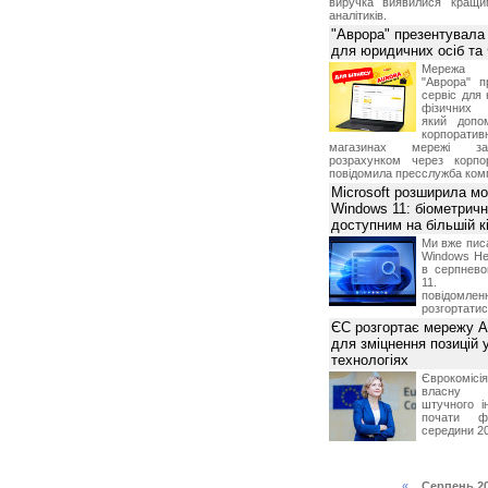
виручка виявилися кращи
аналітиків.
"Аврора" презентувала
для юридичних осіб т
Мережа м
"Аврора" п
сервіс для 
фізичних о
який допо
корпорати
магазинах мережі за 
розрахунком через корпо
повідомила пресслужба комп
Microsoft розширила м
Windows 11: біометричн
доступним на більшій к
Ми вже пис
Windows Hel
в серпнево
11. С
повідомлен
розгортатис
ЄС розгортає мережу A
для зміцнення позицій 
технологіях
Єврокомісі
власну і
штучного і
почати фу
середини 2
«
Серпень 2