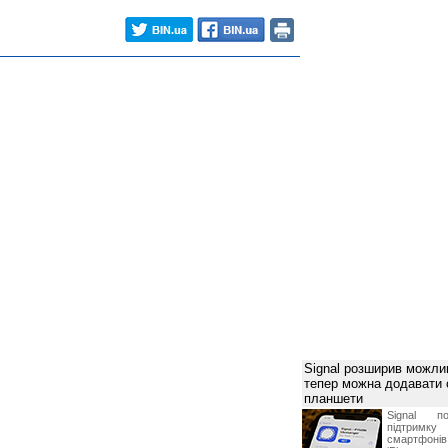
Signal розширив можлив
тепер можна додавати
планшети
Signal по
підтрим
смартфоні