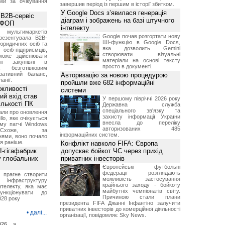
ми за очікування
завершив період із першим в історії збитком.
У Google Docs з’явилася генерація
 B2B-сервіс
діаграм і зображень на базі штучного
а ФОП
інтелекту
ультимаркетів
Google почав розгортати нову
резентувала B2B-
ШІ-функцію в Google Docs,
юридичних осіб та
яка дозволить Gemini
сіб-підприємців,
створювати візуальні
може здійснювати
матеріали на основі тексту
вні закупівлі в
просто в документі.
безготівковим
ративний баланс,
Авторизацію за новою процедурою
анії.
пройшли вже 682 інформаційні
ожливості
системи
ий вхід став
У першому півріччі 2026 року
ількості ПК
Державна служба
спеціального зв'язку та
али про оновлення
захисту інформації України
lo, яке очікується
внесла до переліку
му патчі Windows
авторизованих 485
хоже, за
інформаційних систем.
нями, воно почало
я раніше.
Конфлікт навколо FIFA: Європа
I-гігафабрик
допускає бойкот ЧС через прихід
у глобальних
приватних інвесторів
Європейські футбольні
федерації розглядають
я прагне створити
можливість застосування
нфраструктуру
крайнього заходу - бойкоту
нтелекту, яка має
майбутніх чемпіонатів світу.
нкціонувати до
Причиною стали плани
028 року
президента FIFA Джанні Інфантіно залучити
приватних інвесторів до комерційної діяльності
•
далі...
організації, повідомляє Sky News.
026 »