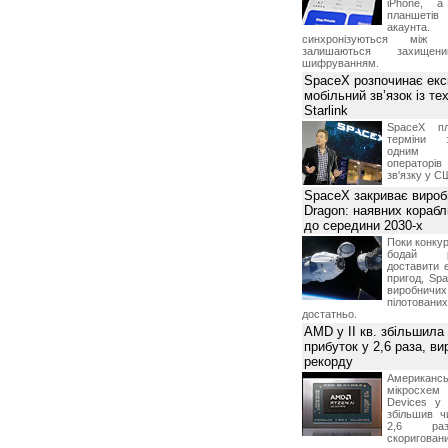
iPhone, а
планшетів
акаунта.
синхронізуються між 
залишаються захищени
шифруванням.
SpaceX розпочинає екс
мобільний зв’язок із те
Starlink
SpaceX пл
терміни з
одним з
операторі
зв'язку у С
SpaceX закриває вироб
Dragon: наявних корабл
до середини 2030-х
Поки конку
бодай р
доставити 
пригод, Sp
виробничих
пілотова
достатньо.
AMD у II кв. збільшила
прибуток у 2,6 раза, ви
рекорду
Американ
мікросхем
Devices у 
збільшив ч
2,6 раз
скоригова