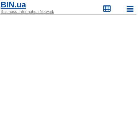
BIN.ua
Business Information Network