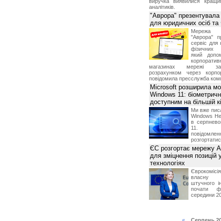
виручка виявилися кращи
аналітиків.
"Аврора" презентувала
для юридичних осіб т
Мережа м
"Аврора" п
сервіс для 
фізичних о
який допо
корпорати
магазинах мережі за 
розрахунком через корпо
повідомила пресслужба комп
Microsoft розширила м
Windows 11: біометричн
доступним на більшій к
Ми вже пис
Windows Hel
в серпнево
11. С
повідомлен
розгортатис
ЄС розгортає мережу A
для зміцнення позицій 
технологіях
Єврокомісі
власну і
штучного і
почати фу
середини 2
«
Серпень 2