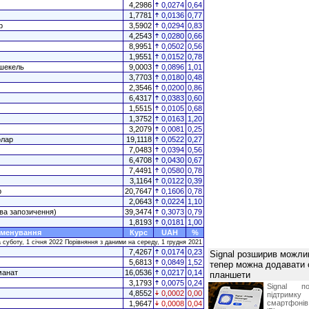
4,2986
0,0274
0,64
1,7781
0,0136
0,77
р
3,5902
0,0294
0,83
4,2543
0,0280
0,66
8,9951
0,0502
0,56
1,9551
0,0152
0,78
 шекель
9,0003
0,0896
1,01
3,7703
0,0180
0,48
2,3546
0,0200
0,86
6,4317
0,0383
0,60
1,5515
0,0105
0,68
1,3752
0,0163
1,20
3,2079
0,0081
0,25
олар
19,1118
0,0522
0,27
7,0483
0,0394
0,56
6,4708
0,0430
0,67
7,4491
0,0580
0,78
3,1164
0,0122
0,39
р
20,7647
0,1606
0,78
2,0643
0,0224
1,10
ва запозичення)
39,3474
0,3073
0,79
1,8193
0,0181
1,00
менування
Курс
UAH
%
 суботу, 1 січня 2022 Порівняння з даними на середу, 1 грудня 2021
7,4267
0,0174
0,23
Signal розширив можлив
5,6813
0,0849
1,52
тепер можна додавати
манат
16,0536
0,0217
0,14
планшети
3,1793
0,0075
0,24
Signal по
4,8552
0,0002
0,00
підтрим
смартфоні
1,9647
0,0008
0,04