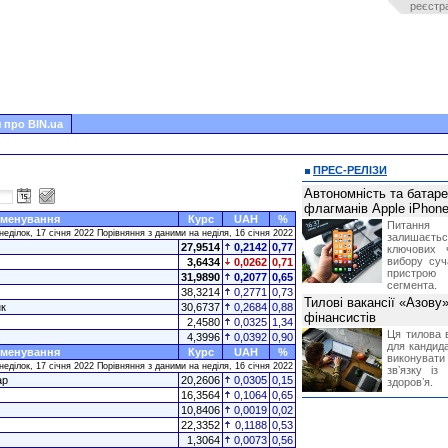
реєстр
 про BIN.ua
ПРЕС-РЕЛІЗИ
Автономність та батар
флагманів Apple iPhone
менування
Курс
UAH
%
Питання
неділок, 17 січня 2022 Порівняння з даними на неділя, 16 січня 2022
залишає
27,9514
0,2142
0,77
ключових 
вибору суч
3,6434
0,0262
0,71
пристрою
31,9890
0,2077
0,65
сегмента.
38,3214
0,2771
0,73
Тилові вакансії «Азову
к
30,6737
0,2684
0,88
фінансистів
2,4580
0,0325
1,34
Ця тилова в
4,3996
0,0392
0,90
для кандида
менування
Курс
UAH
%
виконувати 
неділок, 17 січня 2022 Порівняння з даними на неділя, 16 січня 2022
звʼязку із
ар
20,2606
0,0305
0,15
здоровʼя.
16,3564
0,1064
0,65
10,8406
0,0019
0,02
22,3352
0,1188
0,53
1,3064
0,0073
0,56