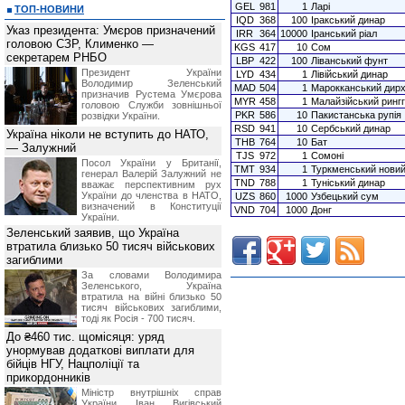
GEL
981
1
Ларі
ТОП-НОВИНИ
IQD
368
100
Іракський динар
Указ президента: Умєров призначений
IRR
364
10000
Іранський ріал
головою СЗР, Клименко —
KGS
417
10
Сом
секретарем РНБО
LBP
422
100
Ліванський фунт
Президент України
LYD
434
1
Лівійський динар
Володимир Зеленський
MAD
504
1
Марокканський дир
призначив Pустема Умєрова
MYR
458
1
Малайзійський рингг
головою Служби зовнішньої
PKR
586
10
Пакистанська рупія
розвідки України.
RSD
941
10
Сербський динар
Україна ніколи не вступить до НАТО,
THB
764
10
Бат
— Залужний
TJS
972
1
Сомоні
Посол України у Британії,
TMT
934
1
Туркменський нови
генерал Валерій Залужний не
TND
788
1
Туніський динар
вважає перспективним рух
України до членства в НАТО,
UZS
860
1000
Узбецький сум
визначений в Конституції
VND
704
1000
Донг
України.
Зеленський заявив, що Україна
втратила близько 50 тисяч військових
загиблими
За словами Володимира
Зеленського, Україна
втратила на війні близько 50
тисяч військових загиблими,
тоді як Росія - 700 тисяч.
До ₴460 тис. щомісяця: уряд
унормував додаткові виплати для
бійців НГУ, Нацполіції та
прикордонників
Міністр внутрішніх справ
України Іван Вигівський