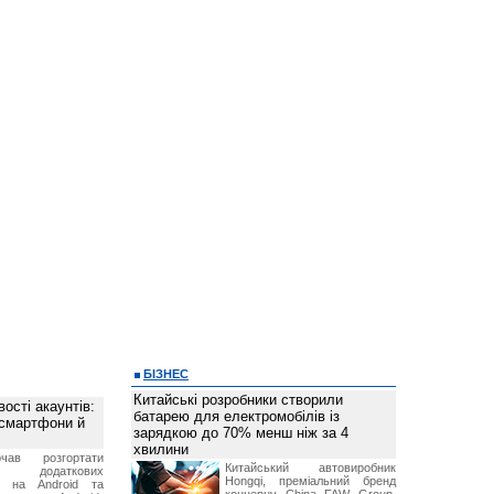
БІЗНЕС
Китайські розробники створили
ості акаунтів:
батарею для електромобілів із
 смартфони й
зарядкою до 70% менш ніж за 4
хвилини
чав розгортати
Китайський автовиробник
ку додаткових
Hongqi, преміальний бренд
в на Android та