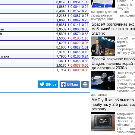
iPhone, а
8,8176
0,0951
1,09
планшетів
1,8684
0,0044
0,24
акаунта.
6,4948
0,0152
0,23
синхронізуються між 
залишаються захищени
3,2183
0,0087
0,27
шифруванням.
1,8095
0,0042
0,23
SpaceX розпочинає екс
5,9351
0,0141
0,24
мобільний зв’язок із те
хам
2,9509
0,0008
0,03
Starlink
іт
6,5307
0,0570
0,88
1,5360
0,0180
1,16
SpaceX пл
терміни з
2,6297
0,0022
0,08
одним з
8,1605
0,0817
1,01
операторі
2,4140
0,0045
0,19
зв'язку у С
й манат
7,7938
0,0183
0,24
SpaceX закриває вироб
9,4611
0,0343
0,36
Dragon: наявних корабл
2,5170
0,0077
0,30
до середини 2030-х
1,1964
0,0009
0,08
Поки конку
бодай р
доставити 
пригод, Sp
виробничих
пілотова
достатньо.
AMD у II кв. збільшила
прибуток у 2,6 раза, ви
рекорду
Американ
мікросхем
Devices у 
збільшив ч
2,6 раз
скоригова