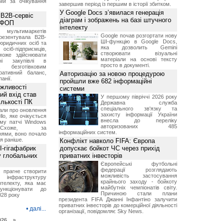
ми за очікування
завершив період із першим в історії збитком.
У Google Docs з’явилася генерація
 B2B-сервіс
діаграм і зображень на базі штучного
а ФОП
інтелекту
ультимаркетів
Google почав розгортати нову
резентувала B2B-
ШІ-функцію в Google Docs,
юридичних осіб та
яка дозволить Gemini
сіб-підприємців,
створювати візуальні
може здійснювати
матеріали на основі тексту
вні закупівлі в
просто в документі.
безготівковим
ративний баланс,
Авторизацію за новою процедурою
анії.
пройшли вже 682 інформаційні
ожливості
системи
ий вхід став
У першому півріччі 2026 року
ількості ПК
Державна служба
спеціального зв'язку та
али про оновлення
захисту інформації України
lo, яке очікується
внесла до переліку
му патчі Windows
авторизованих 485
хоже, за
інформаційних систем.
нями, воно почало
я раніше.
Конфлікт навколо FIFA: Європа
I-гігафабрик
допускає бойкот ЧС через прихід
у глобальних
приватних інвесторів
Європейські футбольні
федерації розглядають
я прагне створити
можливість застосування
нфраструктуру
крайнього заходу - бойкоту
нтелекту, яка має
майбутніх чемпіонатів світу.
нкціонувати до
Причиною стали плани
028 року
президента FIFA Джанні Інфантіно залучити
приватних інвесторів до комерційної діяльності
•
далі...
організації, повідомляє Sky News.
026 »