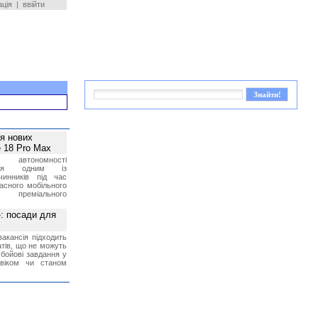
ація
|
ввійти
ея нових
 18 Pro Max
 автономності
ться одним із
чинників під час
асного мобільного
 преміального
»: посади для
акансія підходить
тів, що не можуть
бойові завдання у
 віком чи станом