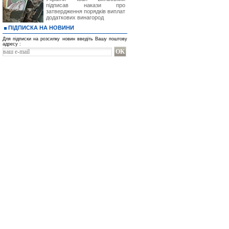
підписав накази про
затвердження порядків виплат
додаткових винагород
ПІДПИСКА НА НОВИНИ
Для підписки на розсилку новин введіть Вашу поштову
адресу :