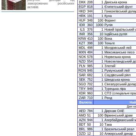
DKK
208
1
Данська крона
заморожених російських
EGP
818
1
Єгипетський фунт
активів.
HKD
344
1
Гонконгівський дола
HRK
191
1
Куна
HUF
348
100
Форинт
IDR
360
1000
Рупія
ILS
376
1
Новий ізраїльський
INR
356
10
Індійська рупія
KRW
410
100
Вона
KZT
398
100
Теньге
MDL
498
1
Молдовський лей
MXN
484
1
Мексиканське песо
NOK
578
1
Норвезька крона
NZD
554
1
Новозеландський д
PLN
985
1
Злотий
RON
946
1
Румунський лей
SAR
682
1
Саудівський ріял
SEK
752
1
Шведська крона
SGD
702
1
Сінгапурський дола
TRY
949
1
Турецька ліра
XDR
960
1
СПЗ (спеціальні пра
ZAR
710
1
Ренд
Валюта
Най
Дані на
AED
784
1
Дирхам ОАЕ
AMD
51
100
Вірменський драм
AZN
944
1
Азербайджанський 
BDT
50
10
Така
BRL
986
1
Бразильський реал
DZD
12
10
Алжирський динар