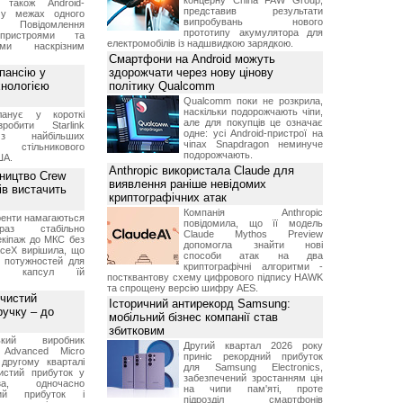
концерну China FAW Group,
 також Android-
представив результати
 у межах одного
випробувань нового
 Повідомлення
прототипу акумулятора для
пристроями та
електромобілів із надшвидкою зарядкою.
ми наскрізним
Смартфони на Android можуть
пансію у
здорожчати через нову цінову
хнологією
політику Qualcomm
Qualcomm поки не розкрила,
наскільки подорожчають чіпи,
анує у короткі
але для покупців це означає
робити Starlink
одне: усі Android-пристрої на
 найбільших
чіпах Snapdragon неминуче
в стільникового
подорожчають.
ША.
Anthropic використала Claude для
ництво Crew
виявлення раніше невідомих
ів вистачить
криптографічних атак
Компанія Anthropic
ренти намагаються
повідомила, що її модель
аз стабільно
Claude Mythos Preview
екіпаж до МКС без
допомогла знайти нові
aceX вирішила, що
способи атак на два
 потужностей для
криптографічні алгоритми -
них капсул їй
постквантову схему цифрового підпису HAWK
та спрощену версію шифру AES.
 чистий
Історичний антирекорд Samsung:
ручку – до
мобільний бізнес компанії став
збитковим
ський виробник
Другий квартал 2026 року
 Advanced Micro
приніс рекордний прибуток
другому кварталі
для Samsung Electronics,
истий прибуток у
забезпечений зростанням цін
а, одночасно
на чипи пам'яті, проте
ний прибуток і
підрозділ смартфонів