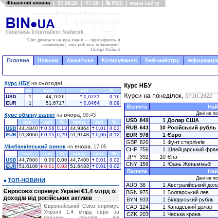
Фінансові новини
|
07.08.26
|
07:28
|
RSS
|
мапа сайту
"Світ ділиться на два класи — одні вірують в
неймовірне, інші роблять неможливе"
Оскар Уайльд
Головна
Новини
Аналітика
Котирування
Веб-майстру
Інформація
Курс НБУ
на
сьогодні
Курс НБУ
за
курс
uah
%
Курси на понеділок,
USD
1
44,7626
0,0731
0,16
EUR
1
51,6717
0,0464
0,09
Валюта
Най
Дані на по
Курс обміну валют
на
вчора
, 09:43
USD
840
1
Долар США
куп.
uah
%
прод.
uah
%
RUB
643
10
Російський рубль
USD
44,4840
0,06
0,13
44,9364
0,01
0,03
EUR
51,3060
0,15
0,29
51,9148
0,06
0,12
EUR
978
1
Євро
GBP
826
1
Фунт стерлінгів
Міжбанківський ринок
на
вчора
, 17:05
CHF
756
1
Швейцарський фран
куп.
uah
%
прод.
uah
%
JPY
392
10
Єна
USD
44,7000
0,00
0,00
44,7400
0,01
0,02
CNY
156
1
Юань Женьміньбі
EUR
51,6106
0,01
0,02
51,6433
0,01
0,02
Валюта
Най
Дані на по
ТОП-НОВИНИ
AUD
36
1
Австралійський дол
Євросоюз спрямує Україні €1,4 млрд із
BGN
975
1
Болгарський лев
доходів від російських активів
BYN
933
1
Білоруський рубль
Європейський Союз спрямує
CAD
124
1
Канадський долар
Україні 1,4 млрд євро за
CZK
203
1
Чеська крона
рахунок доходів від