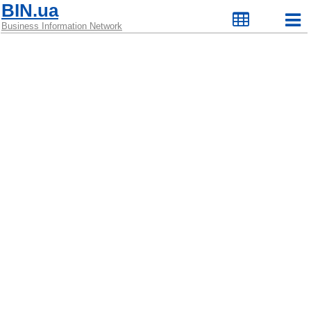
BIN.ua
Business Information Network