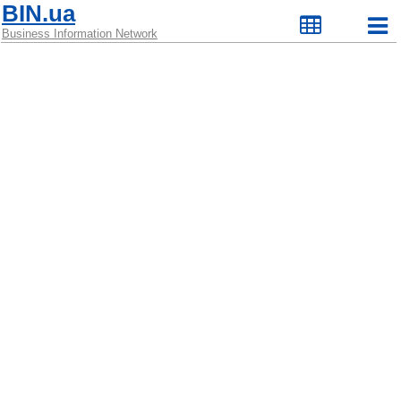
BIN.ua
Business Information Network