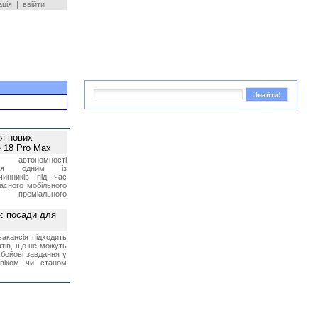
ація
|
ввійти
ея нових
 18 Pro Max
 автономності
ться одним із
чинників під час
асного мобільного
 преміального
»: посади для
акансія підходить
тів, що не можуть
бойові завдання у
 віком чи станом