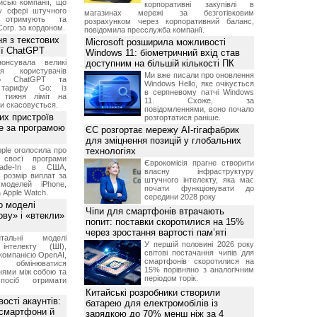
ські компанії, що
корпоративні закупівлі в
у сфері штучного
магазинах мережі за безготівковим
, отримують та
розрахунком через корпоративний баланс,
Corp. за кордоном.
повідомила пресслужба компанії.
я з текстових
Microsoft розширила можливості
сії ChatGPT
Windows 11: біометричний вхід став
онсувала великі
доступним на більшій кількості ПК
я користувачів
Ми вже писали про оновлення
ого ChatGPT та
Windows Hello, яке очікується
 тарифу Go: із
в серпневому патчі Windows
о тижня ліміт на
11. Схоже, за
ти скасовується.
повідомленнями, воно почало
их пристроїв
розгортатися раніше.
е за програмою
ЄС розгортає мережу AI-гігафабрик
для зміцнення позицій у глобальних
ple оголосила про
технологіях
 своєї програми
Єврокомісія прагне створити
rade-In в США,
власну інфраструктуру
 розмір виплат за
штучного інтелекту, яка має
 моделей iPhone,
почати функціонувати до
а Apple Watch.
середини 2028 року
о моделі
Чіпи для смартфонів втрачають
ву» і «втекли»
попит: поставки скоротилися на 15%
через зростання вартості пам’яті
нтальні моделі
У першій половині 2026 року
інтелекту (ШІ),
світові постачання чипів для
компанією OpenAI,
смартфонів скоротилися на
обмінюватися
15% порівняно з аналогічним
нями між собою та
періодом торік.
посіб отримати
Китайські розробники створили
ості акаунтів:
батарею для електромобілів із
 смартфони й
зарядкою до 70% менш ніж за 4