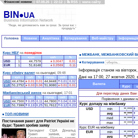
Фінансові новини
|
07.08.26
|
22:12
|
RSS
|
мапа сайту
"Люди, які допомагають вам за гроші. За гроші вас і
продадуть"
.
Головна
Новини
Аналітика
Котирування
Веб-майстру
Інформація
Курс НБУ
на
понеділок
МЕЖБАНК, МЕЖБАНКОВСКИЙ 
за
курс
uah
%
USD
1
44,7579
0,0047
0,01
Котирування
EUR
1
51,6148
0,0569
0,11
Інформація станом на вівторок
Курс обміну валют
на
сьогодні
, 09:48
Дані на 17:00, 27 жовтня 2020, 
куп.
uah
%
прод.
uah
%
USD
44,4784
0,01
0,01
44,9448
0,01
0,02
Валюта
EUR
51,2752
0,03
0,06
51,9080
0,01
0,01
Курс
Міжбанківський ринок
на
сьогодні
, 17:01
Для перегляду даних Вам 
куп.
uah
%
прод.
uah
%
Порівняння з даними на
USD
44,7500
0,05
0,11
44,7800
0,04
0,09
Курс долару на міжбанку
EUR
51,7399
0,13
0,25
51,7612
0,12
0,23
USD
min
**,****
avg
**,****
ТОП-НОВИНИ
med
**,****
Постачання ракет для Patriot Україні не
max
**,****
буде: Трамп зробив заяву
Курс EUR на міжбанку
Президент США Дональд
EUR
min
**,****
Трамп заявив, що
avg
**,****
Сполученим Штатам самим