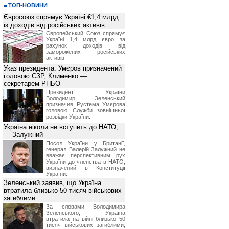
ТОП-НОВИНИ
Євросоюз спрямує Україні €1,4 млрд
із доходів від російських активів
Європейський Союз спрямує
Україні 1,4 млрд євро за
рахунок доходів від
заморожених російських
активів.
Указ президента: Умєров призначений
головою СЗР, Клименко —
секретарем РНБО
Президент України
Володимир Зеленський
призначив Pустема Умєрова
головою Служби зовнішньої
розвідки України.
Україна ніколи не вступить до НАТО,
— Залужний
Посол України у Британії,
генерал Валерій Залужний не
вважає перспективним рух
України до членства в НАТО,
визначений в Конституції
України.
Зеленський заявив, що Україна
втратила близько 50 тисяч військових
загиблими
За словами Володимира
Зеленського, Україна
втратила на війні близько 50
тисяч військових загиблими,