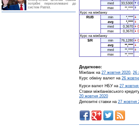
med
33,5300
потрібні перехоплювачі до
систем Patriot.
max
**,****
Курс на міжбанку
RUB
min
*,****
avg
*,****
med
0,3670
max
0,3670
Курс на міжбанку
$/R
min
76,1280
avg
**,****
med
**,****
max
**,****
Додатково:
Міжбанк на
27 жовтня 2020
,
26 
Курс обміну валют на
26 жовтн
Курси валют НБУ на
27 жовтня
Ставки міжбанківського кредит
20 жовтня 2020
Депозитні ставки на
27 жовтня 