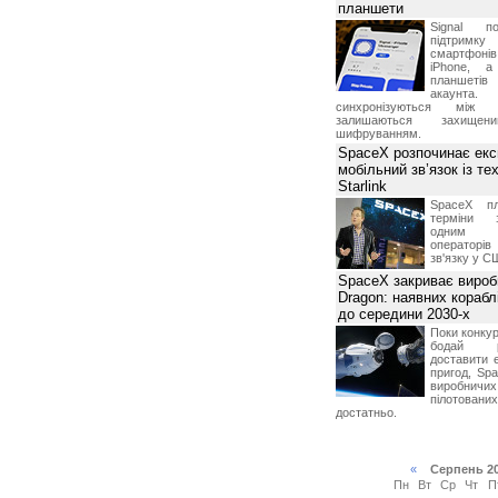
планшети
Signal по
підтрим
смартфоні
iPhone, а
планшетів
акаунта.
синхронізуються між 
залишаються захищени
шифруванням.
SpaceX розпочинає екс
мобільний зв’язок із те
Starlink
SpaceX пл
терміни з
одним з
операторі
зв'язку у С
SpaceX закриває вироб
Dragon: наявних корабл
до середини 2030-х
Поки конку
бодай р
доставити 
пригод, Sp
виробничих
пілотова
достатньо.
«
Серпень 2
Пн
Вт
Ср
Чт
П