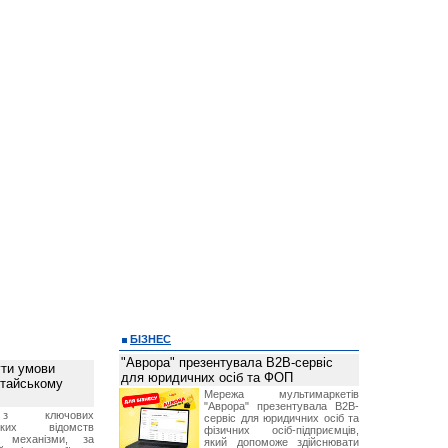
БІЗНЕС
"Аврора" презентувала B2B-сервіс
ти умови
для юридичних осіб та ФОП
итайському
Мережа мультимаркетів
"Аврора" презентувала B2B-
з ключових
сервіс для юридичних осіб та
ських відомств
фізичних осіб-підприємців,
є механізми, за
який допоможе здійснювати