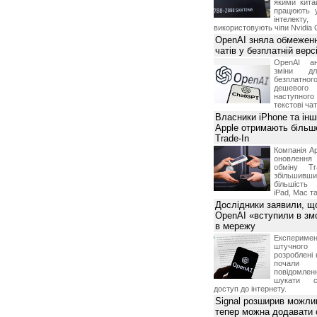
якими китай
працюють 
інтелекту
використовують чіпи Nvidia 
OpenAI зняла обмеженн
чатів у безплатній вер
OpenAI ан
зміни дл
безплатн
дешевого
наступног
текстові ча
Власники iPhone та інш
Apple отримають більш
Trade-In
Компанія Ap
оновлення
обміну T
збільшивши
більшість
iPad, Mac т
Дослідники заявили, щ
OpenAI «вступили в змо
в мережу
Експериме
штучного 
розроблені 
почали 
повідомлен
шукати с
доступ до інтернету.
Signal розширив можлив
тепер можна додавати