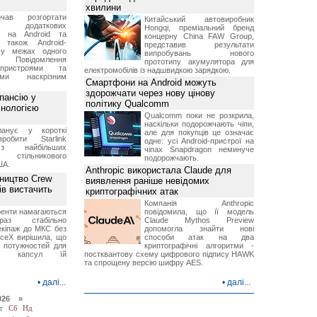
хвилини
чав розгортати
Китайський автовиробник
ку додаткових
Hongqi, преміальний бренд
в на Android та
концерну China FAW Group,
 також Android-
представив результати
 у межах одного
випробувань нового
 Повідомлення
прототипу акумулятора для
пристроями та
електромобілів із надшвидкою зарядкою.
ми наскрізним
Смартфони на Android можуть
здорожчати через нову цінову
пансію у
політику Qualcomm
хнологією
Qualcomm поки не розкрила,
наскільки подорожчають чіпи,
анує у короткі
але для покупців це означає
робити Starlink
одне: усі Android-пристрої на
 найбільших
чіпах Snapdragon неминуче
в стільникового
подорожчають.
ША.
Anthropic використала Claude для
ництво Crew
виявлення раніше невідомих
ів вистачить
криптографічних атак
Компанія Anthropic
ренти намагаються
повідомила, що її модель
аз стабільно
Claude Mythos Preview
екіпаж до МКС без
допомогла знайти нові
aceX вирішила, що
способи атак на два
 потужностей для
криптографічні алгоритми -
них капсул їй
постквантову схему цифрового підпису HAWK
та спрощену версію шифру AES.
•
далі...
•
далі...
026 »
т
Сб
Нд