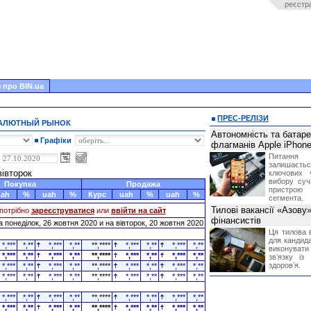
реєстр
 про BIN.ua
ПРЕС-РЕЛІЗИ
ВАЛЮТНЫЙ РЫНОК
Автономність та батар
Графіки
флагманів Apple iPhone
Питання
,
залишає
вівторок
ключових 
вибору суч
Покупка
Продажа
пристрою
uah
%
uah
%
Курс
uah
%
uah
%
сегмента.
Тилові вакансії «Азову
потрібно
зареєструватися
или
ввійти на сайт
фінансистів
 понеділок, 26 жовтня 2020 и на вівторок, 20 жовтня 2020
Ця тилова в
для кандида
*,***
*,**
*,***
*,**
**,****
*,***
*,**
*,***
*,**
виконувати 
*,***
*,**
*,***
*,**
**,****
*,***
*,**
*,***
*,**
звʼязку із
здоровʼя.
*,***
*,**
*,***
*,**
**,****
*,***
*,**
*,***
*,**
*,***
*,**
*,***
*,**
**,****
*,***
*,**
*,***
*,**
*,***
*,**
*,***
*,**
**,****
*,***
*,**
*,***
*,**
*,***
*,**
*,***
*,**
**,****
*,***
*,**
*,***
*,**