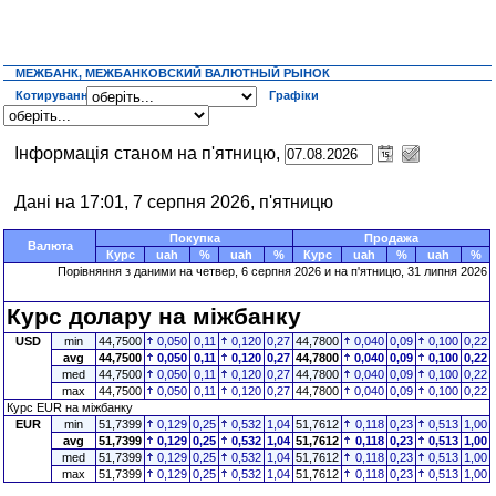
МЕЖБАНК, МЕЖБАНКОВСКИЙ ВАЛЮТНЫЙ РЫНОК
Котирування
Графіки
Інформація станом на п'ятницю,
Дані на 17:01, 7 серпня 2026, п'ятницю
Покупка
Продажа
Валюта
Курс
uah
%
uah
%
Курс
uah
%
uah
%
Порівняння з даними на четвер, 6 серпня 2026 и на п'ятницю, 31 липня 2026
Курс долару на міжбанку
USD
min
44,7500
0,050
0,11
0,120
0,27
44,7800
0,040
0,09
0,100
0,22
avg
44,7500
0,050
0,11
0,120
0,27
44,7800
0,040
0,09
0,100
0,22
med
44,7500
0,050
0,11
0,120
0,27
44,7800
0,040
0,09
0,100
0,22
max
44,7500
0,050
0,11
0,120
0,27
44,7800
0,040
0,09
0,100
0,22
Курс EUR на міжбанку
EUR
min
51,7399
0,129
0,25
0,532
1,04
51,7612
0,118
0,23
0,513
1,00
avg
51,7399
0,129
0,25
0,532
1,04
51,7612
0,118
0,23
0,513
1,00
med
51,7399
0,129
0,25
0,532
1,04
51,7612
0,118
0,23
0,513
1,00
max
51,7399
0,129
0,25
0,532
1,04
51,7612
0,118
0,23
0,513
1,00