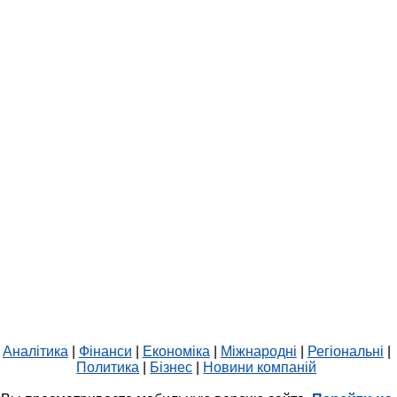
Аналітика
|
Фінанси
|
Економіка
|
Міжнародні
|
Регіональні
|
Политика
|
Бізнес
|
Новини компаній