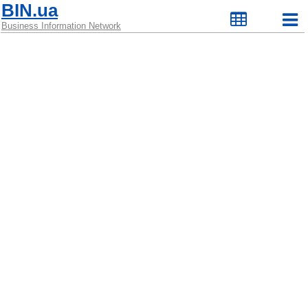
BIN.ua
Business Information Network