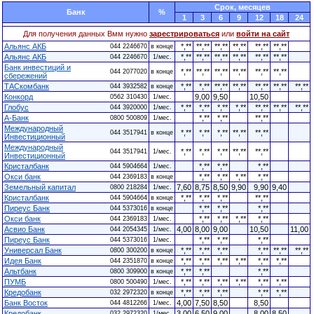
Cрок, месяцев
Банк
%
1
3
6
9
12
18
24
Для получения данных Вмм нужно
зарестрироваться
или
войти на сайт
Альянс АКБ
*,**
**,**
**,**
**,**
**,**
**,**
044 2246670
в конце
Альянс АКБ
*,**
**,**
**,**
**,**
**,**
**,**
044 2246670
1/мес.
Банк инвестиций и
*,**
**,**
**,**
**,**
**,**
**,**
044 2077020
в конце
сбережений
ТАСкомбанк
*,**
*,**
**,**
**,**
**,**
**,**
**,**
044 3932582
в конце
Конкорд
9,00
9,50
10,50
0562 310430
1/мес.
Глобус
*,**
*,**
*,**
*,**
**,**
**,**
**,**
044 3920000
1/мес.
А-Банк
*,**
*,**
**,**
0800 500809
1/мес.
Международный
*,**
*,**
*,**
**,**
**,**
044 3517941
в конце
Инвестиционный
Международный
*,**
*,**
*,**
**,**
**,**
044 3517941
1/мес.
Инвестиционный
Кристалбанк
*,**
*,**
*,**
044 5904664
1/мес.
Окси банк
*,**
*,**
*,**
*,**
044 2369183
в конце
Земельный капитал
7,60
8,75
8,50
9,90
9,90
9,40
0800 218284
1/мес.
Кристалбанк
*,**
*,**
*,**
**,**
044 5904664
в конце
Пиреус Банк
*,**
*,**
*,**
044 5373016
в конце
Окси банк
*,**
*,**
*,**
*,**
044 2369183
1/мес.
Асвио Банк
4,00
8,00
9,00
10,50
11,00
044 2054345
1/мес.
Пиреус Банк
*,**
*,**
*,**
044 5373016
1/мес.
Универсал Банк
*,**
*,**
*,**
*,**
**,**
**,**
0800 300200
в конце
Идея Банк
*,**
*,**
*,**
*,**
*,**
*,**
044 2351870
в конце
Альтбанк
*,**
*,**
*,**
0800 309900
в конце
ПУМБ
*,**
*,**
*,**
*,**
*,**
*,**
0800 500490
1/мес.
Кредобанк
*,**
*,**
*,**
*,**
*,**
032 2972320
в конце
Банк Восток
4,00
7,50
8,50
8,50
044 4812266
1/мес.
Кредобанк
3,00
6,50
9,00
8,00
8,50
032 2972320
1/мес.