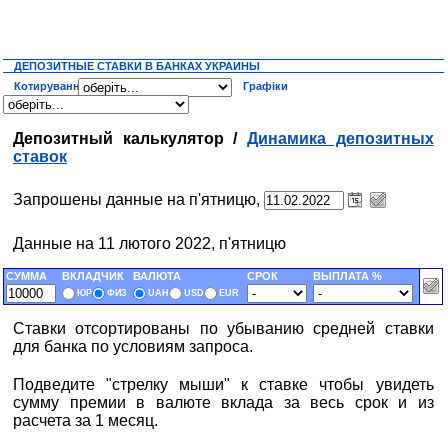
ДЕПОЗИТНЫЕ СТАВКИ В БАНКАХ УКРАИНЫ
Котирування
Графіки
Депозитный калькулятор /
Динамика депозитных
ставок
Запрошены данные на п'ятницю,
Данные на 11 лютого 2022, п'ятницю
СУММА
ВКЛАДЧИК
ВАЛЮТА
СРОК
ВЫПЛАТА %
ЮР
ФИЗ
UAH
USD
EUR
Ставки отсортированы по убыванию средней ставки
для банка по условиям запроса.
Подведите "стрелку мыши" к ставке чтобы увидеть
сумму премии в валюте вклада за весь срок и из
расчета за 1 месяц.