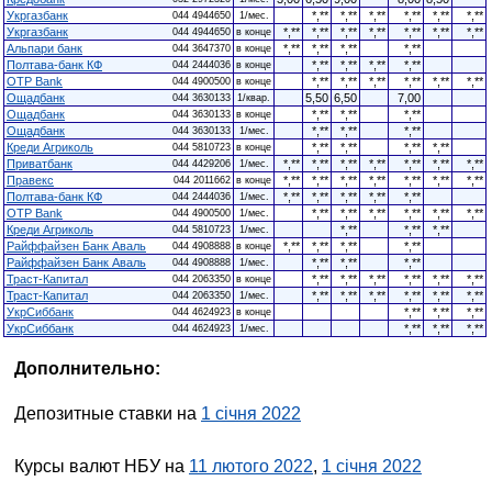
Укргазбанк
*,**
*,**
*,**
*,**
*,**
*,**
044 4944650
1/мес.
Укргазбанк
*,**
*,**
*,**
*,**
*,**
*,**
*,**
044 4944650
в конце
Альпари банк
*,**
*,**
*,**
*,**
044 3647370
в конце
Полтава-банк КФ
*,**
*,**
*,**
*,**
044 2444036
в конце
OTP Bank
*,**
*,**
*,**
*,**
*,**
*,**
044 4900500
в конце
Ощадбанк
5,50
6,50
7,00
044 3630133
1/квар.
Ощадбанк
*,**
*,**
*,**
044 3630133
в конце
Ощадбанк
*,**
*,**
*,**
044 3630133
1/мес.
Креди Агриколь
*,**
*,**
*,**
*,**
044 5810723
в конце
Приватбанк
*,**
*,**
*,**
*,**
*,**
*,**
*,**
044 4429206
1/мес.
Правекс
*,**
*,**
*,**
*,**
*,**
*,**
*,**
044 2011662
в конце
Полтава-банк КФ
*,**
*,**
*,**
*,**
*,**
044 2444036
1/мес.
OTP Bank
*,**
*,**
*,**
*,**
*,**
*,**
044 4900500
1/мес.
Креди Агриколь
*,**
*,**
*,**
044 5810723
1/мес.
Райффайзен Банк Аваль
*,**
*,**
*,**
*,**
044 4908888
в конце
Райффайзен Банк Аваль
*,**
*,**
*,**
044 4908888
1/мес.
Траст-Капитал
*,**
*,**
*,**
*,**
*,**
*,**
044 2063350
в конце
Траст-Капитал
*,**
*,**
*,**
*,**
*,**
*,**
044 2063350
1/мес.
УкрСиббанк
*,**
*,**
*,**
044 4624923
в конце
УкрСиббанк
*,**
*,**
*,**
044 4624923
1/мес.
Дополнительно:
Депозитные ставки на
1 січня 2022
Курсы валют НБУ на
11 лютого 2022
,
1 січня 2022