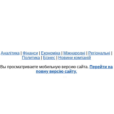
Аналітика
|
Фінанси
|
Економіка
|
Міжнародні
|
Регіональні
|
Политика
|
Бізнес
|
Новини компаній
Вы просматриваете мобильную версию сайта.
Перейти на
повну версію сайту.
HIT.UA
660