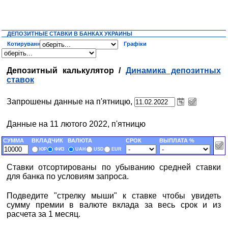
ДЕПОЗИТНЫЕ СТАВКИ В БАНКАХ УКРАИНЫ
Котирування
Графіки
Депозитный калькулятор /
Динамика депозитных
ставок
Запрошены данные на п'ятницю,
Данные на 11 лютого 2022, п'ятницю
СУММА
ВКЛАДЧИК
ВАЛЮТА
СРОК
ВЫПЛАТА %
ЮР
ФИЗ
UAH
USD
EUR
Ставки отсортированы по убыванию средней ставки
для банка по условиям запроса.
Подведите "стрелку мыши" к ставке чтобы увидеть
сумму премии в валюте вклада за весь срок и из
расчета за 1 месяц.