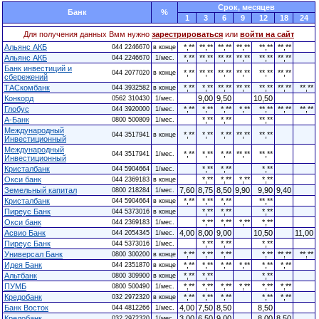
Cрок, месяцев
Банк
%
1
3
6
9
12
18
24
Для получения данных Вмм нужно
зарестрироваться
или
войти на сайт
Альянс АКБ
*,**
**,**
**,**
**,**
**,**
**,**
044 2246670
в конце
Альянс АКБ
*,**
**,**
**,**
**,**
**,**
**,**
044 2246670
1/мес.
Банк инвестиций и
*,**
**,**
**,**
**,**
**,**
**,**
044 2077020
в конце
сбережений
ТАСкомбанк
*,**
*,**
**,**
**,**
**,**
**,**
**,**
044 3932582
в конце
Конкорд
9,00
9,50
10,50
0562 310430
1/мес.
Глобус
*,**
*,**
*,**
*,**
**,**
**,**
**,**
044 3920000
1/мес.
А-Банк
*,**
*,**
**,**
0800 500809
1/мес.
Международный
*,**
*,**
*,**
**,**
**,**
044 3517941
в конце
Инвестиционный
Международный
*,**
*,**
*,**
**,**
**,**
044 3517941
1/мес.
Инвестиционный
Кристалбанк
*,**
*,**
*,**
044 5904664
1/мес.
Окси банк
*,**
*,**
*,**
*,**
044 2369183
в конце
Земельный капитал
7,60
8,75
8,50
9,90
9,90
9,40
0800 218284
1/мес.
Кристалбанк
*,**
*,**
*,**
**,**
044 5904664
в конце
Пиреус Банк
*,**
*,**
*,**
044 5373016
в конце
Окси банк
*,**
*,**
*,**
*,**
044 2369183
1/мес.
Асвио Банк
4,00
8,00
9,00
10,50
11,00
044 2054345
1/мес.
Пиреус Банк
*,**
*,**
*,**
044 5373016
1/мес.
Универсал Банк
*,**
*,**
*,**
*,**
**,**
**,**
0800 300200
в конце
Идея Банк
*,**
*,**
*,**
*,**
*,**
*,**
044 2351870
в конце
Альтбанк
*,**
*,**
*,**
0800 309900
в конце
ПУМБ
*,**
*,**
*,**
*,**
*,**
*,**
0800 500490
1/мес.
Кредобанк
*,**
*,**
*,**
*,**
*,**
032 2972320
в конце
Банк Восток
4,00
7,50
8,50
8,50
044 4812266
1/мес.
Кредобанк
3,00
6,50
9,00
8,00
8,50
032 2972320
1/мес.