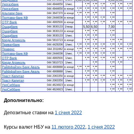
Укргазбанк
*,**
*,**
*,**
*,**
*,**
*,**
044 4944650
1/мес.
Укргазбанк
*,**
*,**
*,**
*,**
*,**
*,**
*,**
044 4944650
в конце
Альпари банк
*,**
*,**
*,**
*,**
044 3647370
в конце
Полтава-банк КФ
*,**
*,**
*,**
*,**
044 2444036
в конце
OTP Bank
*,**
*,**
*,**
*,**
*,**
*,**
044 4900500
в конце
Ощадбанк
5,50
6,50
7,00
044 3630133
1/квар.
Ощадбанк
*,**
*,**
*,**
044 3630133
в конце
Ощадбанк
*,**
*,**
*,**
044 3630133
1/мес.
Креди Агриколь
*,**
*,**
*,**
*,**
044 5810723
в конце
Приватбанк
*,**
*,**
*,**
*,**
*,**
*,**
*,**
044 4429206
1/мес.
Правекс
*,**
*,**
*,**
*,**
*,**
*,**
*,**
044 2011662
в конце
Полтава-банк КФ
*,**
*,**
*,**
*,**
*,**
044 2444036
1/мес.
OTP Bank
*,**
*,**
*,**
*,**
*,**
*,**
044 4900500
1/мес.
Креди Агриколь
*,**
*,**
*,**
044 5810723
1/мес.
Райффайзен Банк Аваль
*,**
*,**
*,**
*,**
044 4908888
в конце
Райффайзен Банк Аваль
*,**
*,**
*,**
044 4908888
1/мес.
Траст-Капитал
*,**
*,**
*,**
*,**
*,**
*,**
044 2063350
в конце
Траст-Капитал
*,**
*,**
*,**
*,**
*,**
*,**
044 2063350
1/мес.
УкрСиббанк
*,**
*,**
*,**
044 4624923
в конце
УкрСиббанк
*,**
*,**
*,**
044 4624923
1/мес.
Дополнительно:
Депозитные ставки на
1 січня 2022
Курсы валют НБУ на
11 лютого 2022
,
1 січня 2022