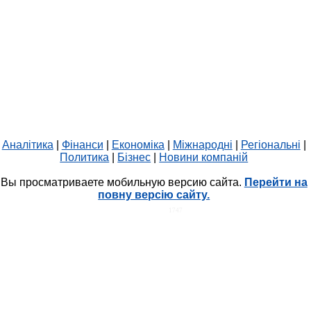
Аналітика
|
Фінанси
|
Економіка
|
Міжнародні
|
Регіональні
|
Политика
|
Бізнес
|
Новини компаній
Вы просматриваете мобильную версию сайта.
Перейти на
повну версію сайту.
HIT.UA
1747