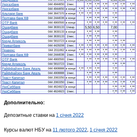
Укргазбанк
*,**
*,**
*,**
*,**
*,**
*,**
044 4944650
1/мес.
Укргазбанк
*,**
*,**
*,**
*,**
*,**
*,**
*,**
044 4944650
в конце
Альпари банк
*,**
*,**
*,**
*,**
044 3647370
в конце
Полтава-банк КФ
*,**
*,**
*,**
*,**
044 2444036
в конце
OTP Bank
*,**
*,**
*,**
*,**
*,**
*,**
044 4900500
в конце
Ощадбанк
5,50
6,50
7,00
044 3630133
1/квар.
Ощадбанк
*,**
*,**
*,**
044 3630133
в конце
Ощадбанк
*,**
*,**
*,**
044 3630133
1/мес.
Креди Агриколь
*,**
*,**
*,**
*,**
044 5810723
в конце
Приватбанк
*,**
*,**
*,**
*,**
*,**
*,**
*,**
044 4429206
1/мес.
Правекс
*,**
*,**
*,**
*,**
*,**
*,**
*,**
044 2011662
в конце
Полтава-банк КФ
*,**
*,**
*,**
*,**
*,**
044 2444036
1/мес.
OTP Bank
*,**
*,**
*,**
*,**
*,**
*,**
044 4900500
1/мес.
Креди Агриколь
*,**
*,**
*,**
044 5810723
1/мес.
Райффайзен Банк Аваль
*,**
*,**
*,**
*,**
044 4908888
в конце
Райффайзен Банк Аваль
*,**
*,**
*,**
044 4908888
1/мес.
Траст-Капитал
*,**
*,**
*,**
*,**
*,**
*,**
044 2063350
в конце
Траст-Капитал
*,**
*,**
*,**
*,**
*,**
*,**
044 2063350
1/мес.
УкрСиббанк
*,**
*,**
*,**
044 4624923
в конце
УкрСиббанк
*,**
*,**
*,**
044 4624923
1/мес.
Дополнительно:
Депозитные ставки на
1 січня 2022
Курсы валют НБУ на
11 лютого 2022
,
1 січня 2022