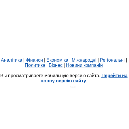
Аналітика
|
Фінанси
|
Економіка
|
Міжнародні
|
Регіональні
|
Политика
|
Бізнес
|
Новини компаній
Вы просматриваете мобильную версию сайта.
Перейти на
повну версію сайту.
HIT.UA
1678