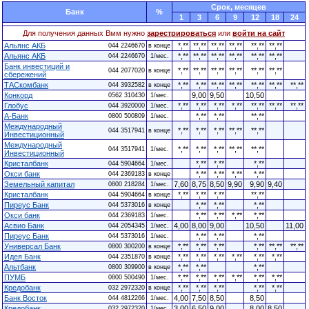
Cрок, месяцев
Банк
%
1
3
6
9
12
18
24
Для получения данных Вмм нужно
зарестрироваться
или
войти на сайт
Альянс АКБ
*,**
**,**
**,**
**,**
**,**
**,**
044 2246670
в конце
Альянс АКБ
*,**
**,**
**,**
**,**
**,**
**,**
044 2246670
1/мес.
Банк инвестиций и
*,**
**,**
**,**
**,**
**,**
**,**
044 2077020
в конце
сбережений
ТАСкомбанк
*,**
*,**
**,**
**,**
**,**
**,**
**,**
044 3932582
в конце
Конкорд
9,00
9,50
10,50
0562 310430
1/мес.
Глобус
*,**
*,**
*,**
*,**
**,**
**,**
**,**
044 3920000
1/мес.
А-Банк
*,**
*,**
**,**
0800 500809
1/мес.
Международный
*,**
*,**
*,**
**,**
**,**
044 3517941
в конце
Инвестиционный
Международный
*,**
*,**
*,**
**,**
**,**
044 3517941
1/мес.
Инвестиционный
Кристалбанк
*,**
*,**
*,**
044 5904664
1/мес.
Окси банк
*,**
*,**
*,**
*,**
044 2369183
в конце
Земельный капитал
7,60
8,75
8,50
9,90
9,90
9,40
0800 218284
1/мес.
Кристалбанк
*,**
*,**
*,**
**,**
044 5904664
в конце
Пиреус Банк
*,**
*,**
*,**
044 5373016
в конце
Окси банк
*,**
*,**
*,**
*,**
044 2369183
1/мес.
Асвио Банк
4,00
8,00
9,00
10,50
11,00
044 2054345
1/мес.
Пиреус Банк
*,**
*,**
*,**
044 5373016
1/мес.
Универсал Банк
*,**
*,**
*,**
*,**
**,**
**,**
0800 300200
в конце
Идея Банк
*,**
*,**
*,**
*,**
*,**
*,**
044 2351870
в конце
Альтбанк
*,**
*,**
*,**
0800 309900
в конце
ПУМБ
*,**
*,**
*,**
*,**
*,**
*,**
0800 500490
1/мес.
Кредобанк
*,**
*,**
*,**
*,**
*,**
032 2972320
в конце
Банк Восток
4,00
7,50
8,50
8,50
044 4812266
1/мес.
Кредобанк
3,00
6,50
9,00
8,00
8,50
032 2972320
1/мес.