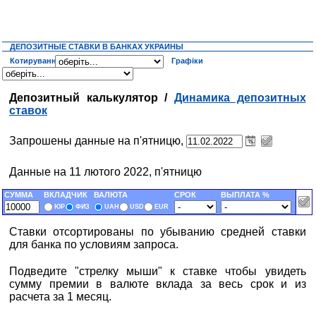
ДЕПОЗИТНЫЕ СТАВКИ В БАНКАХ УКРАИНЫ
Котирування
Графіки
Депозитный калькулятор /
Динамика депозитных
ставок
Запрошены данные на п'ятницю,
Данные на 11 лютого 2022, п'ятницю
СУММА
ВКЛАДЧИК
ВАЛЮТА
СРОК
ВЫПЛАТА %
ЮР
ФИЗ
UAH
USD
EUR
Ставки отсортированы по убыванию средней ставки
для банка по условиям запроса.
Подведите "стрелку мыши" к ставке чтобы увидеть
сумму премии в валюте вклада за весь срок и из
расчета за 1 месяц.