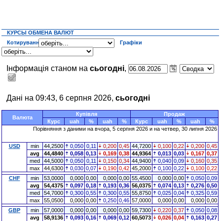
КУРСЫ ОБМЕНА ВАЛЮТ
Котирування
Графіки
Інформація станом на
сьогодні
,
Дані на 09:43, 6 серпня 2026,
сьогодні
Купівля
Продаж
Валюта
Курс
uah
%
uah
%
Курс
uah
%
uah
%
Порівняння з даними на
вчора
, 5 серпня 2026 и на четвер, 30 липня 2026
USD
min
44,2500
0,050
0,11
0,200
0,45
44,7200
0,100
0,22
0,200
0,45
avg
44,4840
0,058
0,13
0,169
0,38
44,9364
0,013
0,03
0,167
0,37
med
44,5000
0,050
0,11
0,150
0,34
44,9400
0,040
0,09
0,160
0,35
max
44,6300
0,030
0,07
0,190
0,42
45,2000
0,100
0,22
0,100
0,22
CHF
min
53,0000
0,000
0,00
0,000
0,00
55,4500
0,000
0,00
0,050
0,09
avg
54,4375
0,097
0,18
0,193
0,36
56,0375
0,074
0,13
0,276
0,50
med
54,7000
0,300
0,55
0,300
0,55
55,8750
0,025
0,04
0,325
0,59
max
55,0500
0,000
0,00
0,250
0,46
57,0000
0,000
0,00
0,000
0,00
GBP
min
57,0000
0,000
0,00
0,000
0,00
59,7300
0,220
0,37
0,050
0,08
avg
58,9136
0,093
0,16
0,069
0,12
60,5073
0,026
0,04
0,163
0,27