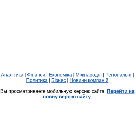
Аналітика
|
Фінанси
|
Економіка
|
Міжнародні
|
Регіональні
|
Политика
|
Бізнес
|
Новини компаній
Вы просматриваете мобильную версию сайта.
Перейти на
повну версію сайту.
HIT.UA
2173