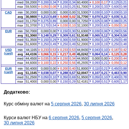
med
59,2000
0,200
0,34
0,200
0,34
60,4000
0,100
0,17
0,125
0,21
max
59,5000
0,050
0,08
0,150
0,25
61,7000
0,200
0,33
0,600
0,98
CAD
min
30,2000
0,000
0,00
0,000
0,00
31,5300
0,030
0,10
0,030
0,10
avg
30,9800
0,213
0,69
0,008
0,02
31,7700
0,070
0,22
0,035
0,11
med
31,1750
0,275
0,89
0,000
0,00
31,7250
0,025
0,08
0,080
0,25
max
31,3700
0,170
0,54
0,030
0,10
32,1000
0,200
0,63
0,050
0,16
EUR
min
50,7000
0,000
0,00
0,150
0,30
51,6300
0,030
0,06
0,290
0,56
avg
51,3060
0,148
0,29
0,309
0,61
51,9148
0,065
0,12
0,304
0,59
med
51,3500
0,150
0,29
0,300
0,59
51,9000
0,050
0,10
0,250
0,48
max
51,6000
0,250
0,49
0,250
0,49
52,2000
0,100
0,19
0,250
0,48
USD
min
44,1165
0,233
0,53
0,233
0,53
44,8430
0,043
0,10
0,187
0,42
(card)
avg
44,4106
0,066
0,15
0,217
0,49
45,0242
0,064
0,14
0,125
0,28
med
44,4500
0,035
0,08
0,150
0,34
44,9500
0,000
0,00
0,200
0,44
max
44,6000
0,100
0,22
0,250
0,56
45,2935
0,093
0,21
0,056
0,12
EUR
min
50,4000
0,000
0,00
0,200
0,40
51,8000
0,110
0,21
0,450
0,88
(card)
avg
51,1545
0,038
0,07
0,288
0,57
52,0047
0,107
0,21
0,463
0,90
med
51,2500
0,050
0,10
0,350
0,69
51,9500
0,050
0,10
0,400
0,78
max
51,4000
0,000
0,00
0,150
0,29
52,4181
0,268
0,51
0,605
1,17
Додатково:
Курс обміну валют на
5 серпня 2026
,
30 липня 2026
Курси валют НБУ на
6 серпня 2026
,
5 серпня 2026
,
30 липня 2026