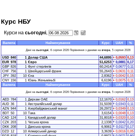
Курс НБУ
Курси на
сьогодні
,
Валюта
Найменування
Курс
UAH
%
Дані на
сьогодні
, 6 серпня 2026 Порівняння з даними на
вчора
, 5 серпня 2026
USD
840
1
Долар США
44,6895
0,0593
0,13
EUR
978
1
Євро
51,6253
0,0881
0,17
GBP
826
1
Фунт стерлінгів
60,2414
0,0677
0,11
CHF
756
1
Швейцарський франк
55,2643
0,0631
0,11
JPY
392
10
Єна
2,8362
0,0042
0,15
CNY
156
1
Юань Женьміньбі
6,6196
0,0075
0,11
Валюта
Найменування
Курс
UAH
%
Дані на
сьогодні
, 6 серпня 2026 Порівняння з даними на
вчора
, 5 серпня 2026
AED
784
1
Дирхам ОАЕ
12,1670
0,0162
0,13
AUD
36
1
Австралійський долар
31,5039
0,0343
0,11
AZN
944
1
Азербайджанський манат
26,2972
0,0349
0,13
BDT
50
10
Така
3,6154
0,0048
0,13
CAD
124
1
Канадський долар
31,8018
0,0320
0,10
CZK
203
1
Чеська крона
2,1338
0,0042
0,20
DKK
208
1
Данська крона
6,9061
0,0117
0,17
DZD
12
10
Алжирський динар
3,3639
0,0016
0,05
EGP
818
1
Єгипетський фунт
0,8971
0,0071
0,80