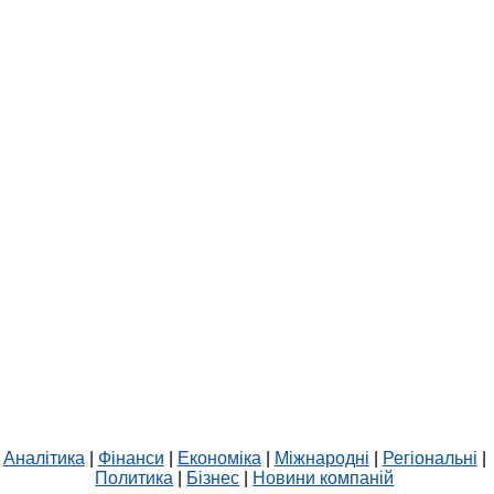
Аналітика
|
Фінанси
|
Економіка
|
Міжнародні
|
Регіональні
|
Политика
|
Бізнес
|
Новини компаній