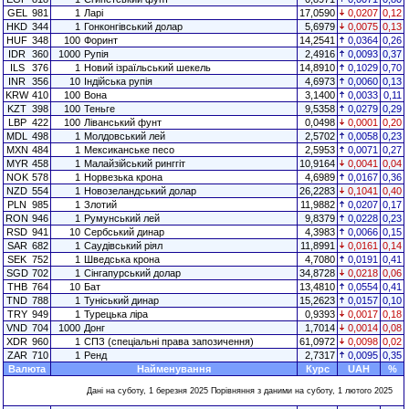
GEL
981
1
Ларі
17,0590
0,0207
0,12
HKD
344
1
Гонконгівський долар
5,6979
0,0075
0,13
HUF
348
100
Форинт
14,2541
0,0364
0,26
IDR
360
1000
Рупія
2,4916
0,0093
0,37
ILS
376
1
Новий ізраїльський шекель
14,8910
0,1029
0,70
INR
356
10
Індійська рупія
4,6973
0,0060
0,13
KRW
410
100
Вона
3,1400
0,0033
0,11
KZT
398
100
Теньге
9,5358
0,0279
0,29
LBP
422
100
Ліванський фунт
0,0498
0,0001
0,20
MDL
498
1
Молдовський лей
2,5702
0,0058
0,23
MXN
484
1
Мексиканське песо
2,5953
0,0071
0,27
MYR
458
1
Малайзійський ринггіт
10,9164
0,0041
0,04
NOK
578
1
Норвезька крона
4,6989
0,0167
0,36
NZD
554
1
Новозеландський долар
26,2283
0,1041
0,40
PLN
985
1
Злотий
11,9882
0,0207
0,17
RON
946
1
Румунський лей
9,8379
0,0228
0,23
RSD
941
10
Сербський динар
4,3983
0,0066
0,15
SAR
682
1
Саудівський ріял
11,8991
0,0161
0,14
SEK
752
1
Шведська крона
4,7080
0,0191
0,41
SGD
702
1
Сінгапурський долар
34,8728
0,0218
0,06
THB
764
10
Бат
13,4810
0,0554
0,41
TND
788
1
Туніський динар
15,2623
0,0157
0,10
TRY
949
1
Турецька ліра
0,9393
0,0017
0,18
VND
704
1000
Донг
1,7014
0,0014
0,08
XDR
960
1
СПЗ (спеціальні права запозичення)
61,0972
0,0098
0,02
ZAR
710
1
Ренд
2,7317
0,0095
0,35
Валюта
Найменування
Курс
UAH
%
Дані на суботу, 1 березня 2025 Порівняння з даними на суботу, 1 лютого 2025