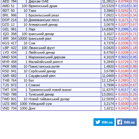
AED
784
1
Дирхам ОАЕ
11,2812
0,0794
0,70
AMD
51
100
Вірменський драм
10,5329
0,0318
0,30
BDT
50
10
Така
3,3960
0,0242
0,71
BRL
986
1
Бразильський реал
7,0922
0,0243
0,34
DOP
214
10
Домініканське песо
6,6703
0,1171
1,73
DZD
12
10
Алжирський динар
3,0678
0,0207
0,67
GEL
981
1
Ларі
14,8366
0,2086
1,43
IQD
368
100
Іракський динар
3,1627
0,0225
0,71
IRR
364
10000
Іранський ріал
0,7112
0,0108
1,50
KGS
417
10
Сом
4,7378
0,0336
0,70
LBP
422
100
Ліванський фунт
0,0420
0,0005
1,18
LYD
434
1
Лівійський динар
8,4760
0,0208
0,24
MAD
504
1
Марокканський дирхам
4,1619
0,0022
0,05
MYR
458
1
Малайзійський ринггіт
9,2849
0,0729
0,78
PKR
586
10
Пакистанська рупія
1,4820
0,0146
0,98
RSD
941
10
Сербський динар
3,6798
0,0180
0,49
SAR
682
1
Саудівський ріял
11,0469
0,0780
0,70
THB
764
10
Бат
12,1254
0,2883
2,32
TJS
972
1
Сомоні
3,7938
0,0255
0,67
TMT
934
1
Туркменський новий манат
11,8375
0,8157
7,40
TND
788
1
Туніський динар
13,0501
0,0331
0,25
TWD
901
10
Новий тайванський долар
12,5939
0,1770
1,39
UZS
860
1000
Узбецький сум
3,2174
0,0030
0,09
VND
704
1000
Донг
1,6211
0,0424
2,55