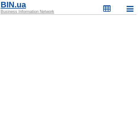
BIN.ua
Business Information Network