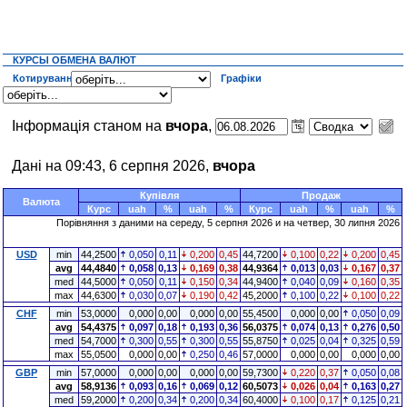
КУРСЫ ОБМЕНА ВАЛЮТ
Котирування
Графіки
Інформація станом на
вчора
,
Дані на 09:43, 6 серпня 2026,
вчора
Купівля
Продаж
Валюта
Курс
uah
%
uah
%
Курс
uah
%
uah
%
Порівняння з даними на середу, 5 серпня 2026 и на четвер, 30 липня 2026
USD
min
44,2500
0,050
0,11
0,200
0,45
44,7200
0,100
0,22
0,200
0,45
avg
44,4840
0,058
0,13
0,169
0,38
44,9364
0,013
0,03
0,167
0,37
med
44,5000
0,050
0,11
0,150
0,34
44,9400
0,040
0,09
0,160
0,35
max
44,6300
0,030
0,07
0,190
0,42
45,2000
0,100
0,22
0,100
0,22
CHF
min
53,0000
0,000
0,00
0,000
0,00
55,4500
0,000
0,00
0,050
0,09
avg
54,4375
0,097
0,18
0,193
0,36
56,0375
0,074
0,13
0,276
0,50
med
54,7000
0,300
0,55
0,300
0,55
55,8750
0,025
0,04
0,325
0,59
max
55,0500
0,000
0,00
0,250
0,46
57,0000
0,000
0,00
0,000
0,00
GBP
min
57,0000
0,000
0,00
0,000
0,00
59,7300
0,220
0,37
0,050
0,08
avg
58,9136
0,093
0,16
0,069
0,12
60,5073
0,026
0,04
0,163
0,27
med
59,2000
0,200
0,34
0,200
0,34
60,4000
0,100
0,17
0,125
0,21