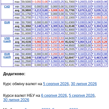
max
59,5000
0,050
0,08
0,150
0,25
61,7000
0,200
0,33
0,600
0,98
CAD
min
30,2000
0,000
0,00
0,000
0,00
31,5300
0,030
0,10
0,030
0,10
avg
30,9800
0,213
0,69
0,008
0,02
31,7700
0,070
0,22
0,035
0,11
med
31,1750
0,275
0,89
0,000
0,00
31,7250
0,025
0,08
0,080
0,25
max
31,3700
0,170
0,54
0,030
0,10
32,1000
0,200
0,63
0,050
0,16
EUR
min
50,7000
0,000
0,00
0,150
0,30
51,6300
0,030
0,06
0,290
0,56
avg
51,3060
0,148
0,29
0,309
0,61
51,9148
0,065
0,12
0,304
0,59
med
51,3500
0,150
0,29
0,300
0,59
51,9000
0,050
0,10
0,250
0,48
max
51,6000
0,250
0,49
0,250
0,49
52,2000
0,100
0,19
0,250
0,48
USD
min
44,1165
0,233
0,53
0,233
0,53
44,8430
0,043
0,10
0,187
0,42
(card)
avg
44,4106
0,066
0,15
0,217
0,49
45,0242
0,064
0,14
0,125
0,28
med
44,4500
0,035
0,08
0,150
0,34
44,9500
0,000
0,00
0,200
0,44
max
44,6000
0,100
0,22
0,250
0,56
45,2935
0,093
0,21
0,056
0,12
EUR
min
50,4000
0,000
0,00
0,200
0,40
51,8000
0,110
0,21
0,450
0,88
(card)
avg
51,1545
0,038
0,07
0,288
0,57
52,0047
0,107
0,21
0,463
0,90
med
51,2500
0,050
0,10
0,350
0,69
51,9500
0,050
0,10
0,400
0,78
max
51,4000
0,000
0,00
0,150
0,29
52,4181
0,268
0,51
0,605
1,17
Додатково:
Курс обміну валют на
5 серпня 2026
,
30 липня 2026
Курси валют НБУ на
6 серпня 2026
,
5 серпня 2026
,
30 липня 2026