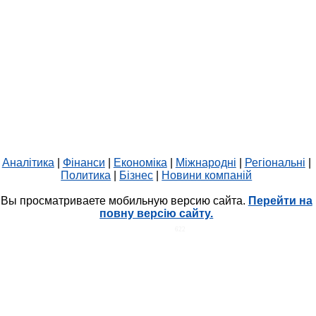
Аналітика
|
Фінанси
|
Економіка
|
Міжнародні
|
Регіональні
|
Политика
|
Бізнес
|
Новини компаній
Вы просматриваете мобильную версию сайта.
Перейти на
повну версію сайту.
HIT.UA
622