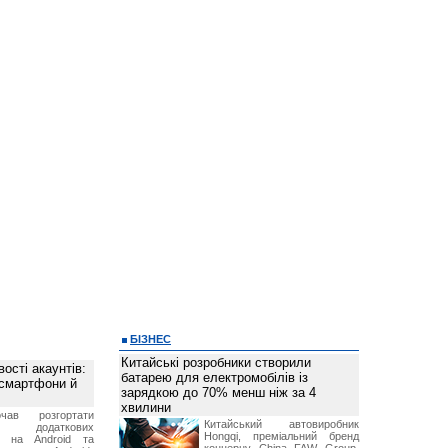
БІЗНЕС
Китайські розробники створили
ості акаунтів:
батарею для електромобілів із
 смартфони й
зарядкою до 70% менш ніж за 4
хвилини
чав розгортати
Китайський автовиробник
ку додаткових
Hongqi, преміальний бренд
в на Android та