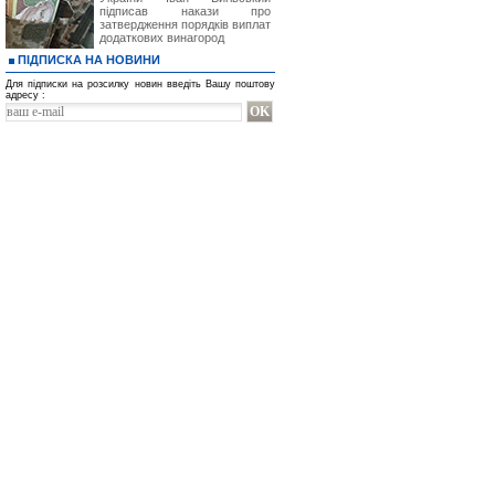
підписав накази про
затвердження порядків виплат
додаткових винагород
ПІДПИСКА НА НОВИНИ
Для підписки на розсилку новин введіть Вашу поштову
адресу :