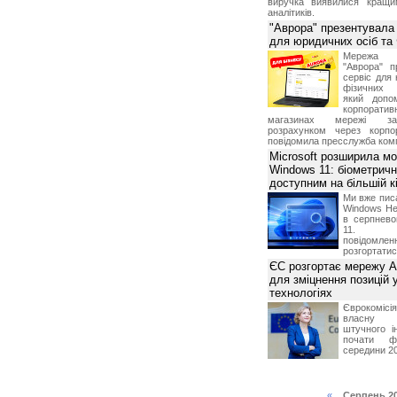
виручка виявилися кращи
аналітиків.
"Аврора" презентувала
для юридичних осіб т
Мережа м
"Аврора" п
сервіс для 
фізичних о
який допо
корпорати
магазинах мережі за 
розрахунком через корпо
повідомила пресслужба комп
Microsoft розширила м
Windows 11: біометричн
доступним на більшій к
Ми вже пис
Windows Hel
в серпнево
11. С
повідомлен
розгортатис
ЄС розгортає мережу A
для зміцнення позицій 
технологіях
Єврокомісі
власну і
штучного і
почати фу
середини 2
«
Серпень 2