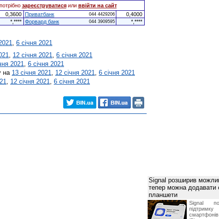
потрібно
зареєструватися
или
ввійти на сайт
0,3600
Приватбанк
0,4000
044 4429206
*,****
Форвард банк
*,****
044 3909595
 2021
,
6 січня 2021
021
,
12 січня 2021
,
6 січня 2021
чня 2021
,
6 січня 2021
у на
13 січня 2021
,
12 січня 2021
,
6 січня 2021
021
,
12 січня 2021
,
6 січня 2021
Signal розширив можлив
тепер можна додавати
планшети
Signal по
підтрим
смартфоні