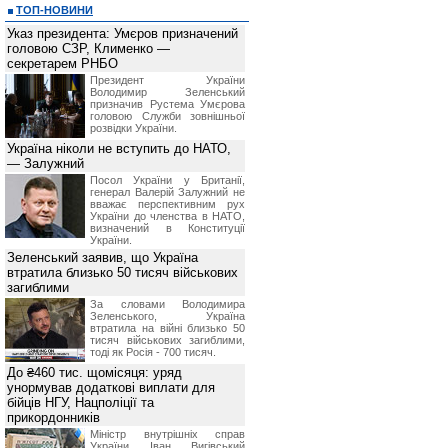
ТОП-НОВИНИ
Указ президента: Умєров призначений
головою СЗР, Клименко —
секретарем РНБО
Президент України
Володимир Зеленський
призначив Pустема Умєрова
головою Служби зовнішньої
розвідки України.
Україна ніколи не вступить до НАТО,
— Залужний
Посол України у Британії,
генерал Валерій Залужний не
вважає перспективним рух
України до членства в НАТО,
визначений в Конституції
України.
Зеленський заявив, що Україна
втратила близько 50 тисяч військових
загиблими
За словами Володимира
Зеленського, Україна
втратила на війні близько 50
тисяч військових загиблими,
тоді як Росія - 700 тисяч.
До ₴460 тис. щомісяця: уряд
унормував додаткові виплати для
бійців НГУ, Нацполіції та
прикордонників
Міністр внутрішніх справ
України Іван Вигівський