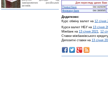
заморожених російських
Для перегляду даних Вам 
активів.
Приватбанк
044 4429206
Форвард банк
044 3909595
Додатково:
Курс обміну валют на
12 січня
Курси валют НБУ на
13 січня 2
Міжбанк на
13 січня 2021
,
12 сі
Ставки міжбанківського кредит
Депозитні ставки на
13 січня 2