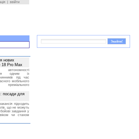
ація
|
ввійти
ея нових
 18 Pro Max
 автономності
ться одним із
чинників під час
асного мобільного
 преміального
»: посади для
акансія підходить
тів, що не можуть
бойові завдання у
 віком чи станом