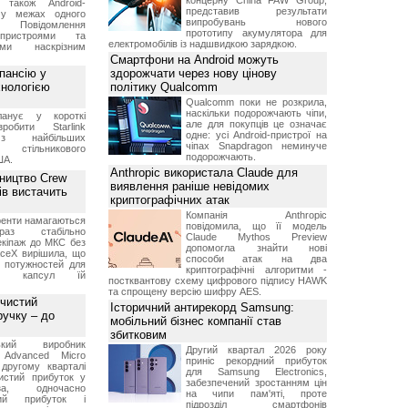
концерну China FAW Group,
 також Android-
представив результати
 у межах одного
випробувань нового
 Повідомлення
прототипу акумулятора для
пристроями та
електромобілів із надшвидкою зарядкою.
ми наскрізним
Смартфони на Android можуть
пансію у
здорожчати через нову цінову
хнологією
політику Qualcomm
Qualcomm поки не розкрила,
наскільки подорожчають чіпи,
анує у короткі
але для покупців це означає
робити Starlink
одне: усі Android-пристрої на
 найбільших
чіпах Snapdragon неминуче
в стільникового
подорожчають.
ША.
Anthropic використала Claude для
ництво Crew
виявлення раніше невідомих
ів вистачить
криптографічних атак
Компанія Anthropic
ренти намагаються
повідомила, що її модель
аз стабільно
Claude Mythos Preview
екіпаж до МКС без
допомогла знайти нові
aceX вирішила, що
способи атак на два
 потужностей для
криптографічні алгоритми -
них капсул їй
постквантову схему цифрового підпису HAWK
та спрощену версію шифру AES.
 чистий
Історичний антирекорд Samsung:
ручку – до
мобільний бізнес компанії став
збитковим
ський виробник
Другий квартал 2026 року
 Advanced Micro
приніс рекордний прибуток
другому кварталі
для Samsung Electronics,
истий прибуток у
забезпечений зростанням цін
а, одночасно
на чипи пам'яті, проте
ний прибуток і
підрозділ смартфонів