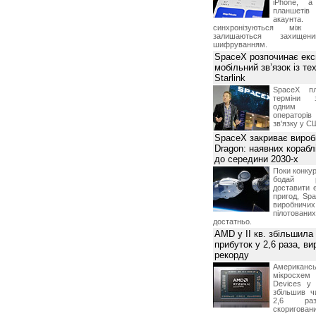
iPhone, а
планшетів
акаунта.
синхронізуються між 
залишаються захищени
шифруванням.
SpaceX розпочинає екс
мобільний зв’язок із те
Starlink
SpaceX пл
терміни з
одним з
операторі
зв'язку у С
SpaceX закриває вироб
Dragon: наявних корабл
до середини 2030-х
Поки конку
бодай р
доставити 
пригод, Sp
виробничих
пілотова
достатньо.
AMD у II кв. збільшила
прибуток у 2,6 раза, ви
рекорду
Американ
мікросхем
Devices у 
збільшив ч
2,6 раз
скоригова