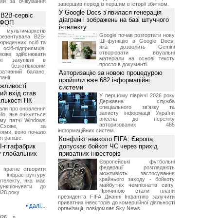
ми за очікування
завершив період із першим в історії збитком.
У Google Docs з’явилася генерація
 B2B-сервіс
діаграм і зображень на базі штучного
а ФОП
інтелекту
ультимаркетів
Google почав розгортати нову
резентувала B2B-
ШІ-функцію в Google Docs,
юридичних осіб та
яка дозволить Gemini
сіб-підприємців,
створювати візуальні
може здійснювати
матеріали на основі тексту
вні закупівлі в
просто в документі.
безготівковим
ративний баланс,
Авторизацію за новою процедурою
анії.
пройшли вже 682 інформаційні
ожливості
системи
ий вхід став
У першому півріччі 2026 року
ількості ПК
Державна служба
спеціального зв'язку та
али про оновлення
захисту інформації України
lo, яке очікується
внесла до переліку
му патчі Windows
авторизованих 485
хоже, за
інформаційних систем.
нями, воно почало
я раніше.
Конфлікт навколо FIFA: Європа
I-гігафабрик
допускає бойкот ЧС через прихід
у глобальних
приватних інвесторів
Європейські футбольні
федерації розглядають
я прагне створити
можливість застосування
нфраструктуру
крайнього заходу - бойкоту
нтелекту, яка має
майбутніх чемпіонатів світу.
нкціонувати до
Причиною стали плани
028 року
президента FIFA Джанні Інфантіно залучити
приватних інвесторів до комерційної діяльності
•
далі...
організації, повідомляє Sky News.
026 »