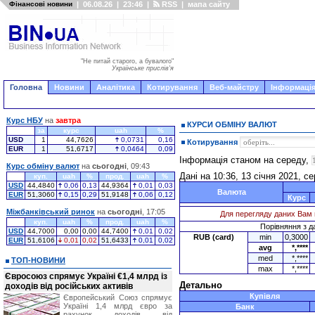
Фінансові новини
|
06.08.26
|
23:46
|
RSS
|
мапа сайту
"Не питай старого, а бувалого"
Українське прислів'я
Головна
Новини
Аналітика
Котирування
Веб-майстру
Інформація
Курс НБУ
на
завтра
КУРСИ ОБМІНУ ВАЛЮТ
за
курс
uah
%
USD
1
44,7626
0,0731
0,16
Котирування
EUR
1
51,6717
0,0464
0,09
Інформація станом на середу,
Курс обміну валют
на
сьогодні
, 09:43
Дані на 10:36, 13 січня 2021, с
куп.
uah
%
прод.
uah
%
USD
44,4840
0,06
0,13
44,9364
0,01
0,03
Валюта
EUR
51,3060
0,15
0,29
51,9148
0,06
0,12
Курс
Міжбанківський ринок
на
сьогодні
, 17:05
Для перегляду даних Вам 
куп.
uah
%
прод.
uah
%
Порівняння з да
USD
44,7000
0,00
0,00
44,7400
0,01
0,02
RUB (card)
min
0,3000
EUR
51,6106
0,01
0,02
51,6433
0,01
0,02
avg
*,****
med
*,****
ТОП-НОВИНИ
max
*,****
Євросоюз спрямує Україні €1,4 млрд із
Детально
доходів від російських активів
Купівля
Європейський Союз спрямує
Україні 1,4 млрд євро за
Банк
рахунок доходів від