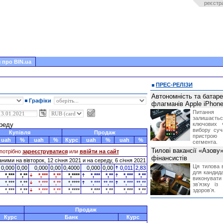
реєстр
 про BIN.ua
ПРЕС-РЕЛІЗИ
Автономність та батар
Графіки
флагманів Apple iPhone
Питання
залишає
ереду
ключових 
вибору суч
Купівля
Продаж
пристрою
uah
%
uah
%
Курс
uah
%
uah
%
сегмента.
Тилові вакансії «Азову
потрібно
зареєструватися
или
ввійти на сайт
фінансистів
ними на вівторок, 12 січня 2021 и на середу, 6 січня 2021
Ця тилова в
0,000
0,00
0,000
0,00
0,4000
0,000
0,00
0,011
2,83
для кандида
*,***
*,**
*,***
*,**
*,****
*,***
*,**
*,***
*,**
виконувати 
*,***
*,**
*,***
*,**
*,****
*,***
**,**
*,***
**,**
звʼязку із
*,***
*,**
*,***
*,**
*,****
*,***
*,**
*,***
*,**
здоровʼя.
Продаж
Курс
Банк
Курс