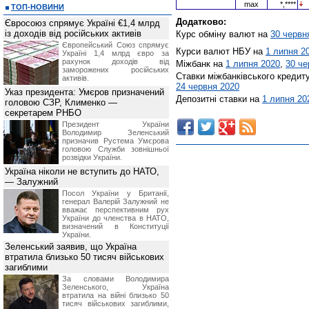
max
*,****
ТОП-НОВИНИ
Додатково:
Євросоюз спрямує Україні €1,4 млрд
із доходів від російських активів
Курс обміну валют на
30 червн
Європейський Союз спрямує
Курси валют НБУ на
1 липня 2
Україні 1,4 млрд євро за
рахунок доходів від
Міжбанк на
1 липня 2020
,
30 че
заморожених російських
Ставки міжбанківського кредит
активів.
24 червня 2020
Указ президента: Умєров призначений
Депозитні ставки на
1 липня 20
головою СЗР, Клименко —
секретарем РНБО
Президент України
Володимир Зеленський
призначив Pустема Умєрова
головою Служби зовнішньої
розвідки України.
Україна ніколи не вступить до НАТО,
— Залужний
Посол України у Британії,
генерал Валерій Залужний не
вважає перспективним рух
України до членства в НАТО,
визначений в Конституції
України.
Зеленський заявив, що Україна
втратила близько 50 тисяч військових
загиблими
За словами Володимира
Зеленського, Україна
втратила на війні близько 50
тисяч військових загиблими,