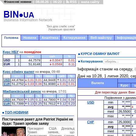
Фінансові новини
|
08.08.26
|
06:23
|
RSS
|
мапа сайту
"Без діла слабіє сила"
Українське прислів'я
Головна
Новини
Аналітика
Котирування
Веб-майстру
Інформація
Курс НБУ
на
понеділок
КУРСИ ОБМІНУ ВАЛЮТ
за
курс
uah
%
USD
1
44,7579
0,0047
0,01
Котирування
EUR
1
51,6148
0,0569
0,11
Інформація станом на середу,
Курс обміну валют
на
вчора
, 09:48
Дані на 10:28, 1 липня 2020, с
куп.
uah
%
прод.
uah
%
USD
44,4784
0,01
0,01
44,9448
0,01
0,02
Валюта
EUR
51,2752
0,03
0,06
51,9080
0,01
0,01
Курс
Міжбанківський ринок
на
вчора
, 17:01
Для перегляду даних Вам 
куп.
uah
%
прод.
uah
%
Порівняння з даними 
USD
44,7500
0,05
0,11
44,7800
0,04
0,09
USD
min
**,****
EUR
51,7399
0,13
0,25
51,7612
0,12
0,23
avg
**,****
med
26,5500
ТОП-НОВИНИ
max
**,****
Постачання ракет для Patriot Україні не
CHF
min
25,0000
буде: Трамп зробив заяву
avg
**,****
Президент США Дональд
med
**,****
Трамп заявив, що
Сполученим Штатам самим
max
**,****