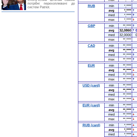
потрібні перехоплювачі до
RUB
min
*,****
систем Patriot.
avg
*,****
med
*,****
max
*,****
GBP
min
**,****
avg
32,0860
med
32,0000
max
**,****
CAD
min
**,****
avg
**,****
med
**,****
max
**,****
EUR
min
**,****
avg
**,****
med
**,****
max
**,****
USD (card)
min
**,****
avg
**,****
med
**,****
max
**,****
EUR (card)
min
**,****
avg
**,****
med
**,****
max
**,****
RUB (card)
min
*,****
avg
*,****
med
*,****