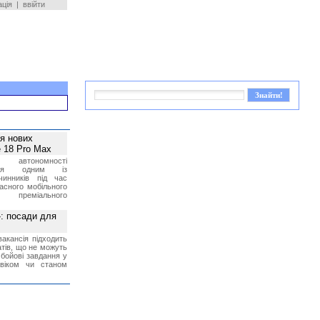
ація
|
ввійти
ея нових
 18 Pro Max
 автономності
ться одним із
чинників під час
асного мобільного
 преміального
»: посади для
акансія підходить
тів, що не можуть
бойові завдання у
 віком чи станом