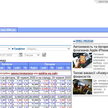
реєстр
 про BIN.ua
ПРЕС-РЕЛІЗИ
Автономність та батар
Графіки
флагманів Apple iPhone
Питання
залишає
ереду
ключових 
вибору суч
Купівля
Продаж
пристрою
uah
%
uah
%
Курс
uah
%
uah
%
сегмента.
Тилові вакансії «Азову
потрібно
зареєструватися
или
ввійти на сайт
фінансистів
на вівторок, 30 червня 2020 и на середу, 24 червня 2020
Ця тилова в
*,***
*,**
*,***
*,**
**,****
*,***
*,**
*,***
*,**
для кандида
*,***
*,**
*,***
*,**
**,****
*,***
*,**
*,***
*,**
виконувати 
0,000
0,00
0,050
0,19
26,7550
0,045
0,17
0,030
0,11
звʼязку із
*,***
*,**
*,***
*,**
**,****
*,***
*,**
*,***
*,**
здоровʼя.
0,000
0,00
0,000
0,00
28,0000
0,000
0,00
0,000
0,00
*,***
*,**
*,***
*,**
**,****
*,***
*,**
*,***
*,**
*,***
*,**
*,***
*,**
**,****
*,***
*,**
*,***
*,**
*,***
*,**
*,***
*,**
**,****
*,***
*,**
*,***
*,**