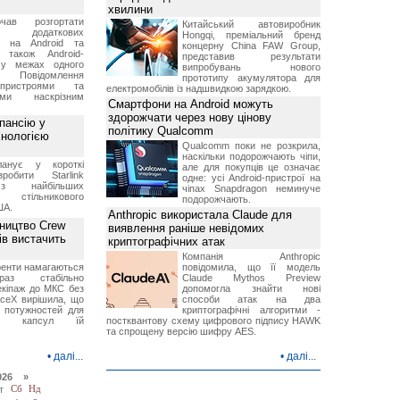
хвилини
чав розгортати
Китайський автовиробник
ку додаткових
Hongqi, преміальний бренд
в на Android та
концерну China FAW Group,
 також Android-
представив результати
 у межах одного
випробувань нового
 Повідомлення
прототипу акумулятора для
пристроями та
електромобілів із надшвидкою зарядкою.
ми наскрізним
Смартфони на Android можуть
здорожчати через нову цінову
пансію у
політику Qualcomm
хнологією
Qualcomm поки не розкрила,
наскільки подорожчають чіпи,
анує у короткі
але для покупців це означає
робити Starlink
одне: усі Android-пристрої на
 найбільших
чіпах Snapdragon неминуче
в стільникового
подорожчають.
ША.
Anthropic використала Claude для
ництво Crew
виявлення раніше невідомих
ів вистачить
криптографічних атак
Компанія Anthropic
ренти намагаються
повідомила, що її модель
аз стабільно
Claude Mythos Preview
екіпаж до МКС без
допомогла знайти нові
aceX вирішила, що
способи атак на два
 потужностей для
криптографічні алгоритми -
них капсул їй
постквантову схему цифрового підпису HAWK
та спрощену версію шифру AES.
•
далі...
•
далі...
026 »
т
Сб
Нд