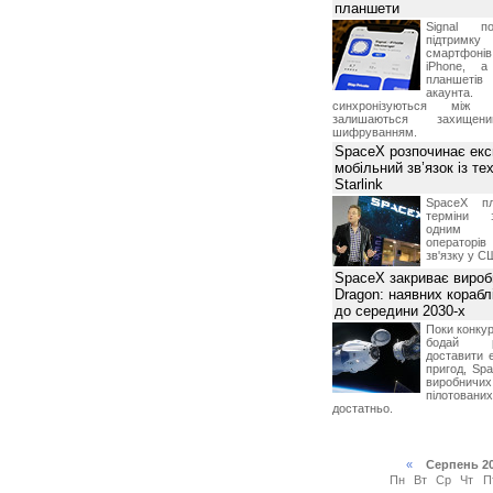
планшети
Signal по
підтрим
смартфоні
iPhone, а
планшетів
акаунта.
синхронізуються між 
залишаються захищени
шифруванням.
SpaceX розпочинає екс
мобільний зв’язок із те
Starlink
SpaceX пл
терміни з
одним з
операторі
зв'язку у С
SpaceX закриває вироб
Dragon: наявних корабл
до середини 2030-х
Поки конку
бодай р
доставити 
пригод, Sp
виробничих
пілотова
достатньо.
«
Серпень 2
Пн
Вт
Ср
Чт
П