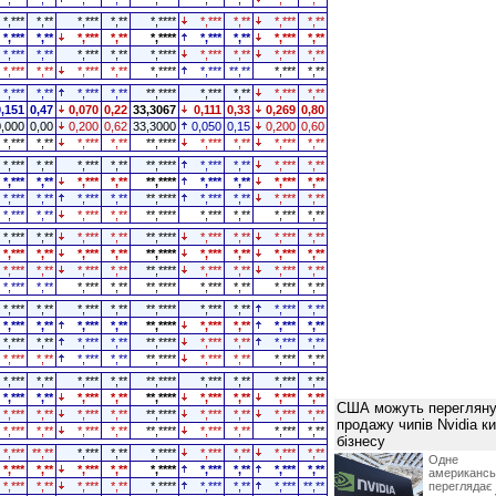
*,***
*,**
*,***
*,**
*,****
*,***
*,**
*,***
*,**
*,***
*,**
*,***
*,**
*,****
*,***
*,**
*,***
*,**
*,***
*,**
*,***
*,**
*,****
*,***
*,**
*,***
*,**
*,***
*,**
*,***
*,**
*,****
*,***
**,**
*,***
*,**
*,***
*,**
*,***
*,**
**,****
*,***
*,**
*,***
*,**
0,151
0,47
0,070
0,22
33,3067
0,111
0,33
0,269
0,80
0,000
0,00
0,200
0,62
33,3000
0,050
0,15
0,200
0,60
*,***
*,**
*,***
*,**
**,****
*,***
*,**
*,***
*,**
*,***
*,**
*,***
*,**
**,****
*,***
*,**
*,***
*,**
*,***
*,**
*,***
*,**
**,****
*,***
*,**
*,***
*,**
*,***
*,**
*,***
*,**
**,****
*,***
*,**
*,***
*,**
*,***
*,**
*,***
*,**
**,****
*,***
*,**
*,***
*,**
*,***
*,**
*,***
*,**
**,****
*,***
*,**
*,***
*,**
*,***
*,**
*,***
*,**
**,****
*,***
*,**
*,***
*,**
*,***
*,**
*,***
*,**
**,****
*,***
*,**
*,***
*,**
*,***
*,**
*,***
*,**
**,****
*,***
*,**
*,***
*,**
*,***
*,**
*,***
*,**
**,****
*,***
*,**
*,***
*,**
*,***
*,**
*,***
*,**
**,****
*,***
*,**
*,***
*,**
*,***
*,**
*,***
*,**
**,****
*,***
*,**
*,***
*,**
*,***
*,**
*,***
*,**
**,****
*,***
*,**
*,***
*,**
*,***
*,**
*,***
*,**
**,****
*,***
*,**
*,***
*,**
*,***
*,**
*,***
*,**
**,****
*,***
*,**
*,***
*,**
США можуть перегляну
*,***
*,**
*,***
*,**
**,****
*,***
*,**
*,***
*,**
продажу чипів Nvidia к
*,***
*,**
*,***
*,**
**,****
*,***
*,**
*,***
*,**
бізнесу
*,***
**,**
*,***
*,**
*,****
*,***
*,**
*,***
*,**
Одне 
*,***
*,**
*,***
*,**
*,****
*,***
*,**
*,***
*,**
американ
*,***
*,**
*,***
*,**
*,****
*,***
*,**
*,***
**,**
перегляда