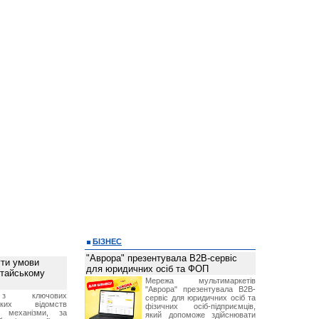
БІЗНЕС
"Аврора" презентувала B2B-сервіс
ти умови
для юридичних осіб та ФОП
итайському
Мережа мультимаркетів
"Аврора" презентувала B2B-
з ключових
сервіс для юридичних осіб та
ських відомств
фізичних осіб-підприємців,
є механізми, за
який допоможе здійснювати