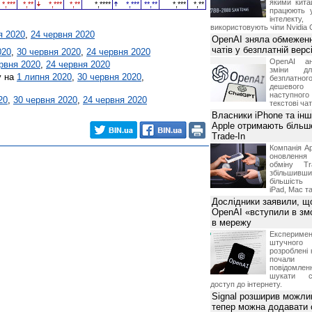
якими китай
*,***
*,**
*,***
*,**
*,****
*,***
**,**
*,***
*,**
працюють 
інтелекту
використовують чіпи Nvidia 
я 2020
,
24 червня 2020
OpenAI зняла обмеженн
чатів у безплатній вер
020
,
30 червня 2020
,
24 червня 2020
OpenAI ан
рвня 2020
,
24 червня 2020
зміни дл
у на
1 липня 2020
,
30 червня 2020
,
безплатн
дешевого
наступног
20
,
30 червня 2020
,
24 червня 2020
текстові ча
Власники iPhone та інш
Apple отримають більш
Trade-In
Компанія Ap
оновлення
обміну T
збільшивши
більшість
iPad, Mac т
Дослідники заявили, щ
OpenAI «вступили в змо
в мережу
Експериме
штучного 
розроблені 
почали 
повідомлен
шукати с
доступ до інтернету.
Signal розширив можлив
тепер можна додавати