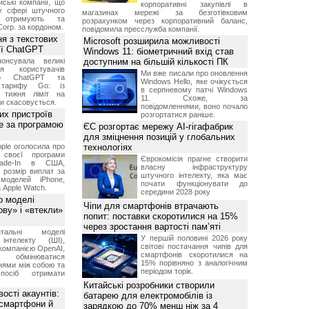
ські компанії, що
корпоративні закупівлі в
у сфері штучного
магазинах мережі за безготівковим
, отримують та
розрахунком через корпоративний баланс,
Corp. за кордоном.
повідомила пресслужба компанії.
я з текстових
Microsoft розширила можливості
сії ChatGPT
Windows 11: біометричний вхід став
онсувала великі
доступним на більшій кількості ПК
я користувачів
Ми вже писали про оновлення
ого ChatGPT та
Windows Hello, яке очікується
 тарифу Go: із
в серпневому патчі Windows
о тижня ліміт на
11. Схоже, за
ти скасовується.
повідомленнями, воно почало
их пристроїв
розгортатися раніше.
е за програмою
ЄС розгортає мережу AI-гігафабрик
для зміцнення позицій у глобальних
ple оголосила про
технологіях
 своєї програми
Єврокомісія прагне створити
rade-In в США,
власну інфраструктуру
 розмір виплат за
штучного інтелекту, яка має
 моделей iPhone,
почати функціонувати до
а Apple Watch.
середини 2028 року
о моделі
Чіпи для смартфонів втрачають
ву» і «втекли»
попит: поставки скоротилися на 15%
через зростання вартості пам’яті
нтальні моделі
У першій половині 2026 року
інтелекту (ШІ),
світові постачання чипів для
компанією OpenAI,
смартфонів скоротилися на
обмінюватися
15% порівняно з аналогічним
нями між собою та
періодом торік.
посіб отримати
Китайські розробники створили
ості акаунтів:
батарею для електромобілів із
 смартфони й
зарядкою до 70% менш ніж за 4