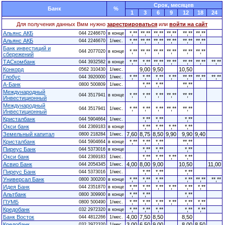
Cрок, месяцев
Банк
%
1
3
6
9
12
18
24
Для получения данных Вмм нужно
зарестрироваться
или
войти на сайт
Альянс АКБ
*,**
**,**
**,**
**,**
**,**
**,**
044 2246670
в конце
Альянс АКБ
*,**
**,**
**,**
**,**
**,**
**,**
044 2246670
1/мес.
Банк инвестиций и
*,**
**,**
**,**
**,**
**,**
**,**
044 2077020
в конце
сбережений
ТАСкомбанк
*,**
*,**
**,**
**,**
**,**
**,**
**,**
044 3932582
в конце
Конкорд
9,00
9,50
10,50
0562 310430
1/мес.
Глобус
*,**
*,**
*,**
*,**
**,**
**,**
**,**
044 3920000
1/мес.
А-Банк
*,**
*,**
**,**
0800 500809
1/мес.
Международный
*,**
*,**
*,**
**,**
**,**
044 3517941
в конце
Инвестиционный
Международный
*,**
*,**
*,**
**,**
**,**
044 3517941
1/мес.
Инвестиционный
Кристалбанк
*,**
*,**
*,**
044 5904664
1/мес.
Окси банк
*,**
*,**
*,**
*,**
044 2369183
в конце
Земельный капитал
7,60
8,75
8,50
9,90
9,90
9,40
0800 218284
1/мес.
Кристалбанк
*,**
*,**
*,**
**,**
044 5904664
в конце
Пиреус Банк
*,**
*,**
*,**
044 5373016
в конце
Окси банк
*,**
*,**
*,**
*,**
044 2369183
1/мес.
Асвио Банк
4,00
8,00
9,00
10,50
11,00
044 2054345
1/мес.
Пиреус Банк
*,**
*,**
*,**
044 5373016
1/мес.
Универсал Банк
*,**
*,**
*,**
*,**
**,**
**,**
0800 300200
в конце
Идея Банк
*,**
*,**
*,**
*,**
*,**
*,**
044 2351870
в конце
Альтбанк
*,**
*,**
*,**
0800 309900
в конце
ПУМБ
*,**
*,**
*,**
*,**
*,**
*,**
0800 500490
1/мес.
Кредобанк
*,**
*,**
*,**
*,**
*,**
032 2972320
в конце
Банк Восток
4,00
7,50
8,50
8,50
044 4812266
1/мес.
Кредобанк
3,00
6,50
9,00
8,00
8,50
032 2972320
1/мес.