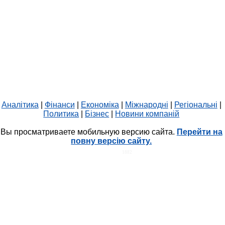
Аналітика
|
Фінанси
|
Економіка
|
Міжнародні
|
Регіональні
|
Политика
|
Бізнес
|
Новини компаній
Вы просматриваете мобильную версию сайта.
Перейти на
повну версію сайту.
HIT.UA
1882