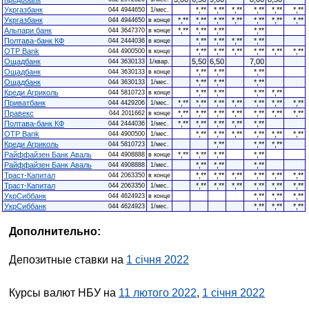
Укргазбанк
*,**
*,**
*,**
*,**
*,**
*,**
044 4944650
1/мес.
Укргазбанк
*,**
*,**
*,**
*,**
*,**
*,**
*,**
044 4944650
в конце
Альпари банк
*,**
*,**
*,**
*,**
044 3647370
в конце
Полтава-банк КФ
*,**
*,**
*,**
*,**
044 2444036
в конце
OTP Bank
*,**
*,**
*,**
*,**
*,**
*,**
044 4900500
в конце
Ощадбанк
5,50
6,50
7,00
044 3630133
1/квар.
Ощадбанк
*,**
*,**
*,**
044 3630133
в конце
Ощадбанк
*,**
*,**
*,**
044 3630133
1/мес.
Креди Агриколь
*,**
*,**
*,**
*,**
044 5810723
в конце
Приватбанк
*,**
*,**
*,**
*,**
*,**
*,**
*,**
044 4429206
1/мес.
Правекс
*,**
*,**
*,**
*,**
*,**
*,**
*,**
044 2011662
в конце
Полтава-банк КФ
*,**
*,**
*,**
*,**
*,**
044 2444036
1/мес.
OTP Bank
*,**
*,**
*,**
*,**
*,**
*,**
044 4900500
1/мес.
Креди Агриколь
*,**
*,**
*,**
044 5810723
1/мес.
Райффайзен Банк Аваль
*,**
*,**
*,**
*,**
044 4908888
в конце
Райффайзен Банк Аваль
*,**
*,**
*,**
044 4908888
1/мес.
Траст-Капитал
*,**
*,**
*,**
*,**
*,**
*,**
044 2063350
в конце
Траст-Капитал
*,**
*,**
*,**
*,**
*,**
*,**
044 2063350
1/мес.
УкрСиббанк
*,**
*,**
*,**
044 4624923
в конце
УкрСиббанк
*,**
*,**
*,**
044 4624923
1/мес.
Дополнительно:
Депозитные ставки на
1 січня 2022
Курсы валют НБУ на
11 лютого 2022
,
1 січня 2022