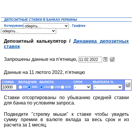
ДЕПОЗИТНЫЕ СТАВКИ В БАНКАХ УКРАИНЫ
Котирування
Графіки
Депозитный калькулятор /
Динамика депозитных
ставок
Запрошены данные на п'ятницю,
Данные на 11 лютого 2022, п'ятницю
СУММА
ВКЛАДЧИК
ВАЛЮТА
СРОК
ВЫПЛАТА %
ЮР
ФИЗ
UAH
USD
EUR
Ставки отсортированы по убыванию средней ставки
для банка по условиям запроса.
Подведите "стрелку мыши" к ставке чтобы увидеть
сумму премии в валюте вклада за весь срок и из
расчета за 1 месяц.