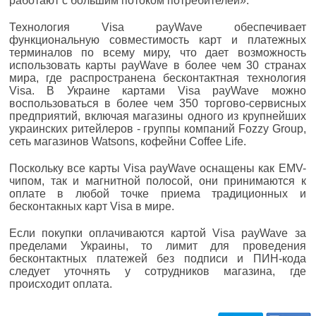
работают с большим потоком потребителей».
Технология Visa payWave обеспечивает
функциональную совместимость карт и платежных
терминалов по всему миру, что дает возможность
использовать карты payWave в более чем 30 странах
мира, где распространена бесконтактная технология
Visa. В Украине картами Visa payWave можно
воспользоваться в более чем 350 торгово-сервисных
предприятий, включая магазины одного из крупнейших
украинских ритейлеров - группы компаний Fozzy Group,
сеть магазинов Watsons, кофейни Coffee Life.
Поскольку все карты Visa payWave оснащены как EMV-
чипом, так и магнитной полосой, они принимаются к
оплате в любой точке приема традиционных и
бесконтакных карт Visa в мире.
Если покупки оплачиваются картой Visa payWave за
пределами Украины, то лимит для проведения
бесконтактных платежей без подписи и ПИН-кода
следует уточнять у сотрудников магазина, где
происходит оплата.