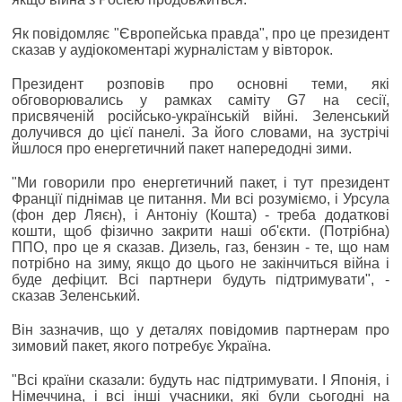
Як повідомляє "Європейська правда", про це президент
сказав у аудіокоментарі журналістам у вівторок.
Президент розповів про основні теми, які
обговорювались у рамках саміту G7 на сесії,
присвяченій російсько-українській війні. Зеленський
долучився до цієї панелі. За його словами, на зустрічі
йшлося про енергетичний пакет напередодні зими.
"Ми говорили про енергетичний пакет, і тут президент
Франції піднімав це питання. Ми всі розуміємо, і Урсула
(фон дер Ляєн), і Антоніу (Кошта) - треба додаткові
кошти, щоб фізично закрити наші об'єкти. (Потрібна)
ППО, про це я сказав. Дизель, газ, бензин - те, що нам
потрібно на зиму, якщо до цього не закінчиться війна і
буде дефіцит. Всі партнери будуть підтримувати", -
сказав Зеленський.
Він зазначив, що у деталях повідомив партнерам про
зимовий пакет, якого потребує Україна.
"Всі країни сказали: будуть нас підтримувати. І Японія, і
Німеччина, і всі інші учасники, які були сьогодні на