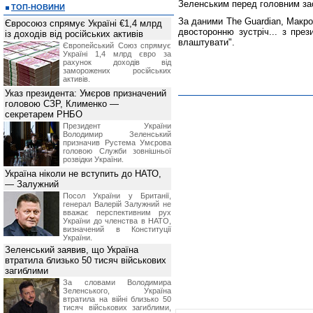
Зеленським перед головним за
ТОП-НОВИНИ
За даними The Guardian, Макро
Євросоюз спрямує Україні €1,4 млрд
двосторонню зустріч... з през
із доходів від російських активів
влаштувати".
Європейський Союз спрямує
Україні 1,4 млрд євро за
рахунок доходів від
заморожених російських
активів.
Указ президента: Умєров призначений
головою СЗР, Клименко —
секретарем РНБО
Президент України
Володимир Зеленський
призначив Pустема Умєрова
головою Служби зовнішньої
розвідки України.
Україна ніколи не вступить до НАТО,
— Залужний
Посол України у Британії,
генерал Валерій Залужний не
вважає перспективним рух
України до членства в НАТО,
визначений в Конституції
України.
Зеленський заявив, що Україна
втратила близько 50 тисяч військових
загиблими
За словами Володимира
Зеленського, Україна
втратила на війні близько 50
тисяч військових загиблими,