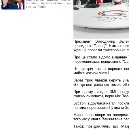
потрібні перехоплювачі до
систем Patriot.
Президент Володимир Зеле
президент Франції Емманюел
Франції провели тристоронню з
Про це стало відомо виданню T
перемовинами, повідомляє "Єв
Ця зустріч стала першою ос
майже чотири місяці.
Зараз троє лідерів беруть уча
G7, де центральною темою обгов
При цьому західні ЗМІ пові
годину очікувати, перш ніж Зел
Зустріч відбулася на тлі поси
прямих переговорів Путіна із З
Мирні переговори за посеред
того часу увага Вашингтона пе
Також повідомляли, що Мак