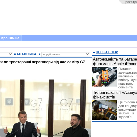
реєстр
 про BIN.ua
ПРЕС-РЕЛІЗИ
АНАЛІТИКА
Автономність та батар
вели тристоронні переговори під час саміту G7
флагманів Apple iPhone
Питання
залишає
ключових 
вибору суч
пристрою
сегмента.
Тилові вакансії «Азову
фінансистів
Ця тилова в
для кандида
виконувати 
звʼязку із
здоровʼя.