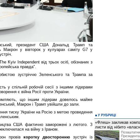
нський, президент США Дональд Трамп та
ь Макрон у вівторок у кулуарах саміту G7 у
устріч.
he Kyiv Independent від трьох осіб, обізнаних з
ропейська правда".
обистою зустріччю Зеленського та Трампа за
сть у спільній робочій сесії з іншими лідерами
орення є війна Росії проти України.
домляють, що іншим лідерам довелось майже
енський, Макрон і Трамп увійшли до зали.
лення тиску України на Росію з метою проведення
У РУБРИЦІ
еленським.
«Флеш» закликав компан
ництва США фактично заморожені з лютого. З
листи від нібито «влас
реключилася на війну з Іраном.
Позашта
Президент
рон провів
коротку двосторонню
зустріч із
Бескрест