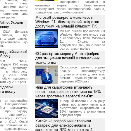
корпоративні закупівлі в
ий бізнес почав
магазинах мережі за безготівковим
и анонімні листи
розрахунком через корпоративний баланс,
ід «власників
повідомила пресслужба компанії.
 заплатити, аби
Microsoft розширила можливості
так дронів.
Windows 11: біометричний вхід став
triot Україні
доступним на більшій кількості ПК
заяву
Ми вже писали про оновлення
т США Дональд
Windows Hello, яке очікується
заявив, що
в серпневому патчі Windows
м Штатам самим
11. Схоже, за
перехоплювачі до
повідомленнями, воно почало
ot.
розгортатися раніше.
лрд військової
ЄС розгортає мережу AI-гігафабрик
6 році
для зміцнення позицій у глобальних
-члени НАТО
технологіях
Україні €70 млрд
Єврокомісія прагне створити
кову допомогу,
власну інфраструктуру
я та підготовку
штучного інтелекту, яка має
х у 2026 році.
почати функціонувати до
й обсяг підтримки
середини 2028 року
ти й у 2027 році.
підозри
Чіпи для смартфонів втрачають
 та послу
попит: поставки скоротилися на 15%
через зростання вартості пам’яті
е антикорупційне
У першій половині 2026 року
Спеціалізована
світові постачання чипів для
ійна прокуратура
смартфонів скоротилися на
ли про підозру
15% порівняно з аналогічним
 віцепрем'єр-
періодом торік.
міністерці юстиції,
Китайські розробники створили
їни в США Ользі
батарею для електромобілів із
му збагаченні на
 недостовірному
зарядкою до 70% менш ніж за 4