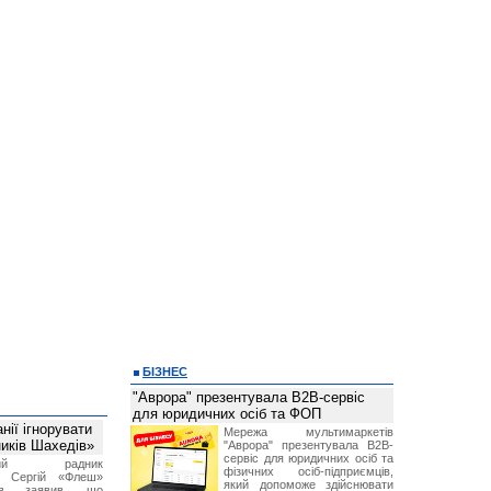
БІЗНЕС
"Аврора" презентувала B2B-сервіс
для юридичних осіб та ФОП
ії ігнорувати
Мережа мультимаркетів
ників Шахедів»
"Аврора" презентувала B2B-
сервіс для юридичних осіб та
тний радник
фізичних осіб-підприємців,
а Сергій «Флеш»
який допоможе здійснювати
нов заявив, що