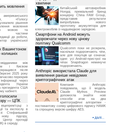
хвилини
вить мовлення
Китайський автовиробник
Hongqi, преміальний бренд
концерну China FAW Group,
о американського
представив результати
ення, «Голосу
випробувань нового
ухвалило рішення
прототипу акумулятора для
влення мовлення
електромобілів із надшвидкою зарядкою.
ькою мовою та
ння частини
Смартфони на Android можуть
редакції до роботи,
здорожчати через нову цінову
ктор української
політику Qualcomm
Qualcomm поки не розкрила,
ж Вашингтоном
наскільки подорожчають чіпи,
о колишніх
але для покупців це означає
одне: усі Android-пристрої на
чіпах Snapdragon неминуче
звідданими між
подорожчають.
оном і Києвом
окращився після
Anthropic використала Claude для
березні 2025 року
виявлення раніше невідомих
имчасово перекрив
криптографічних атак
інформації через
идента України
Компанія Anthropic
а президента США
повідомила, що її модель
у кабінеті.
Claude Mythos Preview
допомогла знайти нові
оголосили
способи атак на два
дозру — ЦПК
криптографічні алгоритми -
віцепрем'єрці з
постквантову схему цифрового підпису HAWK
ції та експослу в
та спрощену версію шифру AES.
і Стефанішиній
нову підозру,
•
далі...
є Центр протидії
ПК) в середу.