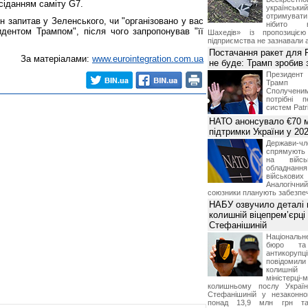
сіданням саміту G7.
українськ
отримуват
н запитав у Зеленського, чи "організовано у вас
нібито в
идентом Трампом", після чого запропонував "її
Шахедів» із пропозицією
підприємства не зазнавали а
Постачання ракет для Pa
За матеріалами:
www.eurointegration.com.ua
не буде: Трамп зробив 
Президен
Трамп 
Сполучени
потрібні 
систем Patri
НАТО анонсувало €70 м
підтримки України у 202
Держави
спрямують 
на війсь
обладнанн
військови
Аналогічни
союзники планують забезпечи
НАБУ озвучило деталі 
колишній віцепрем’єрці
Стефанішиній
Національн
бюро та 
антикорупц
повідоми
колишній
міністерці-
колишньому послу Укра
Стефанішиній у незаконно
понад 13,9 млн грн та