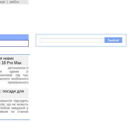
ація
|
ввійти
ея нових
 18 Pro Max
 автономності
ться одним із
чинників під час
асного мобільного
 преміального
»: посади для
акансія підходить
тів, що не можуть
бойові завдання у
 віком чи станом