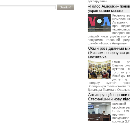
декларуванні.
«Голос Америки» поно
українською мовою
Керівництв
іномовл
Америки», 
про відно
українс
поверне
співробітників української 
повідомив головний реда
служби «Голосу Америки»
Обмін розвідданими мі
і Києвом повернувся д
масштабів
Обмін ро
Вашингт
суттєво п
того, як у 
Білий дім т
доступ до 
невдалу зустріч през
Володимира Зеленського т
Дональда Трампа в Овальном
Антикорупційні органи 
Стефанішиній нову пі
Колишній 
євроінтегра
США Ольз
вручили 
повідомля
корупції (Ц