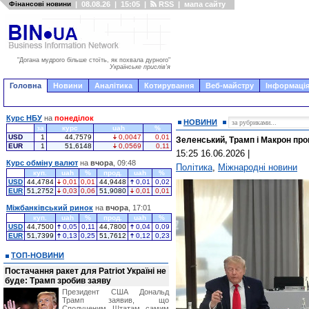
Фінансові новини
|
08.08.26
|
15:05
|
RSS
|
мапа сайту
"Догана мудрого більше стоїть, як похвала дурного"
Українське прислів'я
Головна
Новини
Аналітика
Котирування
Веб-майстру
Інформація
Курс НБУ
на
понеділок
НОВИНИ
за
курс
uah
%
USD
1
44,7579
0,0047
0,01
Зеленський, Трамп і Макрон про
EUR
1
51,6148
0,0569
0,11
15:25 16.06.2026
|
Курс обміну валют
на
вчора
, 09:48
Політика
,
Міжнародні новини
куп.
uah
%
прод.
uah
%
USD
44,4784
0,01
0,01
44,9448
0,01
0,02
EUR
51,2752
0,03
0,06
51,9080
0,01
0,01
Міжбанківський ринок
на
вчора
, 17:01
куп.
uah
%
прод.
uah
%
USD
44,7500
0,05
0,11
44,7800
0,04
0,09
EUR
51,7399
0,13
0,25
51,7612
0,12
0,23
ТОП-НОВИНИ
Постачання ракет для Patriot Україні не
буде: Трамп зробив заяву
Президент США Дональд
Трамп заявив, що
Сполученим Штатам самим