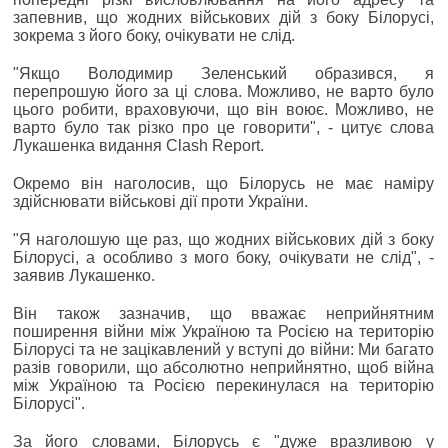
запевнив, що жодних військових дій з боку Білорусі,
зокрема з його боку, очікувати не слід.
"Якщо Володимир Зеленський образився, я
перепрошую його за ці слова. Можливо, не варто було
цього робити, враховуючи, що він воює. Можливо, не
варто було так різко про це говорити", - цитує слова
Лукашенка видання Clash Report.
Окремо він наголосив, що Білорусь не має наміру
здійснювати військові дії проти України.
"Я наголошую ще раз, що жодних військових дій з боку
Білорусі, а особливо з мого боку, очікувати не слід", -
заявив Лукашенко.
Він також зазначив, що вважає неприйнятним
поширення війни між Україною та Росією на територію
Білорусі та не зацікавлений у вступі до війни: Ми багато
разів говорили, що абсолютно неприйнятно, щоб війна
між Україною та Росією перекинулася на територію
Білорусі".
За його словами, Білорусь є "дуже вразливою у