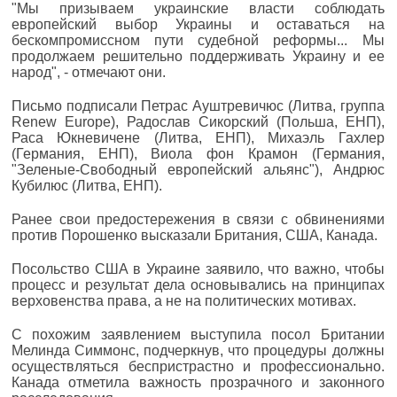
"Мы призываем украинские власти соблюдать
европейский выбор Украины и оставаться на
бескомпромиссном пути судебной реформы... Мы
продолжаем решительно поддерживать Украину и ее
народ", - отмечают они.
Письмо подписали Петрас Ауштревичюс (Литва, группа
Renew Europe), Радослав Сикорский (Польша, ЕНП),
Раса Юкневичене (Литва, ЕНП), Михаэль Гахлер
(Германия, ЕНП), Виола фон Крамон (Германия,
"Зеленые-Свободный европейский альянс"), Андрюс
Кубилюс (Литва, ЕНП).
Ранее свои предостережения в связи с обвинениями
против Порошенко высказали Британия, США, Канада.
Посольство США в Украине заявило, что важно, чтобы
процесс и результат дела основывались на принципах
верховенства права, а не на политических мотивах.
С похожим заявлением выступила посол Британии
Мелинда Симмонс, подчеркнув, что процедуры должны
осуществляться беспристрастно и профессионально.
Канада отметила важность прозрачного и законного