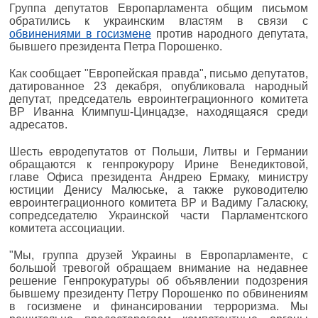
Группа депутатов Европарламента общим письмом
обратились к украинским властям в связи с
обвинениями в госизмене
против народного депутата,
бывшего президента Петра Порошенко.
Как сообщает "Европейская правда", письмо депутатов,
датированное 23 декабря, опубликовала народный
депутат, председатель евроинтеграционного комитета
ВР Иванна Климпуш-Цинцадзе, находящаяся среди
адресатов.
Шесть евродепутатов от Польши, Литвы и Германии
обращаются к генпрокурору Ирине Венедиктовой,
главе Офиса президента Андрею Ермаку, министру
юстиции Денису Малюське, а также руководителю
евроинтеграционного комитета ВР и Вадиму Галасюку,
сопредседателю Украинской части Парламентского
комитета ассоциации.
"Мы, группа друзей Украины в Европарламенте, с
большой тревогой обращаем внимание на недавнее
решение Генпрокуратуры об объявлении подозрения
бывшему президенту Петру Порошенко по обвинениям
в госизмене и финансировании терроризма. Мы