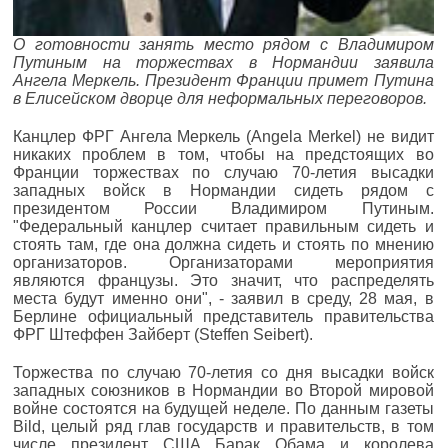
О готовности занять место рядом с Владимиром
Путиным на торжествах в Нормандии заявила
Ангела Меркель. Президент Франции примет Путина
в Елисейском дворце для неформальных переговоров.
Канцлер ФРГ Ангела Меркель (Angela Merkel) не видит
никаких проблем в том, чтобы на предстоящих во
Франции торжествах по случаю 70-летия высадки
западных войск в Нормандии сидеть рядом с
президентом России Владимиром Путиным.
"Федеральный канцлер считает правильным сидеть и
стоять там, где она должна сидеть и стоять по мнению
организаторов. Организаторами мероприятия
являются французы. Это значит, что распределять
места будут именно они", - заявил в среду, 28 мая, в
Берлине официальный представитель правительства
ФРГ Штеффен Зайберт (Steffen Seibert).
Торжества по случаю 70-летия со дня высадки войск
западных союзников в Нормандии во Второй мировой
войне состоятся на будущей неделе. По данным газеты
Bild, целый ряд глав государств и правительств, в том
числе президент США Барак Обама и королева