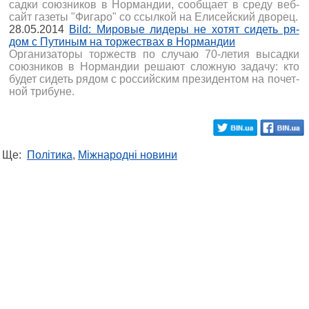
сад­ки со­юз­ни­ков в Нор­ман­дии, со­об­ща­ет в сре­ду веб-
сайт га­зе­ты "Фигаро" со ссыл­кой на Ели­сей­ский дво­рец.
28.05.2014
Bild: Ми­ро­вые ли­де­ры не хо­тят си­деть ря­
дом с Пу­ти­ным на тор­же­ствах в Нор­ман­дии
Ор­га­ни­за­то­ры тор­жеств по слу­чаю 70-ле­тия вы­сад­ки
со­юз­ни­ков в Нор­ман­дии ре­ша­ют слож­ную за­да­чу: кто
бу­дет си­деть ря­дом с рос­сий­ским пре­зи­ден­том на по­чет­
ной три­буне.
Ще:
Політика
,
Міжнародні новини