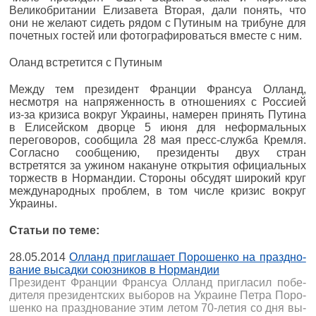
Великобритании Елизавета Вторая, дали понять, что
они не желают сидеть рядом с Путиным на трибуне для
почетных гостей или фотографироваться вместе с ним.
Оланд встретится с Путиным
Между тем президент Франции Франсуа Олланд,
несмотря на напряженность в отношениях с Россией
из-за кризиса вокруг Украины, намерен принять Путина
в Елисейском дворце 5 июня для неформальных
переговоров, сообщила 28 мая пресс-служба Кремля.
Согласно сообщению, президенты двух стран
встретятся за ужином накануне открытия официальных
торжеств в Нормандии. Стороны обсудят широкий круг
международных проблем, в том числе кризис вокруг
Украины.
Статьи по теме:
28.05.2014
Ол­ланд при­гла­ша­ет По­ро­шен­ко на празд­но­
ва­ние вы­сад­ки со­юз­ни­ков в Нор­ман­дии
Пре­зи­дент Фран­ции Фран­с­уа Ол­ланд при­гла­сил по­бе­
ди­те­ля пре­зи­дент­ских вы­бо­ров на Укра­ине Пет­ра По­ро­
шен­ко на празд­но­ва­ние этим ле­том 70-ле­тия со дня вы­