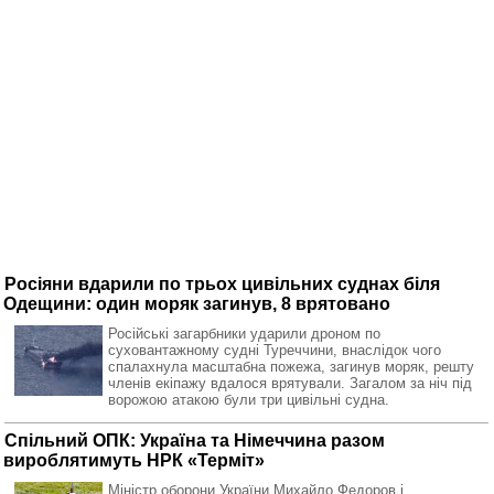
Росіяни вдарили по трьох цивільних суднах біля
Одещини: один моряк загинув, 8 врятовано
Російські загарбники ударили дроном по
суховантажному судні Туреччини, внаслідок чого
спалахнула масштабна пожежа, загинув моряк, решту
членів екіпажу вдалося врятували. Загалом за ніч під
ворожою атакою були три цивільні судна.
Спільний ОПК: Україна та Німеччина разом
вироблятимуть НРК «Терміт»
Міністр оборони України Михайло Федоров і