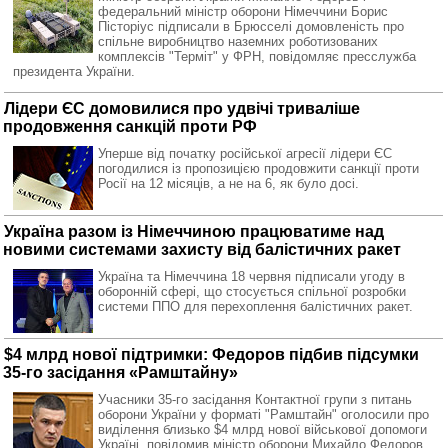
федеральний міністр оборони Німеччини Борис
Пісторіус підписали в Брюсселі домовленість про
спільне виробництво наземних роботизованих
комплексів "Терміт" у ФРН, повідомляє пресслужба
президента України.
Лідери ЄС домовилися про удвічі триваліше
продовження санкцій проти РФ
Уперше від початку російської агресії лідери ЄС
погодилися із пропозицією продовжити санкції проти
Росії на 12 місяців, а не на 6, як було досі.
Україна разом із Німеччиною працюватиме над
новими системами захисту від балістичних ракет
Україна та Німеччина 18 червня підписали угоду в
оборонній сфері, що стосується спільної розробки
системи ППО для перехоплення балістичних ракет.
$4 млрд нової підтримки: Федоров підбив підсумки
35-го засідання «Рамштайну»
Учасники 35-го засідання Контактної групи з питань
оборони України у форматі "Рамштайн" оголосили про
виділення близько $4 млрд нової військової допомоги
Україні, повідомив міністр оборони Михайло Федоров.