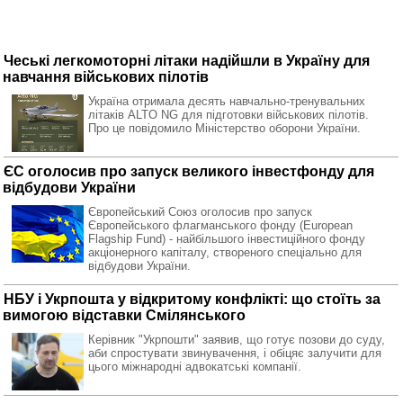
Чеські легкомоторні літаки надійшли в Україну для
навчання військових пілотів
Україна отримала десять навчально-тренувальних
літаків ALTO NG для підготовки військових пілотів.
Про це повідомило Міністерство оборони України.
ЄС оголосив про запуск великого інвестфонду для
відбудови України
Європейський Союз оголосив про запуск
Європейського флагманського фонду (European
Flagship Fund) - найбільшого інвестиційного фонду
акціонерного капіталу, створеного спеціально для
відбудови України.
НБУ і Укрпошта у відкритому конфлікті: що стоїть за
вимогою відставки Смілянського
Керівник "Укрпошти" заявив, що готує позови до суду,
аби спростувати звинувачення, і обіцяє залучити для
цього міжнародні адвокатські компанії.