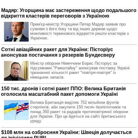
Мадяр: Угорщина має застереження щодо подальшого
відкриття кластерів переговорів з Україною
Прем'єр-міністр Угорщини Петер Мадяр заявив про
сумніви з його боку та від інших держав щодо
можливості термінового відкриття решти кластерів з
Україною.
Сотні авіаційних ракет для України: Пісторіус
анонсував постачання з резервів Бундесверу
Міністр оборони Німеччини Борис Пісторіус за
підсумками "Рамштайну" анонсував поставку Україні
тризначної кількості ракет "повітря-повітря" із
німецьких запасів.
150 тис. дронів і сотні ракет ППО: Велика Британія
оголосила масштабний пакет допомоги Україні
Велика Британція виділяє 752 мільйони фунтів
стерлінгів, аби закупити 150 тисяч безпілотників та
понад 350 ракет та радарів протиповітряної оборони
для України. Про це йдеться на сайті британського
уряду.
$108 млн на озброєння України: Швеція долучається
до ініціативи PURL