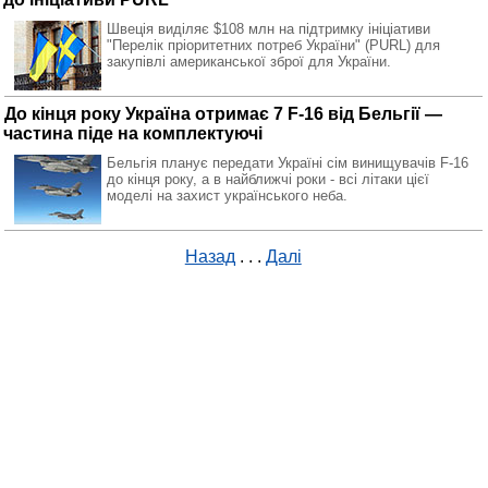
Швеція виділяє $108 млн на підтримку ініціативи
"Перелік пріоритетних потреб України" (PURL) для
закупівлі американської зброї для України.
До кінця року Україна отримає 7 F-16 від Бельгії —
частина піде на комплектуючі
Бельгія планує передати Україні сім винищувачів F-16
до кінця року, а в найближчі роки - всі літаки цієї
моделі на захист українського неба.
Назад
. . .
Далі