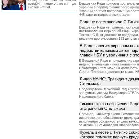
потрібні перехоплювачі до
Верховная Рада приняла постановле
систем Patriot.
Украины в период финансового криз
Украины по этим вопросам". За соот
445 зарегистрированных в зале.
Рада не восстановила С.Тигип
Верховная Рада не приняла постано
постановления Верховной Рады Украин
Тигипко С.Л. от должности председа
решение проголосовали 183 депутата
В Раде зарегистрированы пост
недействительными актов пар
главой НБУ и увольнения с это
В Верховной Раде в понедельник зар
недействительными постановлений па
Владимира Стельмаха на должность 
Сергея Тигипко с должности главы Н
Лидер НУ-НС: Президент демон
Стельмаха.
Председатель Верховной Рады Укра
заслушать доклад Владимира СТЕЛЬ
Национального банка.
Тимошенко за назначение Радо
отстранения Стельмаха
Премьер - министр Юлия Тимошенко 
исполняющего обязанности председат
исполнения обязанностей действующ
замглавы НБУ Анатолия Шаповалова
Кужель вместе с Тигипко соби
которое поможет вернуть кред