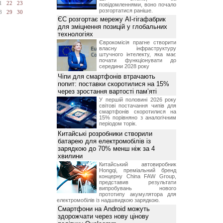
1
22
23
повідомленнями, воно почало
розгортатися раніше.
8
29
30
ЄС розгортає мережу AI-гігафабрик
для зміцнення позицій у глобальних
технологіях
Єврокомісія прагне створити
власну інфраструктуру
штучного інтелекту, яка має
почати функціонувати до
середини 2028 року
Чіпи для смартфонів втрачають
попит: поставки скоротилися на 15%
через зростання вартості пам’яті
У першій половині 2026 року
світові постачання чипів для
смартфонів скоротилися на
15% порівняно з аналогічним
періодом торік.
Китайські розробники створили
батарею для електромобілів із
зарядкою до 70% менш ніж за 4
хвилини
Китайський автовиробник
Hongqi, преміальний бренд
концерну China FAW Group,
представив результати
випробувань нового
прототипу акумулятора для
електромобілів із надшвидкою зарядкою.
Смартфони на Android можуть
здорожчати через нову цінову