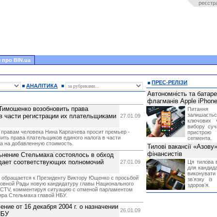
реєстр
 про BIN.ua
ПРЕС-РЕЛІЗИ
АНАЛІТИКА
Автономність та батар
флагманів Apple iPhone
Тимошенко возобновить права
Питання
залишає
в части регистрации их плательщиками
27.01.09
ключових 
вибору суч
правам человека Нина Карпачева просит премьер -
пристрою
ть права плательщиков единого налога в части
сегмента.
а на добавленную стоимость.
Тилові вакансії «Азову
фінансистів
ьнение Стельмаха состоялось в обход
 дает соответствующих полномочий
27.01.09
Ця тилова в
для кандида
виконувати 
обращается к Президенту Виктору Ющенко с просьбой
звʼязку із
ховной Рады новую кандидатуру главы Национального
здоровʼя.
 ICTV, комментируя ситуацию с отменой парламентом
ира Стельмаха главой НБУ.
ние от 16 декабря 2004 г. о назначении
26.01.09
НБУ