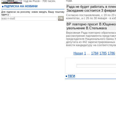
года.
тоді як Росія - 700 тисяч.
ПІДПИСКА НА НОВИНИ
Рада не будет работать в пле
Заседание состоится 3 февра
Для підписки на розсилку новин введіть Вашу поштову
адресу :
Согласно постановлению, с 19 по 23
комитетах, а с 26 по 30 января - в и
ВР повторно просит В.Ющенко 
увольнение В.Стельмаха
Верховная Рада повторно обратилас
рассмотрение парламента представл
председателя Национального банка У
депутата из 442 зарегистрированных
внести кандидатуру на соответству
Назад
1
...
1784
1785
1786
ТЕГИ