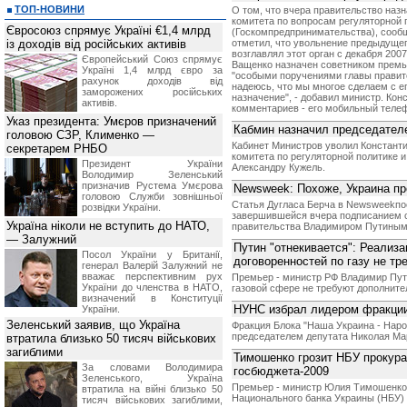
ТОП-НОВИНИ
О том, что вчера правительство наз
комитета по вопросам регуляторной 
Євросоюз спрямує Україні €1,4 млрд
(Госкомпредпринимательства), сооб
із доходів від російських активів
отметил, что увольнение предыдущег
возглавлял этот орган с декабря 2007
Європейський Союз спрямує
Ващенко назначен советником премь
Україні 1,4 млрд євро за
"особыми поручениями главы правите
рахунок доходів від
надеюсь, что мы многое сделаем с е
заморожених російських
назначение", - добавил министр. Ко
активів.
комментариев - его мобильный теле
Указ президента: Умєров призначений
Кабмин назначил председател
головою СЗР, Клименко —
Кабинет Министров уволил Констант
секретарем РНБО
комитета по регуляторной политике 
Президент України
Александру Кужель.
Володимир Зеленський
призначив Pустема Умєрова
Newsweek: Похоже, Украина пр
головою Служби зовнішньої
Статья Дугласа Берча в Newsweekпо
розвідки України.
завершившейся вчера подписанием 
Україна ніколи не вступить до НАТО,
правительства Владимиром Путиным 
— Залужний
Путин "отнекивается": Реализа
Посол України у Британії,
договоренностей по газу не тр
генерал Валерій Залужний не
вважає перспективним рух
Премьер - министр РФ Владимир Пути
України до членства в НАТО,
газовой сфере не требуют дополните
визначений в Конституції
НУНС избрал лидером фракци
України.
Зеленський заявив, що Україна
Фракция Блока "Наша Украина - Нар
председателем депутата Николая Ма
втратила близько 50 тисяч військових
загиблими
Тимошенко грозит НБУ прокура
За словами Володимира
госбюджета-2009
Зеленського, Україна
Премьер - министр Юлия Тимошенко 
втратила на війні близько 50
Национального банка Украины (НБУ)
тисяч військових загиблими,