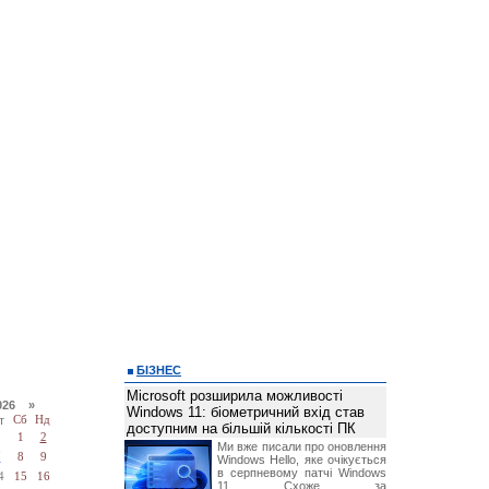
БІЗНЕС
Microsoft розширила можливості
026 »
Windows 11: біометричний вхід став
т
Сб
Нд
доступним на більшій кількості ПК
1
2
Ми вже писали про оновлення
7
8
9
Windows Hello, яке очікується
в серпневому патчі Windows
4
15
16
11. Схоже, за