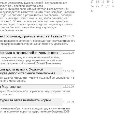
17
18
19
20
2
начило Александру Кужель главой Государственного
политики и предпринимательства
24
25
26
27
2
щил Ъ министр Кабинета министров Петр Крупко. Он
31
о руководителя комитета Константина Ващенко, который
 года, не связано с результатами его работы. Господин
ер - министра Юлии Тимошенко, чтобы заниматься
льства". "У этого человека большой потенциал, и я
го помощью. Придет время, когда он получит достойное
нстантин Ващенко вчера был недоступен для
фон был отключен.
ем Госкомпредпринимательства Кужель
21.01.09
ина Ващенко с должности председателя Государственного
и предпринимательству и назначил на эту должность
оиграла в газовой войне больше всех.
20.01.09
священа анализу последствий газовой войны,
соглашения между председателем российского
и его украинской коллегой Юлией Тимошенко.
ция достигнутых с Украиной
19.01.09
ебует дополнительного мониторинга.
н заявил, что достигнутые с Украиной договоренности в
льного мониторинга.
и Мартыненко
16.01.09
одная Самооборона" в Верховной Раде избрала своим
ртыненко.
турой за отказ выполнять нормы
15.01.09
намерена обратиться в прокуратуру в случае отказа
 от выполнения норм государственного бюджета 2009