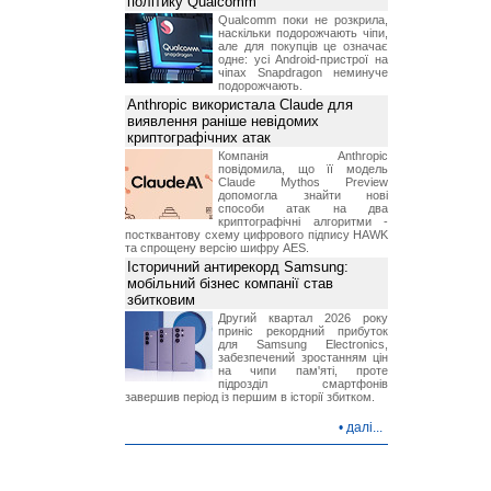
політику Qualcomm
Qualcomm поки не розкрила,
наскільки подорожчають чіпи,
але для покупців це означає
одне: усі Android-пристрої на
чіпах Snapdragon неминуче
подорожчають.
Anthropic використала Claude для
виявлення раніше невідомих
криптографічних атак
Компанія Anthropic
повідомила, що її модель
Claude Mythos Preview
допомогла знайти нові
способи атак на два
криптографічні алгоритми -
постквантову схему цифрового підпису HAWK
та спрощену версію шифру AES.
Історичний антирекорд Samsung:
мобільний бізнес компанії став
збитковим
Другий квартал 2026 року
приніс рекордний прибуток
для Samsung Electronics,
забезпечений зростанням цін
на чипи пам'яті, проте
підрозділ смартфонів
завершив період із першим в історії збитком.
•
далі...