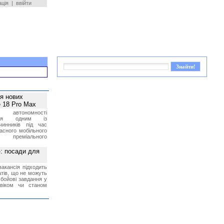
ація
|
ввійти
ея нових
 18 Pro Max
 автономності
ться одним із
чинників під час
асного мобільного
 преміального
»: посади для
акансія підходить
тів, що не можуть
бойові завдання у
 віком чи станом