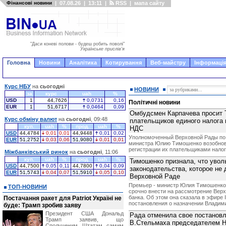
Фінансові новини
|
07.08.26
|
13:11
|
RSS
|
мапа сайту
"Даси коневі полови - будеш робить поволі"
Українське прислів'я
Головна
Новини
Аналітика
Котирування
Веб-майстру
Інформація
Курс НБУ
на
сьогодні
НОВИНИ
за
курс
uah
%
USD
1
44,7626
0,0731
0,16
Політичні новини
EUR
1
51,6717
0,0464
0,09
Омбудсмен Карпачева просит 
Курс обміну валют
на
сьогодні
, 09:48
плательщиков единого налога 
куп.
uah
%
прод.
uah
%
НДС
USD
44,4784
0,01
0,01
44,9448
0,01
0,02
Уполномоченный Верховной Рады по 
EUR
51,2752
0,03
0,06
51,9080
0,01
0,01
министра Юлию Тимошенко возобнови
регистрации их плательщиками налог
Міжбанківський ринок
на
сьогодні
, 11:06
куп.
uah
%
прод.
uah
%
Тимошенко признала, что увол
USD
44,7500
0,05
0,11
44,7800
0,04
0,09
законодательства, которое не
EUR
51,5743
0,04
0,07
51,5910
0,05
0,10
Верховной Раде
Премьер - министр Юлия Тимошенко 
ТОП-НОВИНИ
срочно внести на рассмотрение Вер
банка. Об этом она сказала в эфире
Постачання ракет для Patriot Україні не
постановления о назначении Владим
буде: Трамп зробив заяву
Президент США Дональд
Рада отменила свое постановле
Трамп заявив, що
В.Стельмаха председателем 
Сполученим Штатам самим