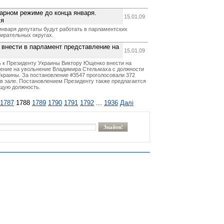
нарном режиме до конца января.
15.01.09
ля
 января депутаты будут работать в парламентских
збирательных округах.
внести в парламент представление на
15.01.09
ь к Президенту Украины Виктору Ющенко внести на
ение на увольнение Владимира Стельмаха с должности
краины. За постановление #3547 проголосовали 372
 в зале. Постановлением Президенту также предлагается
ющую должность.
1787
1788
1789
1790
1791
1792
...
1936
Далі