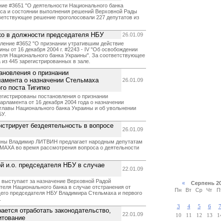
ние #3651 "О деятельности Национального банка
иса и состоянии выполнения решений Верховной Рады
ветствующее решение проголосовали 227 депутатов из
ко в должности председателя НБУ
26.01.09
вление #3652 "О признании утратившим действие
ы от 16 декабря 2004 г. #2243 - IV "Об освобождении
теля Национального банка Украины". За соответствующее
 из 445 зарегистрированных в зале.
ановления о признании
ламента о назначении Стельмаха
26.01.09
го поста Тигипко
егистрированы постановления о признании
рламента от 16 декабря 2004 года о назначении
главы Национального банка Украины и об увольнении
БУ.
стрирует бездеятельность в вопросе
26.01.09
ины Владимир ЛИТВИН предлагает народным депутатам
МАХА во время рассмотрения вопроса о деятельности
й и.о. председателя НБУ в случае
22.01.09
выступает за назначение Верховной Радой
«
Серпень 2
еля Национального банка в случае отстранения от
Пн
Вт
Ср
Чт
П
его председателя НБУ Владимира Стельмаха и первого
.
3
4
5
6
рается отработать законодательство,
22.01.09
10
11
12
13
1
итование