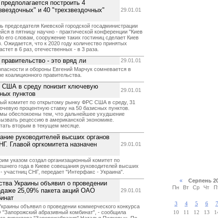
 предполагается построить 4
звездочных" и 40 "трехзвездочных"
29.01.01
ь председателя Киевской городской госадминистрации
ся в пятницу научно - практической конференции "Киев
.По его словам, сооружение таких гостиниц сделает Киев
. Ожидается, что к 2020 году количество принятых
тет в 6 раз, отечественных - в 3 раза.
правительство - это вряд ли
29.01.01
опасности и обороны Евгений Марчук сомневается в
е коалиционного правительства.
С США в среду понизит ключевую
29.01.01
сных пунктов
ый комитет по открытому рынку ФРС США в среду, 31
ючевую процентную ставку на 50 базисных пунктов.
мы обеспокоены тем, что дальнейшее ухудшение
вызвать рецессию в американской экономике.
тать вторым в текущем месяце.
ание руководителей высших органов
НГ. Главой оргкомитета назначен
29.01.01
оим указом создал организационный комитет по
нешнего года в Киеве совещания руководителей высших
- участниц СНГ, передает "Интерфакс - Украина".
«
Серпень 2
ства Украины объявил о проведении
Пн
Вт
Ср
Чт
П
одаже 25,09% пакета акций ОАО
29.01.01
бинат
3
4
5
6
Украины объявил о проведении коммерческого конкурса
 "Запорожский абразивный комбинат", - сообщила
10
11
12
13
1