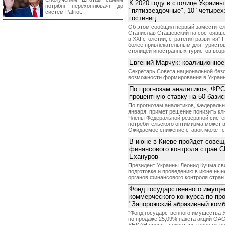
К 2020 году в столице Украины
потрібні перехоплювачі до
"пятизвездочные", 10 "четырех
систем Patriot.
гостиниц
Об этом сообщил первый заместител
Станислав Сташевский на состоявшей
в ХХI столетии; стратегия развития"
более привлекательным для туристов
столицей иностранных туристов возрас
Евгений Марчук: коалиционное 
Секретарь Совета национальной без
возможности формирования в Украин
По прогнозам аналитиков, ФР
процентную ставку на 50 бази
По прогнозам аналитиков, Федеральн
января, примет решение понизить кл
Члены Федеральной резервной систе
потребительского оптимизма может 
Ожидаемое снижение ставок может с
В июне в Киеве пройдет совещ
финансового контроля стран С
Ехануров
Президент Украины Леонид Кучма св
подготовке и проведению в июне ны
органов финансового контроля стран 
Фонд государственного имуще
коммерческого конкурса по пр
"Запорожский абразивный ком
"Фонд государственного имущества 
по продаже 25,09% пакета акций ОАО