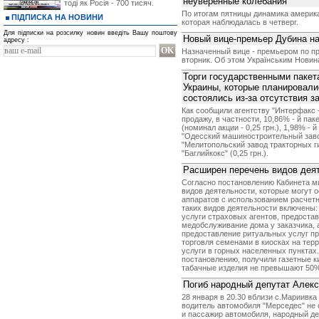
неуверенные колебания
тоді як Росія - 700 тисяч.
По итогам пятницы динамика америк
ПІДПИСКА НА НОВИНИ
которая наблюдалась в четверг.
Для підписки на розсилку новин введіть Вашу поштову
Новый вице-премьер Дубина на
адресу :
Назначенный вице - премьером по п
вторник. Об этом Українським Новин
Торги государственными пакет
Украины, которые планировали
состоялись из-за отсутствия з
Как сообщили агентству "Интерфакс 
продажу, в частности, 10,86% - й па
(номинал акции - 0,25 грн.), 1,98% - 
"Одесский машиностроительный завод 
"Мелитопольский завод тракторных гид
"Баглийкокс" (0,25 грн.).
Расширен перечень видов дея
Согласно постановлению Кабинета м
видов деятельности, которые могут 
аппаратов с использованием расчетн
таких видов деятельности включены:
услуги страховых агентов, предоста
медобслуживание дома у заказчика, 
предоставление ритуальных услуг пр
торговля семенами в киосках на терр
услуги в горных населенных пунктах.
постановлению, получили газетные к
табачные изделия не превышают 50
Погиб народный депутат Алек
28 января в 20.30 вблизи с.Мариивк
водитель автомобиля "Мерседес" не 
и пассажир автомобиля, народный д