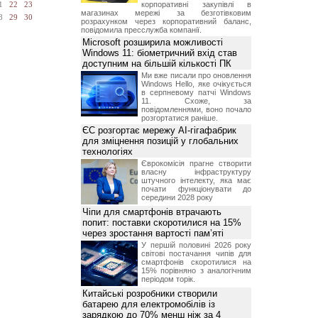
корпоративні закупівлі в
1
22
23
магазинах мережі за безготівковим
8
29
30
розрахунком через корпоративний баланс,
повідомила пресслужба компанії.
Microsoft розширила можливості
Windows 11: біометричний вхід став
доступним на більшій кількості ПК
Ми вже писали про оновлення
Windows Hello, яке очікується
в серпневому патчі Windows
11. Схоже, за
повідомленнями, воно почало
розгортатися раніше.
ЄС розгортає мережу AI-гігафабрик
для зміцнення позицій у глобальних
технологіях
Єврокомісія прагне створити
власну інфраструктуру
штучного інтелекту, яка має
почати функціонувати до
середини 2028 року
Чіпи для смартфонів втрачають
попит: поставки скоротилися на 15%
через зростання вартості пам’яті
У першій половині 2026 року
світові постачання чипів для
смартфонів скоротилися на
15% порівняно з аналогічним
періодом торік.
Китайські розробники створили
батарею для електромобілів із
зарядкою до 70% менш ніж за 4