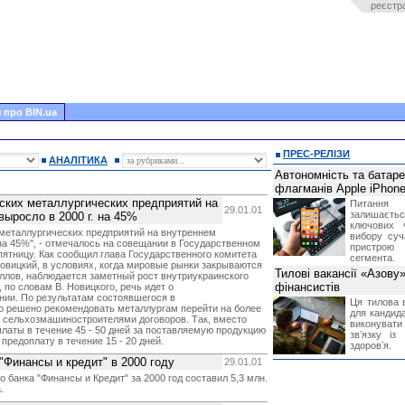
реєстр
 про BIN.ua
ПРЕС-РЕЛІЗИ
АНАЛІТИКА
Автономність та батар
флагманів Apple iPhone
ских металлургических предприятий на
Питання
29.01.01
залишає
выросло в 2000 г. на 45%
ключових 
 металлургических предприятий на внутреннем
вибору суч
 на 45%", - отмечалось на совещании в Государственном
пристрою
ятницу. Как сообщил глава Государственного комитета
сегмента.
вицкий, в условиях, когда мировые рынки закрываются
Тилові вакансії «Азову
ллов, наблюдается заметный рост внутриукраинского
фінансистів
 по словам В. Новицкого, речь идет о
ии. По результатам состоявшегося в
Ця тилова в
 решено рекомендовать металлургам перейти на более
для кандида
сельхозмашиностроителями договоров. Так, вместо
виконувати 
аты в течение 45 - 50 дней за поставляемую продукцию
звʼязку із
редоплату в течение 15 - 20 дней.
здоровʼя.
"Финансы и кредит" в 2000 году
29.01.01
банка "Финансы и Кредит" за 2000 год составил 5,3 млн.
.