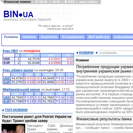
Фінансові новини
|
07.08.26
|
19:55
|
RSS
|
мапа сайту
"Не краса красить, а розум"
Українське прислів'я
Головна
Новини
Аналітика
Котирування
Веб-майстру
Інформація
Курс НБУ
на
понеділок
НОВИНИ
за
курс
uah
%
USD
1
44,7579
0,0047
0,01
Новини
EUR
1
51,6148
0,0569
0,11
Потребление продукции украин
Курс обміну валют
на
сьогодні
, 09:48
внутреннем украинском рынке 
куп.
uah
%
прод.
uah
%
"Потребление продукции украинских
USD
44,4784
0,01
0,01
44,9448
0,01
0,02
украинском рынке выросло в 2000 г.
EUR
51,2752
0,03
0,06
51,9080
0,01
0,01
комитете промышленной политики в п
промышленной политики Владимир Но
Міжбанківський ринок
на
сьогодні
, 17:01
для украинских производителей мета
куп.
uah
%
прод.
uah
%
рынка металлов. И в первую очередь,
USD
44,7500
0,05
0,11
44,7800
0,04
0,09
сельскохозяйственном машиностроен
Госкомпромполитики совещания было
EUR
51,7399
0,13
0,25
51,7612
0,12
0,23
приемлемые условия заключаемых с 
практикующейся сейчас 100% предопл
ТОП-НОВИНИ
было рекомендовано перейти на 50% п
Постачання ракет для Patriot Україні не
Финансовые результаты банка 
буде: Трамп зробив заяву
Финансовый результат Коммерческого 
Президент США Дональд
грн., - сообщает пресс - служба банка
Трамп заявив, що
Сполученим Штатам самим