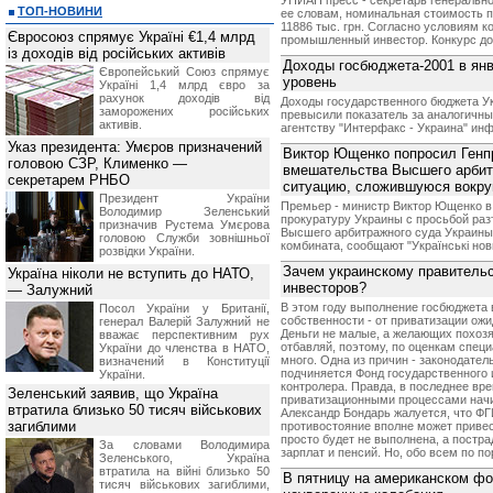
УНИАН пресс - секретарь генерально
ТОП-НОВИНИ
ее словам, номинальная стоимость п
11886 тыс. грн. Согласно условиям к
Євросоюз спрямує Україні €1,4 млрд
промышленный инвестор. Конкурс дол
із доходів від російських активів
Доходы госбюджета-2001 в ян
Європейський Союз спрямує
уровень
Україні 1,4 млрд євро за
рахунок доходів від
Доходы государственного бюджета Ук
заморожених російських
превысили показатель за аналогичны
активів.
агентству "Интерфакс - Украина" ин
Указ президента: Умєров призначений
Виктор Ющенко попросил Генп
головою СЗР, Клименко —
вмешательства Высшего арбит
секретарем РНБО
ситуацию, сложившуюся вокру
Президент України
Премьер - министр Виктор Ющенко в 
Володимир Зеленський
прокуратуру Украины с просьбой ра
призначив Pустема Умєрова
Высшего арбитражного суда Украины
головою Служби зовнішньої
комбината, сообщают "Українські нов
розвідки України.
Зачем украинскому правительс
Україна ніколи не вступить до НАТО,
инвесторов?
— Залужний
В этом году выполнение госбюджета 
Посол України у Британії,
собственности - от приватизации ож
генерал Валерій Залужний не
Деньги не малые, а желающих похоз
вважає перспективним рух
отбавляй, поэтому, по оценкам специ
України до членства в НАТО,
много. Одна из причин - законодатель
визначений в Конституції
подчиняется Фонд государственного 
України.
контролера. Правда, в последнее вр
Зеленський заявив, що Україна
приватизационными процессами начи
втратила близько 50 тисяч військових
Александр Бондарь жалуется, что ФГИ
загиблими
противостояние вполне может привес
просто будет не выполнена, а постр
За словами Володимира
зарплат и пенсий. Но, обо всем по пор
Зеленського, Україна
втратила на війні близько 50
В пятницу на американском ф
тисяч військових загиблими,