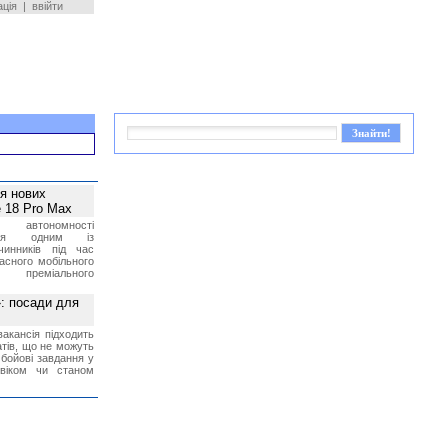
ація
|
ввійти
ея нових
 18 Pro Max
 автономності
ться одним із
чинників під час
асного мобільного
 преміального
»: посади для
акансія підходить
тів, що не можуть
бойові завдання у
 віком чи станом