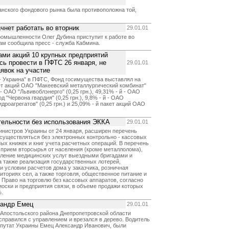
анского фондового рынка была противоположна той,
чнет работать во вторник
29.01.01
ромышленности Олег Дубина приступит к работе во
ам сообщила пресс - служба Кабмина.
ами акций 10 крупных предприятий
сь провести в ПФТС 26 января, не
29.01.01
аявок на участие
- Украина" в ПФТС, Фонд госимущества выставлял на
кет акций ОАО "Макеевский металлургический комбинат"
й - ОАО "Львивоблэнерго" (0,25 грн.), 49,31% - й - ОАО
"Червона гвардия" (0,25 грн.), 9,8% - й - ОАО
роагрегатов" (0,25 грн.) и 25,09% - й пакет акций ОАО
тельности без использования ЭККА
29.01.01
инистров Украины от 24 января, расширен перечень
осуществляться без электронных контрольно - кассовых
ых книжек и книг учета расчетных операций. В перечень
 прием вторсырья от населения (кроме металлолома),
вление медицинских услуг выездными бригадами и
а также реализация государственных лотерей,
и условии расчетов дома у заказчика, розничная
иториях сел, а также торговля, общественное питание и
 Право на торговлю без кассовых аппаратов, согласно
иоски и предприятия связи, в объеме продажи которых
%.
сандр Емец
29.01.01
а Апостольского района Днепропетровской области
справился с управлением и врезался в дерево. Водитель
епутат Украины Емец Александр Иванович, были