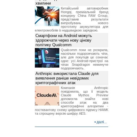
хвилини
Китайський автовиробник
Hongqi, преміальний бренд
концерну China FAW Group,
представив результати
випробувань нового
прототипу акумулятора для
електромобілів із надшвидкою зарядкою.
Смартфони на Android можуть
здорожчати через нову цінову
політику Qualcomm
Qualcomm поки не розкрила,
наскільки подорожчають чіпи,
але для покупців це означає
одне: усі Android-пристрої на
чіпах Snapdragon неминуче
подорожчають.
Anthropic використала Claude для
виявлення раніше невідомих
криптографічних атак
Компанія Anthropic
повідомила, що її модель
Claude Mythos Preview
допомогла знайти нові
способи атак на два
криптографічні алгоритми -
постквантову схему цифрового підпису HAWK
та спрощену версію шифру AES.
•
далі...