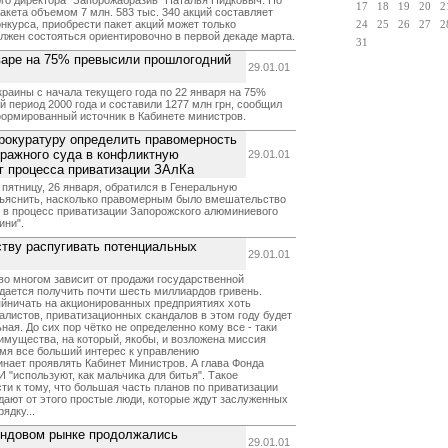
го директора "Запорожабразив" Наталья Пидковыч. По
17
18
19
20
2
акета объемом 7 млн. 583 тыс. 340 акций составляет
онкурса, приобрести пакет акций может только
24
25
26
27
2
жен состояться ориентировочно в первой декаде марта.
31
варе на 75% превысили прошлогодний
29.01.01
раины с начала текущего года по 22 января на 75%
й период 2000 года и составили 1277 млн грн, сообщил
формированный источник в Кабинете министров.
рокуратуру определить правомерность
ражного суда в конфликтную
29.01.01
г процесса приватизации ЗАлКа
пятницу, 26 января, обратился в Генеральную
зъяснить, насколько правомерным было вмешательство
 в процесс приватизации Запорожского алюминиевого
ини".
тву распугивать потенциальных
29.01.01
во многом зависит от продажи государственной
идается получить почти шесть миллиардов гривень.
яйничать на акционированных предприятиях хоть
алистов, приватизационных скандалов в этом году будет
ная. До сих пор чётко не определенно кому все - таки
имущества, на который, якобы, и возложена миссия
емя все больший интерес к управлению
нает проявлять Кабинет Министров. А глава Фонда
 "используют, как мальчика для битья". Такое
ти к тому, что большая часть планов по приватизации
адают от этого простые люди, которые ждут заслуженных
ядку...
ондовом рынке продолжались
29.01.01