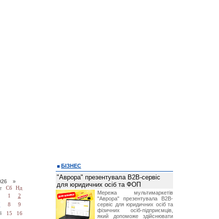
БІЗНЕС
"Аврора" презентувала B2B-сервіс
026 »
для юридичних осіб та ФОП
т
Сб
Нд
Мережа мультимаркетів
1
2
"Аврора" презентувала B2B-
сервіс для юридичних осіб та
7
8
9
фізичних осіб-підприємців,
4
15
16
який допоможе здійснювати